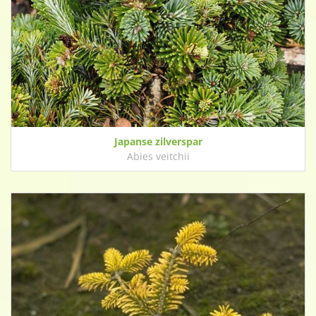
Japanse zilverspar
Abies veitchii