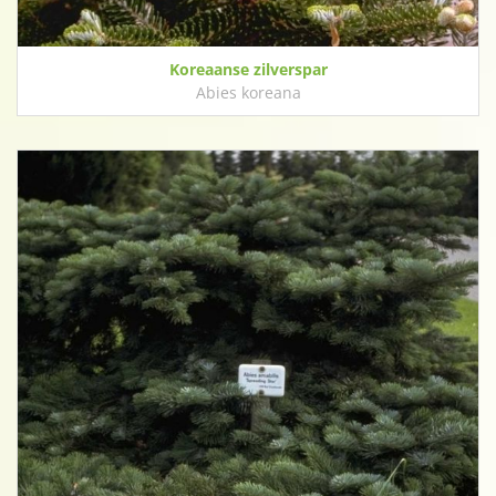
Koreaanse zilverspar
Abies koreana