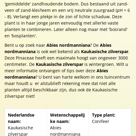
'gemiddelde' zandhoudende bodem. Dus bestaand uit zand-
veen of zand-klei/leem en een vrij neutrale zuurgraad (pH = 6
- 8). Verlangt een plekje in de zon of lichte schaduw. Deze
plant is in haar jonge jaren eenvoudig met allerlei vaste
planten te combineren. Later alleen nog maar met 'bosrand'
en 'bosplanten'.
Bent u op zoek naar
Abies nordmanniana
? De
Abies
nordmanniana
is ook wel bekend als
Kaukasische zilverspar
.
Deze Pinaceae heeft een maximale hoogt van ongeveer 3000
centimeter. De
Kaukasische zilverspar
is wintergroen. Wilt u
meer informatie ontvangen of tips over deze
Abies
nordmanniana
? U bent van harte welkom in ons tuincentrum
maar houdt u er alstublieft rekening mee dat niet alle
planten altijd beschikbaar zijn, dus ook de Kaukasische
zilverspar niet!
Nederlandse
Wetenschappelij
Type plant:
naam:
ke naam:
Conifeer
Kaukasische
Abies
zilverspar
nordmanniana