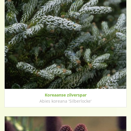
Koreaanse zilverspar
Abies koreana 'Silberlocke'