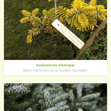
Kaukasische zilverspar
Abies nordmanniana 'Golden Spreader'