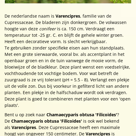
De nederlandse naam is
Varencipres
, familie van de
Cupressaceae. De bladeren zijn donkergroen. De volwassen
hoogte van deze
conifeer
is ca. 150 cm. Verdraagt een
temperatuur tot -25 gr. C. en blijft de gehele winter groen.
Heeft een decoratieve vorm. Is slecht verkrijgbaar.
Te gebruiken zonder specifieke eisen aan hun standplaats.
Met een grote sierwaarde, vooral bv. als accentplant in het
openbaar groen en in de tuin vanwege de mooie vorm, de
bloeiwijze of de bladkleur. Deze plant wenst een voedselrijke,
vochthoudende tot vochtige bodem. Voor wat betreft de
zuurgraad is ze vrij tolerant (pH = 5.5 - 8). Verlangt een plekje
uit de volle zon. Dus bij voorkeur in gefilterd licht van andere
planten. Een plekje in de halfschaduw wordt ook verdragen.
Deze plant is goed te combineren met planten voor een 'open
plaats'.
Bent u op zoek naar
Chamaecyparis obtusa 'Filicoides'
?
De
Chamaecyparis obtusa 'Filicoides'
is ook wel bekend
als
Varencipres
. Deze Cupressaceae heeft een maximale
hoogt van ongeveer 150 centimeter. De
Varencipres
is