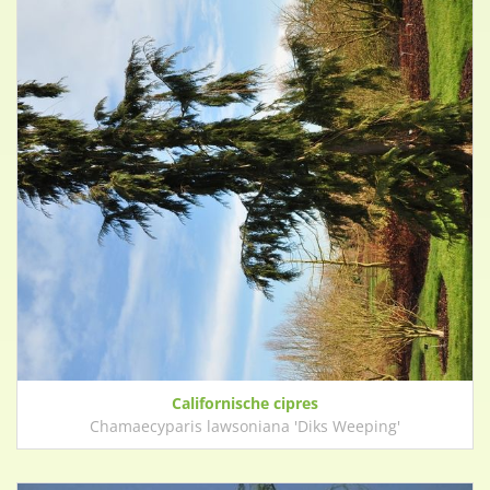
Californische cipres
Chamaecyparis lawsoniana 'Diks Weeping'