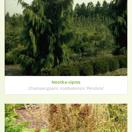
Nootka-cipres
Chamaecyparis nootkatensis 'Pendula'