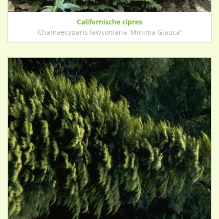
Californische cipres
Chamaecyparis lawsoniana 'Minima Glauca'