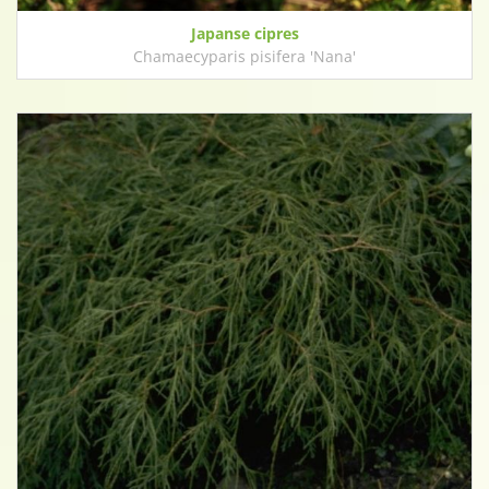
Japanse cipres
Chamaecyparis pisifera 'Nana'