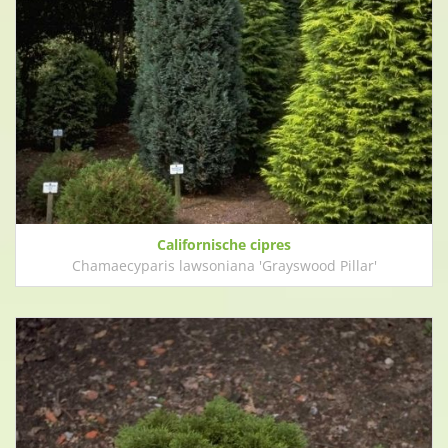
Californische cipres
Chamaecyparis lawsoniana 'Grayswood Pillar'