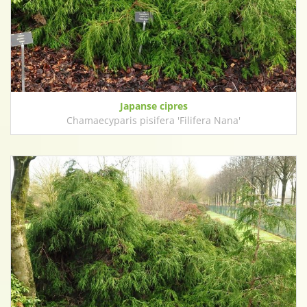
Japanse cipres
Chamaecyparis pisifera 'Filifera Nana'