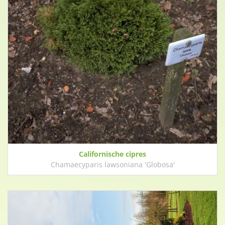
Californische cipres
Chamaecyparis lawsoniana 'Globosa'