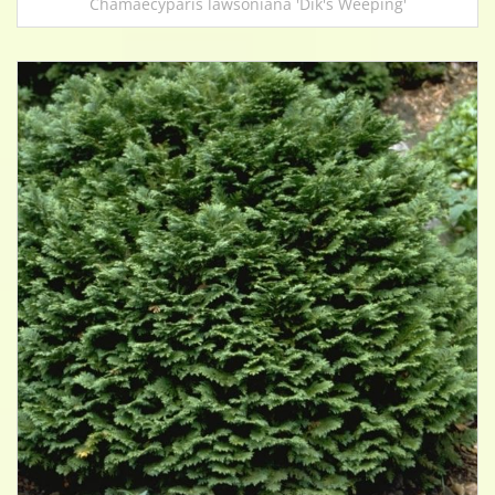
Chamaecyparis lawsoniana 'Dik's Weeping'