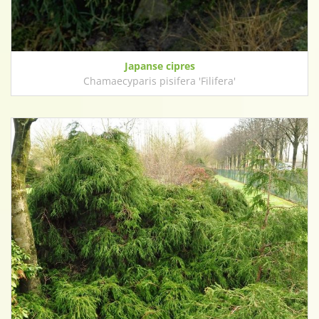
Japanse cipres
Chamaecyparis pisifera 'Filifera'