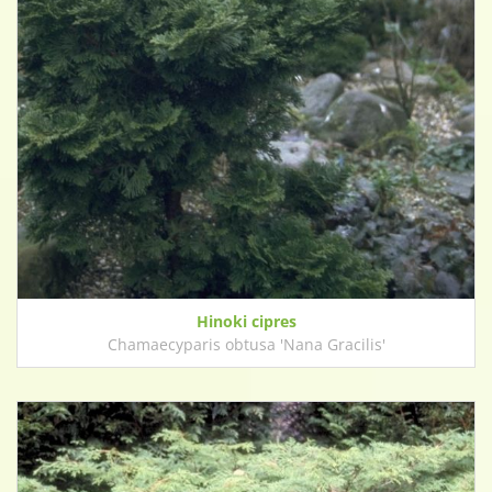
Hinoki cipres
Chamaecyparis obtusa 'Nana Gracilis'