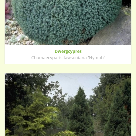
Dwergcypres
Chamaecyparis lawsoniana 'Nymph'