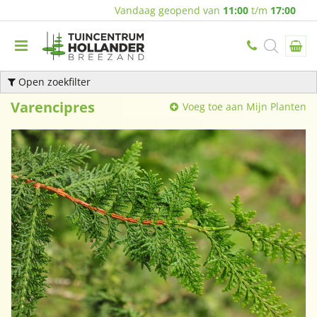
Vandaag geopend van
11:00
t/m
17:00
Open zoekfilter
Varencipres
Voeg toe aan Mijn Planten