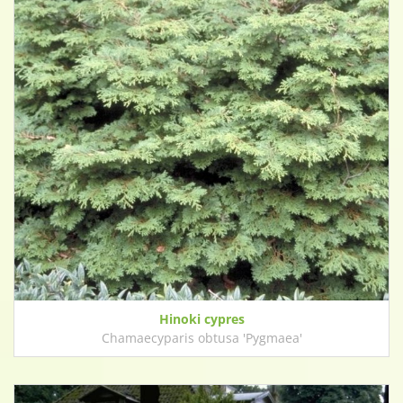
Hinoki cypres
Chamaecyparis obtusa 'Pygmaea'