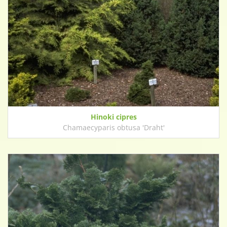
Hinoki cipres
Chamaecyparis obtusa 'Draht'