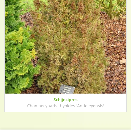
Schijncipres
Chamaecyparis thyoides 'Andeleyensis'