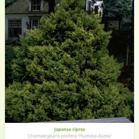
Japanse cipres
Chamaecyparis pisifera 'Plumosa Aurea'