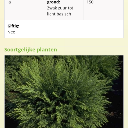
Ja
grond:
150
Zwak zuur tot
licht basisch
Giftig:
Nee
Soortgelijke planten