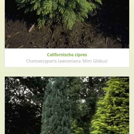
Californische cipres
Chamaecyparis lawsoniana 'Mini Globus'