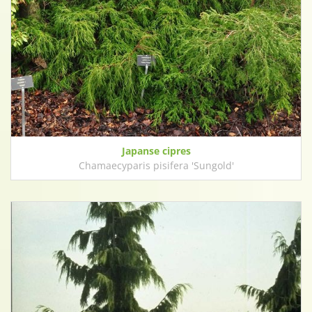
Japanse cipres
Chamaecyparis pisifera 'Sungold'