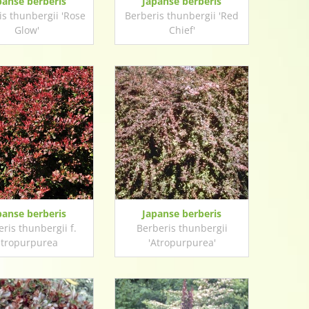
panse berberis
Japanse berberis
is thunbergii 'Rose
Berberis thunbergii 'Red
Glow'
Chief'
panse berberis
Japanse berberis
ris thunbergii f.
Berberis thunbergii
atropurpurea
'Atropurpurea'