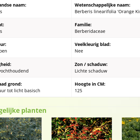
andse naam:
Wetenschappelijke naam:
s
Berberis linearifolia 'Orange Ki
t:
Familie:
s
Berberidaceae
ur:
Veelkleurig blad:
oen
Nee
gheid:
Zon / schaduw:
vochthoudend
Lichte schaduw
aad grond:
Hoogte in CM:
ur tot licht basisch
125
gelijke planten