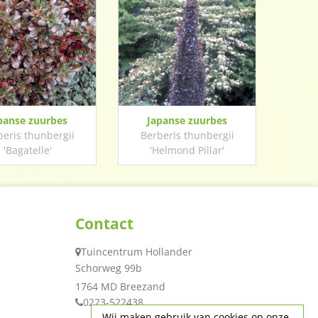
panse zuurbes
Japanse zuurbes
beris thunbergii
Berberis thunbergii
'Bagatelle'
'Helmond Pillar'
Contact
Tuincentrum Hollander
Schorweg 99b
1764 MD Breezand
0223-522438
Wij maken gebruik van cookies op onze