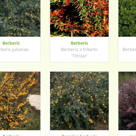
Berberis
Berberis
beris julianae
Berberis x frikartii
Berber
'Telstar'