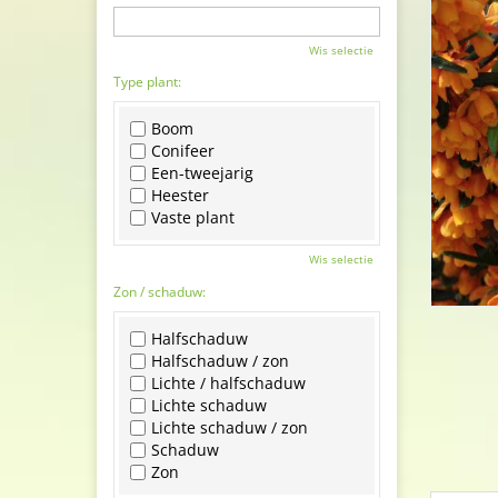
Wis selectie
Type plant:
Boom
Conifeer
Een-tweejarig
Heester
Vaste plant
Wis selectie
Zon / schaduw:
Halfschaduw
Halfschaduw / zon
Lichte / halfschaduw
Lichte schaduw
Lichte schaduw / zon
Schaduw
Zon