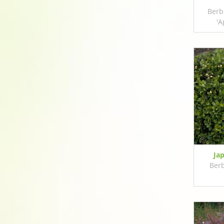
Berb
'A
Ja
Berb