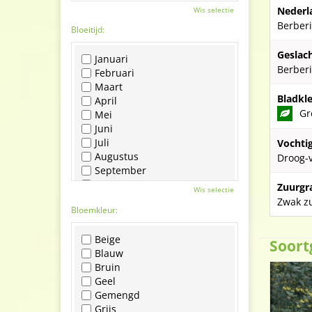
Nederl
Wis selectie
Berberi
Bloeitijd:
Geslach
Januari
Berberi
Februari
Maart
Bladkle
April
Gr
Mei
Juni
Juli
Vochti
Augustus
Droog-
September
Oktober
Zuurgr
Wis selectie
November
Zwak zu
Bloemkleur:
December
Beige
Soort
Blauw
Bruin
Geel
Gemengd
Grijs