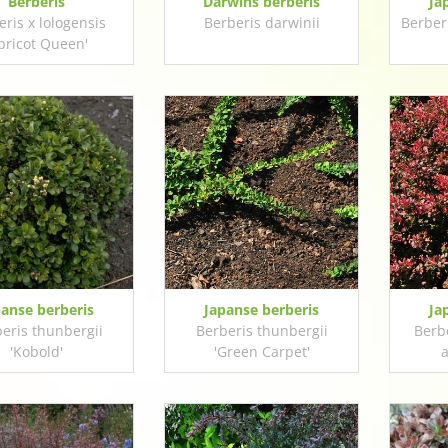
Berberis
Darwins berberis
Ja
eris x lologensis
Berberis darwinii
Berber
pricot Queen'
panse berberis
Japanse berberis
Ja
eris thunbergii
Berberis thunbergii
Berbe
'Kobold'
'Green Carpet'