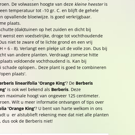
groen. De volwassen hoogte van deze
kleine heester
is
een temperatuur tot -10 gr. C. en blijft de gehele
n opvallende bloeiwijze. Is goed verkrijgbaar.
me plaats.
chutte (dak)tuinen op het zuiden en dicht bij
t wenst een voedselrijke, droge tot vochthoudende
s niet te zware of te lichte grond en een vrij
= 6 - 8). Verlangt een plekje uit de volle zon. Dus bij
licht van andere planten. Verdraagt zomerse hitte
ndplaats voldoende vochthoudend is. Kan bij
ei schade oplopen.. Deze plant is goed te combineren
open plaats'.
erberis linearifolia 'Orange King'
? De
Berberis
ing'
is ook wel bekend als
Berberis
. Deze
een maximale hoogt van ongeveer 125 centimeter.
groen. Wilt u meer informatie ontvangen of tips over
olia 'Orange King'
? U bent van harte welkom in ons
t u er alstublieft rekening mee dat niet alle planten
n, dus ook de Berberis niet!