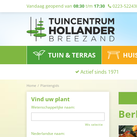
Vandaag geopend van
08:30
t/m
17:30
0223-52243
TUIN & TERRAS
HUI
Actief sinds 1971
Home
Plantengids
Vind uw plant
Wetenschappelijke naam:
Ber
Wis selectie
Nederlandse naam: