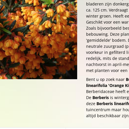
bladeren zijn donker
ca. 125 cm. Verdraagt 
winter groen. Heeft ee
Geschikt voor een war
Zoals bijvoorbeeld bes
bebouwing. Deze plan
'gemiddelde' bodem. Du
neutrale zuurgraad (pH 
voorkeur in gefilterd 
redelijk, mits de sta
nachtvorst in april-m
met planten voor een '
Bent u op zoek naar
B
linearifolia 'Orange K
Berberidaceae heeft 
De
Berberis
is winter
deze
Berberis linearif
tuincentrum maar houd
altijd beschikbaar zij