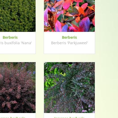
Berberis
Berberis
is buxifolia 'Nana'
Berberis 'Parkjuweel'