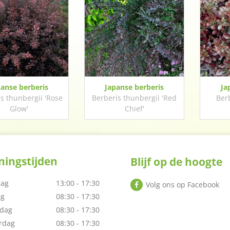
panse berberis
Japanse berberis
Ja
s thunbergii 'Rose
Berberis thunbergii 'Red
Ber
Glow'
Chief'
ingstijden
Blijf op de hoogte
ag
13:00 - 17:30
Volg ons op Facebook
ag
08:30 - 17:30
dag
08:30 - 17:30
rdag
08:30 - 17:30