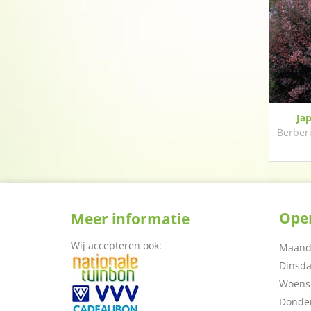
Ja
Berberi
Open
Meer informatie
Wij accepteren ook:
Maand
Dinsd
Woens
Donde