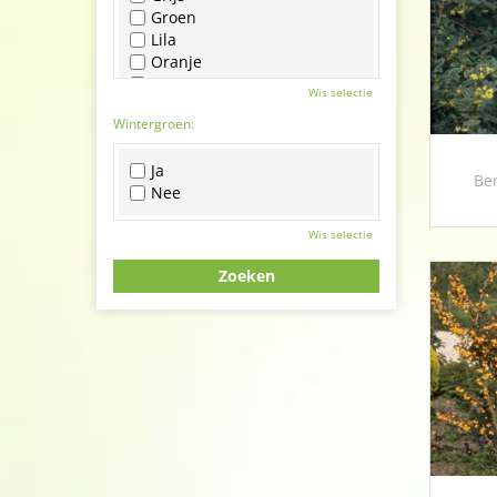
Groen
Lila
Oranje
Paars
Wis selectie
Rood
Wintergroen:
Roze
Wit
Ja
Zwart
Ber
Nee
Wis selectie