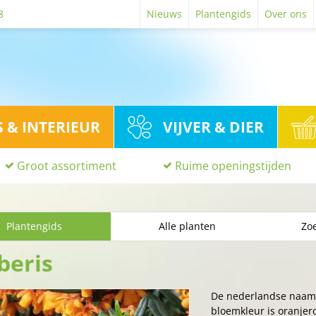
8
Nieuws
Plantengids
Over ons
S & INTERIEUR
VIJVER & DIER
Groot assortiment
Ruime openingstijden
Plantengids
Alle planten
Zoe
beris
De nederlandse naam
bloemkleur is oranjero