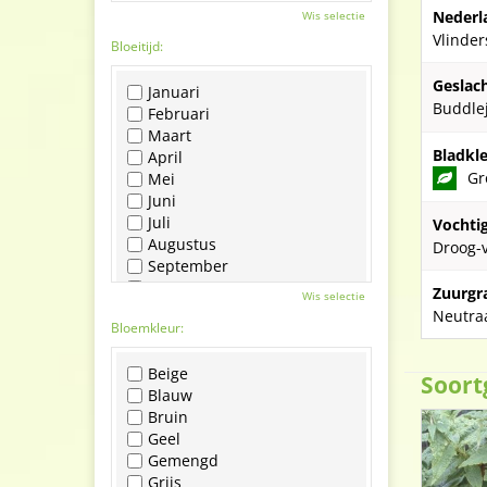
Nederl
Wis selectie
Vlinder
Bloeitijd:
Geslach
Januari
Buddle
Februari
Maart
Bladkle
April
Gr
Mei
Juni
Juli
Vochti
Augustus
Droog-
September
Oktober
Zuurgr
Wis selectie
November
Neutraa
Bloemkleur:
December
Beige
Soort
Blauw
Bruin
Geel
Gemengd
Grijs