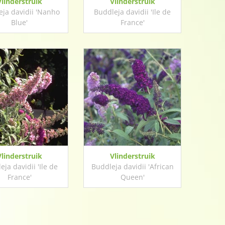
Vlinderstruik
Vlinderstruik
ja davidii 'Nanho
Buddleja davidii 'Ile de
Blue'
France'
Vlinderstruik
Vlinderstruik
eja davidii 'Ile de
Buddleja davidii 'African
France'
Queen'