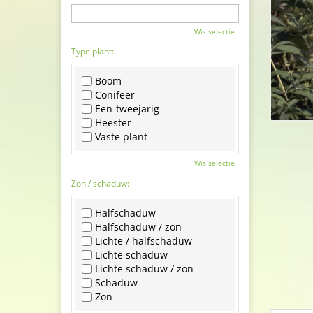
Wis selectie
Type plant:
Boom
Conifeer
Een-tweejarig
Heester
Vaste plant
Wis selectie
Zon / schaduw:
Halfschaduw
Halfschaduw / zon
Lichte / halfschaduw
Lichte schaduw
Lichte schaduw / zon
Schaduw
Zon