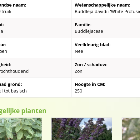
andse naam:
Wetenschappelijke naam:
struik
Buddleja davidii 'White Profusi
t:
Familie:
ja
Buddlejaceae
ur:
Veelkleurig blad:
oen
Nee
gheid:
Zon / schaduw:
vochthoudend
Zon
aad grond:
Hoogte in CM:
l tot basisch
250
gelijke planten