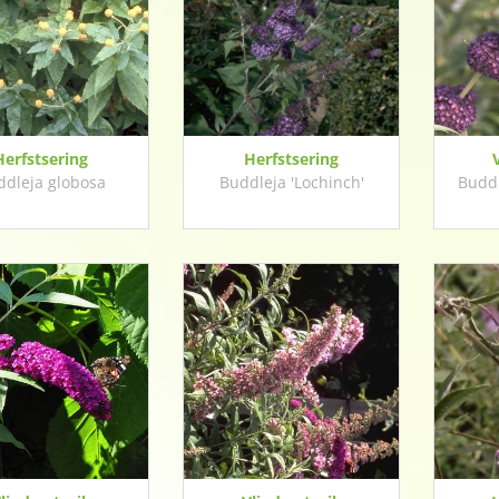
Herfstsering
Herfstsering
ddleja globosa
Buddleja 'Lochinch'
Buddl