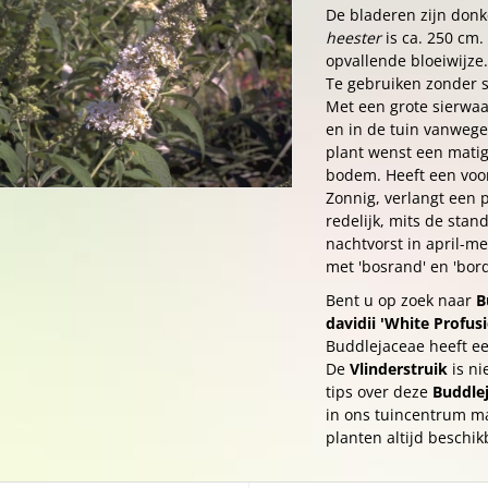
De bladeren zijn don
heester
is ca. 250 cm.
opvallende bloeiwijze.
Te gebruiken zonder s
Met een grote sierwaa
en in de tuin vanwege
plant wenst een matig
bodem. Heeft een voork
Zonnig, verlangt een 
redelijk, mits de sta
nachtvorst in april-m
met 'bosrand' en 'bord
Bent u op zoek naar
B
davidii 'White Profus
Buddlejaceae heeft e
De
Vlinderstruik
is n
tips over deze
Buddlej
in ons tuincentrum ma
planten altijd beschik