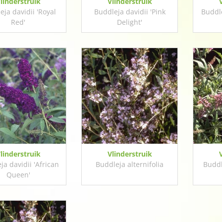
linderstruik
Vlinderstruik
eja davidii 'Royal
Buddleja davidii 'Pink
Buddle
Red'
Delight'
linderstruik
Vlinderstruik
ja davidii 'African
Buddleja alternifolia
Buddl
Queen'