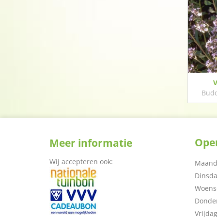
V
Budd
Open
Meer informatie
Wij accepteren ook:
Maand
Dinsd
Woens
Donde
Vrijda