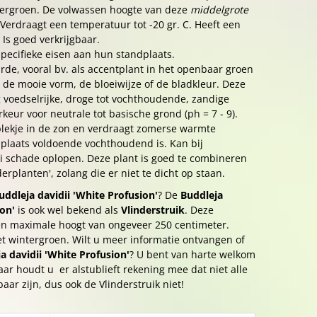
kergroen. De volwassen hoogte van deze
middelgrote
 Verdraagt een temperatuur tot -20 gr. C. Heeft een
 Is goed verkrijgbaar.
pecifieke eisen aan hun standplaats.
rde, vooral bv. als accentplant in het openbaar groen
 de mooie vorm, de bloeiwijze of de bladkleur. Deze
 voedselrijke, droge tot vochthoudende, zandige
eur voor neutrale tot basische grond (ph = 7 - 9).
plekje in de zon en verdraagt zomerse warmte
ndplaats voldoende vochthoudend is. Kan bij
ei schade oplopen. Deze plant is goed te combineren
erplanten', zolang die er niet te dicht op staan.
uddleja davidii 'White Profusion'
? De
Buddleja
ion'
is ook wel bekend als
Vlinderstruik
. Deze
en maximale hoogt van ongeveer 250 centimeter.
iet wintergroen. Wilt u meer informatie ontvangen of
a davidii 'White Profusion'
? U bent van harte welkom
ar houdt u er alstublieft rekening mee dat niet alle
baar zijn, dus ook de Vlinderstruik niet!