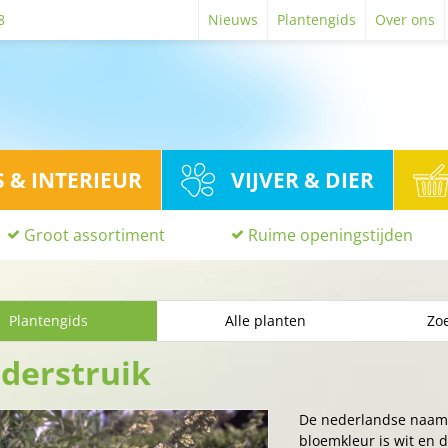
8
Nieuws
Plantengids
Over ons
S & INTERIEUR
VIJVER & DIER
Groot assortiment
Ruime openingstijden
Plantengids
Alle planten
Zoe
nderstruik
De nederlandse naam
bloemkleur is wit en d