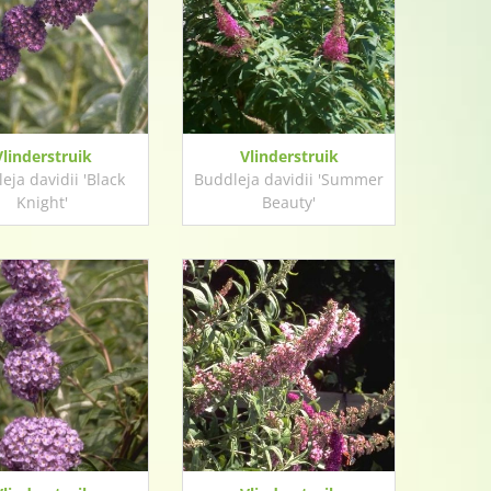
Vlinderstruik
Vlinderstruik
eja davidii 'Black
Buddleja davidii 'Summer
Knight'
Beauty'