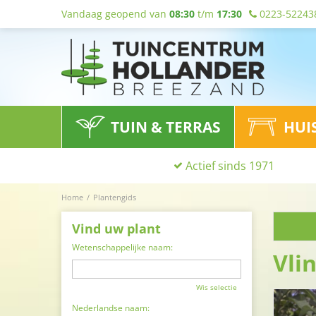
Vandaag geopend van
08:30
t/m
17:30
0223-52243
TUIN & TERRAS
HUI
Actief sinds 1971
Home
Plantengids
Vind uw plant
Wetenschappelijke naam:
Vli
Wis selectie
Nederlandse naam: