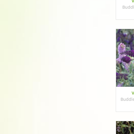
V
Buddl
V
Buddle