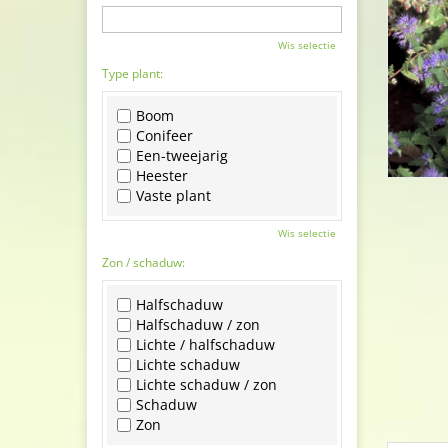
Wis selectie
Type plant:
Boom
Conifeer
Een-tweejarig
Heester
Vaste plant
Wis selectie
Zon / schaduw:
Halfschaduw
Halfschaduw / zon
Lichte / halfschaduw
Lichte schaduw
Lichte schaduw / zon
Schaduw
Zon