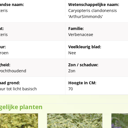
andse naam:
Wetenschappelijke naam:
eris
Caryopteris clandonensis
'ArthurSimmonds'
t:
Familie:
eris
Verbenaceae
ur:
Veelkleurig blad:
Groen
Nee
gheid:
Zon / schaduw:
vochthoudend
Zon
aad grond:
Hoogte in CM:
ur tot licht basisch
70
gelijke planten