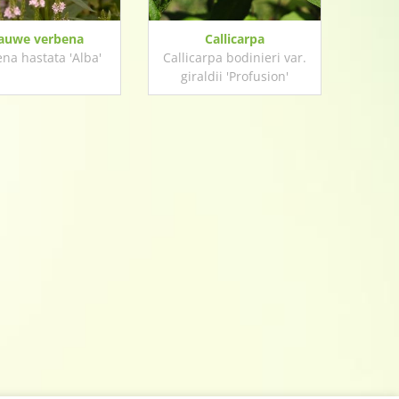
auwe verbena
Callicarpa
na hastata 'Alba'
Callicarpa bodinieri var.
giraldii 'Profusion'