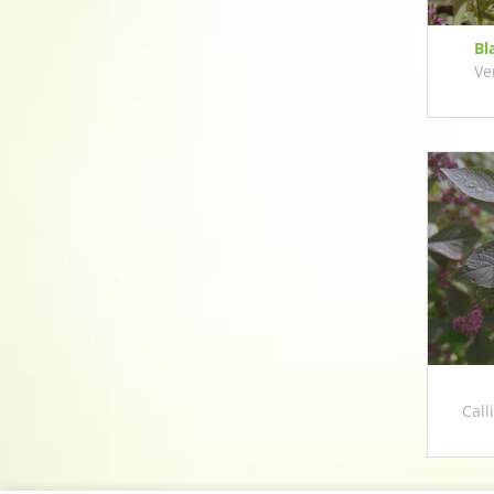
Bl
Ve
Call