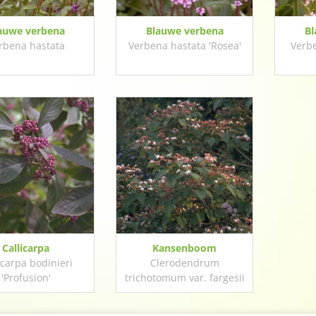
auwe verbena
Blauwe verbena
Bl
rbena hastata
Verbena hastata 'Rosea'
Verbe
Callicarpa
Kansenboom
icarpa bodinieri
Clerodendrum
'Profusion'
trichotomum var. fargesii