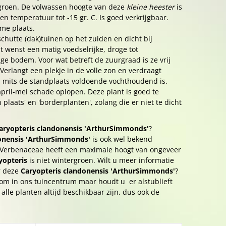
sgroen. De volwassen hoogte van deze
kleine heester
is
en temperatuur tot -15 gr. C. Is goed verkrijgbaar.
me plaats.
chutte (dak)tuinen op het zuiden en dicht bij
 wenst een matig voedselrijke, droge tot
e bodem. Voor wat betreft de zuurgraad is ze vrij
. Verlangt een plekje in de volle zon en verdraagt
k, mits de standplaats voldoende vochthoudend is.
april-mei schade oplopen. Deze plant is goed te
laats' en 'borderplanten', zolang die er niet te dicht
aryopteris clandonensis 'ArthurSimmonds'
?
onensis 'ArthurSimmonds'
is ook wel bekend
 Verbenaceae heeft een maximale hoogt van ongeveer
yopteris
is niet wintergroen. Wilt u meer informatie
r deze
Caryopteris clandonensis 'ArthurSimmonds'
?
om in ons tuincentrum maar houdt u er alstublieft
alle planten altijd beschikbaar zijn, dus ook de