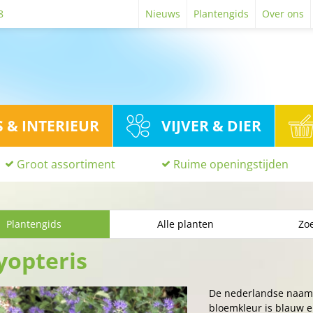
8
Nieuws
Plantengids
Over ons
S & INTERIEUR
VIJVER & DIER
Groot assortiment
Ruime openingstijden
Plantengids
Alle planten
Zoe
yopteris
De nederlandse naam
bloemkleur is blauw en