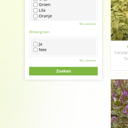
Groen
Lila
Oranje
Paars
Wis selectie
Rood
Wintergroen:
Roze
Wit
Ja
Zwart
Nee
Caryop
'S
Wis selectie