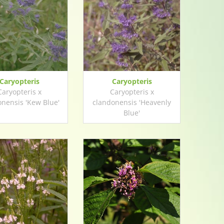
Caryopteris
Caryopteris
Caryopteris x
Caryopteris x
nensis 'Kew Blue'
clandonensis 'Heavenly
Blue'