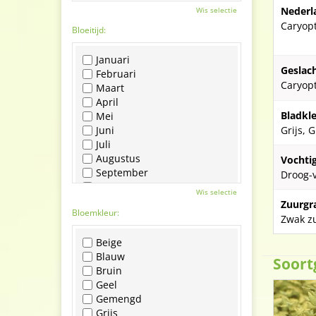
Nederl
Wis selectie
Caryopt
Bloeitijd:
Januari
Geslach
Februari
Caryopt
Maart
April
Bladkle
Mei
Juni
Grijs, 
Juli
Augustus
Vochti
September
Droog-
Oktober
Wis selectie
November
Zuurgr
Bloemkleur:
December
Zwak zu
Beige
Blauw
Soort
Bruin
Geel
Gemengd
Grijs