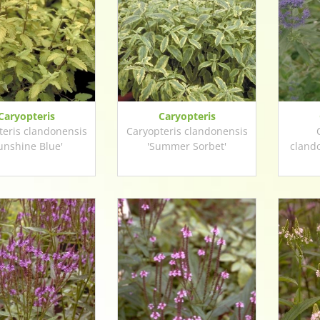
Caryopteris
Caryopteris
teris clandonensis
Caryopteris clandonensis
unshine Blue'
'Summer Sorbet'
clando