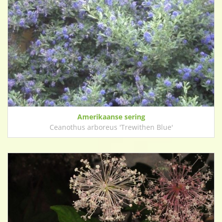
Amerikaanse sering
Ceanothus arboreus 'Trewithen Blue'