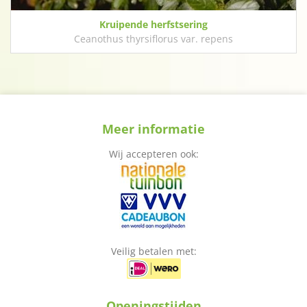
Kruipende herfstsering
Ceanothus thyrsiflorus var. repens
Meer informatie
Wij accepteren ook:
Veilig betalen met:
Openingstijden