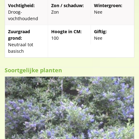
Vochtigheid:
Zon / schaduw:
Wintergroen:
Droog-
Zon
Nee
vochthoudend
Zuurgraad
Hoogte in CM:
Giftig:
grond:
100
Nee
Neutraal tot
basisch
Soortgelijke planten