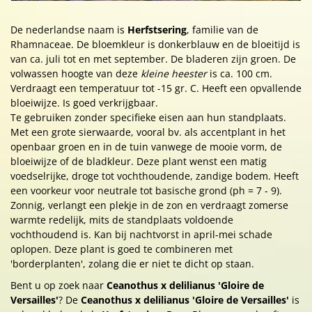
De nederlandse naam is
Herfstsering
, familie van de
Rhamnaceae. De bloemkleur is donkerblauw en de bloeitijd is
van ca. juli tot en met september. De bladeren zijn groen. De
volwassen hoogte van deze
kleine heester
is ca. 100 cm.
Verdraagt een temperatuur tot -15 gr. C. Heeft een opvallende
bloeiwijze. Is goed verkrijgbaar.
Te gebruiken zonder specifieke eisen aan hun standplaats.
Met een grote sierwaarde, vooral bv. als accentplant in het
openbaar groen en in de tuin vanwege de mooie vorm, de
bloeiwijze of de bladkleur. Deze plant wenst een matig
voedselrijke, droge tot vochthoudende, zandige bodem. Heeft
een voorkeur voor neutrale tot basische grond (ph = 7 - 9).
Zonnig, verlangt een plekje in de zon en verdraagt zomerse
warmte redelijk, mits de standplaats voldoende
vochthoudend is. Kan bij nachtvorst in april-mei schade
oplopen. Deze plant is goed te combineren met
'borderplanten', zolang die er niet te dicht op staan.
Bent u op zoek naar
Ceanothus x delilianus 'Gloire de
Versailles'
? De
Ceanothus x delilianus 'Gloire de Versailles'
is