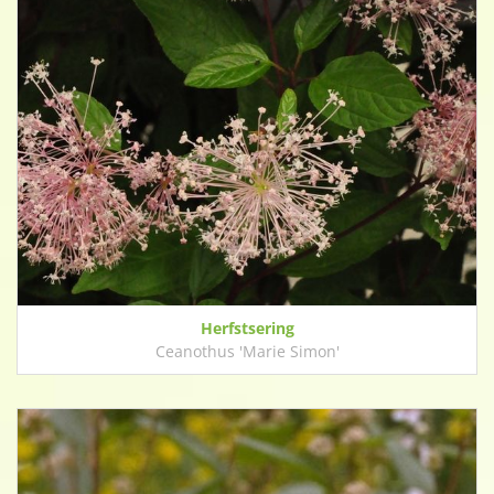
Herfstsering
Ceanothus 'Marie Simon'