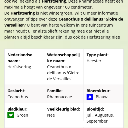
ook wel bekend als
Herfstsering
. Deze Rhamnaceae heeft een
maximale hoogt van ongeveer 100 centimeter.
De
Herfstsering
is niet wintergroen. Wilt u meer informatie
ontvangen of tips over deze
Ceanothus x delilianus 'Gloire de
Versailles'
? U bent van harte welkom in ons tuincentrum
maar houdt u er alstublieft rekening mee dat niet alle
planten altijd beschikbaar zijn, dus ook de Herfstsering niet!
Nederlandse
Wetenschappelij
Type plant:
naam:
ke naam:
Heester
Herfstsering
Ceanothus x
delilianus 'Gloire
de Versailles'
Geslacht:
Familie:
Bloemkleur:
Ceanothus
Rhamnaceae
Blauw
Bladkleur:
Veelkleurig blad:
Bloeitijd:
Groen
Nee
Juli, Augustus,
September