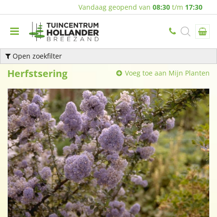
Vandaag geopend van
08:30
t/m
17:30
Open zoekfilter
Herfstsering
Voeg toe aan Mijn Planten