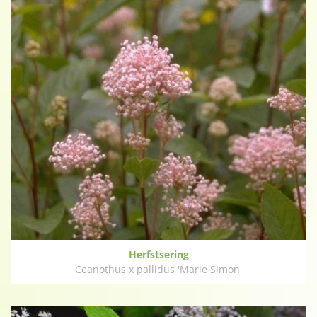
Herfstsering
Ceanothus x pallidus 'Marie Simon'