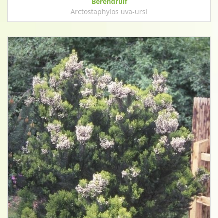
Berendruif
Arctostaphylos uva-ursi