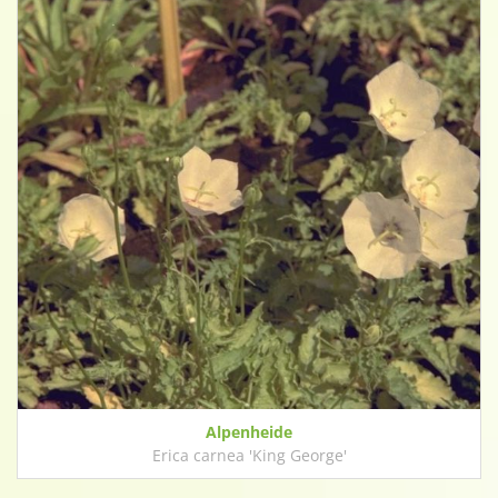
Alpenheide
Erica carnea 'King George'