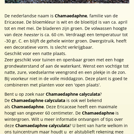
De nederlandse naam is
Chamaedaphne
, familie van de
Ericaceae. De bloemkleur is wit en de bloeitijd is van ca. april
tot en met mei. De bladeren zijn groen. De volwassen hoogte
van deze
heester
is ca. 60 cm. Verdraagt een temperatuur tot
-30 gr. C. en blijft de gehele winter groen. Dwergstruik, heeft
een decoratieve vorm. Is slecht verkrijgbaar.
Geschikt voor een natte plaats.
Zeer geschikt voor tuinen en openbaar groen met een hoge
grondwaterstand of aan de waterkant. Wenst een vochtige tot
natte, zure, voedselarme veengrond en een plekje in de zon.
Bij voorkeur niet in de volle middagzon. Deze plant is goed te
combineren met planten voor een 'open plaats'.
Bent u op zoek naar
Chamaedaphne calyculata
?
De
Chamaedaphne calyculata
is ook wel bekend
als
Chamaedaphne
. Deze Ericaceae heeft een maximale
hoogt van ongeveer 60 centimeter. De
Chamaedaphne
is
wintergroen. Wilt u meer informatie ontvangen of tips over
deze
Chamaedaphne calyculata
? U bent van harte welkom in
ons tuincentrum maar houdt u er alstublieft rekening mee