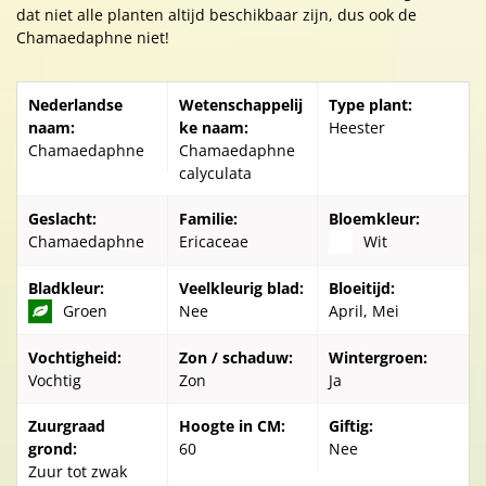
dat niet alle planten altijd beschikbaar zijn, dus ook de
Chamaedaphne niet!
Nederlandse
Wetenschappelij
Type plant:
naam:
ke naam:
Heester
Chamaedaphne
Chamaedaphne
calyculata
Geslacht:
Familie:
Bloemkleur:
Chamaedaphne
Ericaceae
Wit
Bladkleur:
Veelkleurig blad:
Bloeitijd:
Groen
Nee
April, Mei
Vochtigheid:
Zon / schaduw:
Wintergroen:
Vochtig
Zon
Ja
Zuurgraad
Hoogte in CM:
Giftig:
grond:
60
Nee
Zuur tot zwak