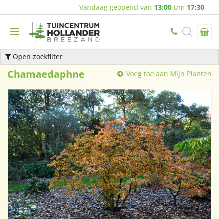
Vandaag geopend van
13:00
t/m
17:30
Open zoekfilter
Chamaedaphne
Voeg toe aan Mijn Planten