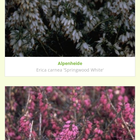
Alpenheide
Erica carnea 'Springwood White'