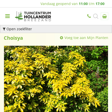
Vandaag geopend van
11:00
t/m
17:00
Open zoekfilter
Choisya
Voeg toe aan Mijn Planten