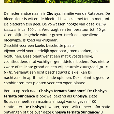
De nederlandse naam is
Choisya
, familie van de Rutaceae. De
bloemkleur is wit en de bloeitijd is van ca. mei tot en met juni.
De bladeren zijn geel. De volwassen hoogte van deze
kleine
heester
is ca. 100 cm. Verdraagt een temperatuur tot -10 gr.
C. en blijft de gehele winter groen. Heeft een opvallende
bloeiwijze. Is goed verkrijgbaar.
Geschikt voor een koele, beschutte plaats.
Bijvoorbeeld voor stedelijk openbaar groen (parken) en
bostuinen. Deze plant wenst een matig voedselrijke,
vochthoudende tot vochtige, 'gemiddelde' bodem. Dus niet te
zware of te lichte grond en een vrij neutrale zuurgraad (pH =
6 - 8). Verlangt een licht beschaduwd plekje. Kan bij
nachtvorst in april-mei schade oplopen. Deze plant is goed te
combineren met planten voor een 'open plaats'.
Bent u op zoek naar
Choisya ternata Sundance
? De
Choisya
ternata Sundance
is ook wel bekend als
Choisya
. Deze
Rutaceae heeft een maximale hoogt van ongeveer 100
centimeter. De
Choisya
is wintergroen. Wilt u meer informatie
ontvangen of tips over deze
Choisya ternata Sundance
? U