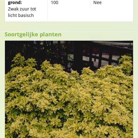
grond:
100
Nee
Zwak zuur tot
licht basisch
Soortgelijke planten