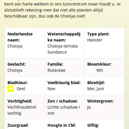
bent van harte welkom in ons tuincentrum maar houdt u er
alstublieft rekening mee dat niet alle planten altijd
beschikbaar zijn, dus ook de Choisya niet!
Nederlandse
Wetenschappelij
Type plant:
naam:
ke naam:
Heester
Choisya
Choisya ternata
Sundance
Geslacht:
Familie:
Bloemkleur:
Choisya
Rutaceae
Wit
Bladkleur:
Veelkleurig blad:
Bloeitijd:
Geel
Nee
Mei, Juni
Vochtigheid:
Zon / schaduw:
Wintergroen:
Vochthoudend-
Lichte schaduw /
Ja
vochtig
zon
Zuurgraad
Hoogte in CM:
Giftig: