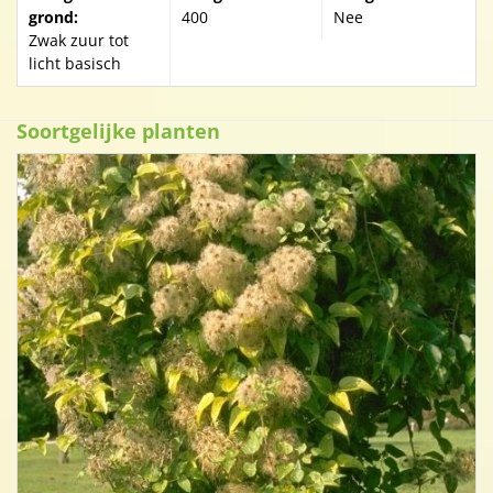
grond:
400
Nee
Zwak zuur tot
licht basisch
Soortgelijke planten