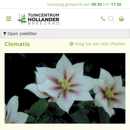
Vandaag geopend van
08:30
t/m
17:30
Open zoekfilter
Clematis
Voeg toe aan Mijn Planten