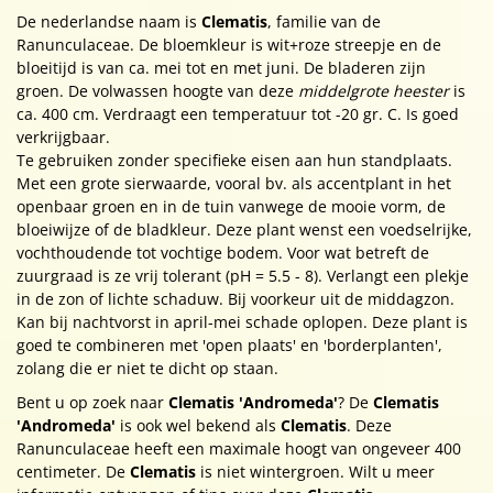
De nederlandse naam is
Clematis
, familie van de
Ranunculaceae. De bloemkleur is wit+roze streepje en de
bloeitijd is van ca. mei tot en met juni. De bladeren zijn
groen. De volwassen hoogte van deze
middelgrote heester
is
ca. 400 cm. Verdraagt een temperatuur tot -20 gr. C. Is goed
verkrijgbaar.
Te gebruiken zonder specifieke eisen aan hun standplaats.
Met een grote sierwaarde, vooral bv. als accentplant in het
openbaar groen en in de tuin vanwege de mooie vorm, de
bloeiwijze of de bladkleur. Deze plant wenst een voedselrijke,
vochthoudende tot vochtige bodem. Voor wat betreft de
zuurgraad is ze vrij tolerant (pH = 5.5 - 8). Verlangt een plekje
in de zon of lichte schaduw. Bij voorkeur uit de middagzon.
Kan bij nachtvorst in april-mei schade oplopen. Deze plant is
goed te combineren met 'open plaats' en 'borderplanten',
zolang die er niet te dicht op staan.
Bent u op zoek naar
Clematis 'Andromeda'
? De
Clematis
'Andromeda'
is ook wel bekend als
Clematis
. Deze
Ranunculaceae heeft een maximale hoogt van ongeveer 400
centimeter. De
Clematis
is niet wintergroen. Wilt u meer