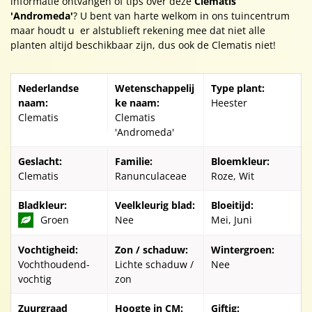
informatie ontvangen of tips over deze
Clematis
'Andromeda'
? U bent van harte welkom in ons tuincentrum
maar houdt u er alstublieft rekening mee dat niet alle
planten altijd beschikbaar zijn, dus ook de Clematis niet!
Nederlandse
Wetenschappelij
Type plant:
naam:
ke naam:
Heester
Clematis
Clematis
'Andromeda'
Geslacht:
Familie:
Bloemkleur:
Clematis
Ranunculaceae
Roze, Wit
Bladkleur:
Veelkleurig blad:
Bloeitijd:
Groen
Nee
Mei, Juni
Vochtigheid:
Zon / schaduw:
Wintergroen:
Vochthoudend-
Lichte schaduw /
Nee
vochtig
zon
Zuurgraad
Hoogte in CM:
Giftig: