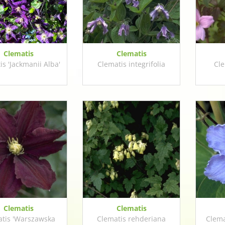
Clematis
Clematis
s 'Jackmanii Alba'
Clematis integrifolia
Cl
Clematis
Clematis
tis 'Warszawska
Clematis rehderiana
Clema