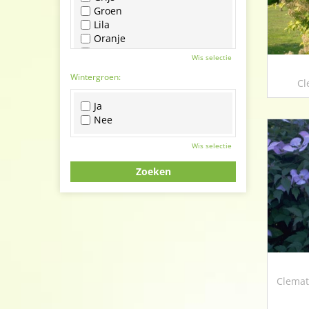
Groen
Lila
Oranje
Paars
Wis selectie
Rood
Wintergroen:
Roze
Cl
Wit
Ja
Zwart
Nee
Wis selectie
Clemat