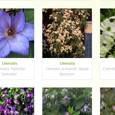
Clematis
Clematis
matis 'Hybrida
Clematis armandii 'Apple
Clemati
Sieboldii'
Blossom'