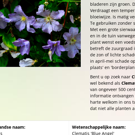
bladeren zijn groen.
Verdraagt een tempera
bloeiwijze. Is matig ve
Te gebruiken zonder s
Met een grote sierwaa
en in de tuin vanwege
plant wenst een voeds
betreft de zuurgraad is
de zon of lichte schad
in april-mei schade o
plaats' en 'borderplant
Bent u op zoek naar
C
wel bekend als
Clemat
van ongeveer 500 cen
informatie ontvangen 
harte welkom in ons t
dat niet alle planten a
andse naam:
Wetenschappelijke naam:
is
Clematis 'Blue Angel'