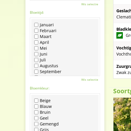
Wis selectie
Geslach
Bloeitijd:
Clemat
Januari
Bladkle
Februari
Gr
Maart
April
Vochti
Mei
Juni
Vochth
Juli
Augustus
Zuurgr
September
Zwak zu
Oktober
Wis selectie
November
Bloemkleur:
December
Soort
Beige
Blauw
Bruin
Geel
Gemengd
Grijs