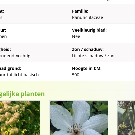
t:
Familie:
is
Ranunculaceae
ur:
Veelkleurig blad:
oen
Nee
gheid:
Zon / schaduw:
oudend-vochtig
Lichte schaduw / zon
aad grond:
Hoogte in CM:
ur tot licht basisch
500
gelijke planten