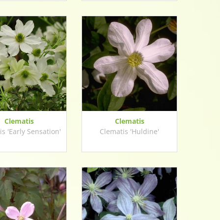
Clematis
Clematis
s 'Early Sensation'
Clematis 'Huldine'