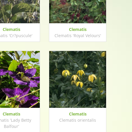
Clematis
Clematis
atis 'Cr?puscule'
Clematis 'Royal Velours'
Clematis
Clematis
atis 'Lady Betty
Clematis orientalis
Balfour'