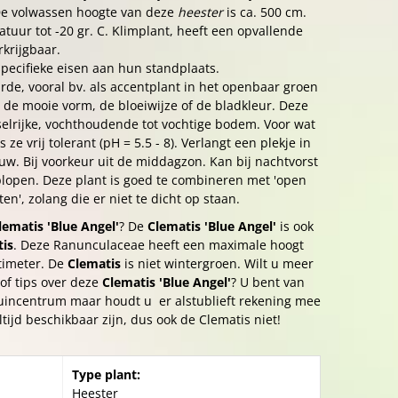
 De volwassen hoogte van deze
heester
is ca. 500 cm.
tuur tot -20 gr. C. Klimplant, heeft een opvallende
rkrijgbaar.
pecifieke eisen aan hun standplaats.
rde, vooral bv. als accentplant in het openbaar groen
 de mooie vorm, de bloeiwijze of de bladkleur. Deze
elrijke, vochthoudende tot vochtige bodem. Voor wat
 ze vrij tolerant (pH = 5.5 - 8). Verlangt een plekje in
uw. Bij voorkeur uit de middagzon. Kan bij nachtvorst
plopen. Deze plant is goed te combineren met 'open
en', zolang die er niet te dicht op staan.
lematis 'Blue Angel'
? De
Clematis 'Blue Angel'
is ook
is
. Deze Ranunculaceae heeft een maximale hoogt
timeter. De
Clematis
is niet wintergroen. Wilt u meer
of tips over deze
Clematis 'Blue Angel'
? U bent van
uincentrum maar houdt u er alstublieft rekening mee
ltijd beschikbaar zijn, dus ook de Clematis niet!
Type plant:
Heester