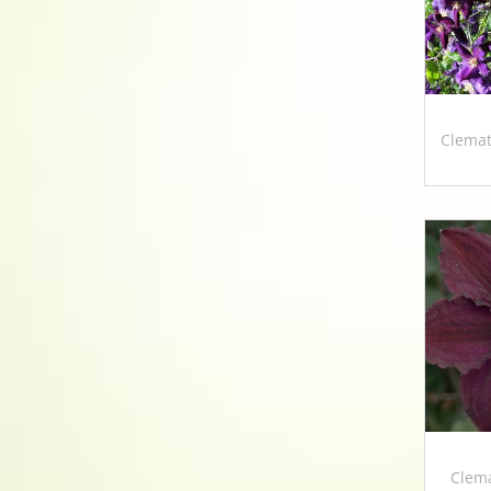
Clemati
Clema