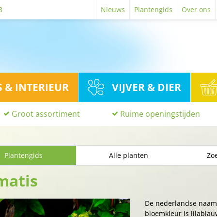
8
Nieuws
Plantengids
Over ons
S & INTERIEUR
VIJVER & DIER
Groot assortiment
Ruime openingstijden
Plantengids
Alle planten
Zoe
matis
De nederlandse naam
bloemkleur is lilablauw