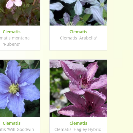
Clematis
Clematis
ematis montana
Clematis 'Arabella'
'Rubens'
Clematis
Clematis
tis 'Will Goodwin
Clematis 'Hagley Hybrid'