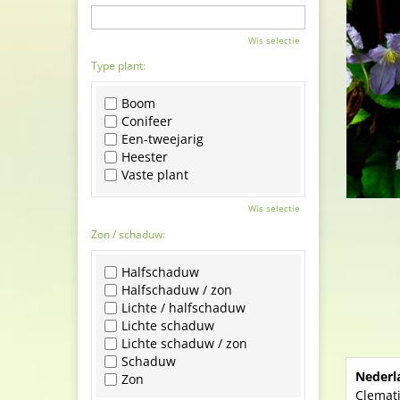
Wis selectie
Type plant:
Boom
Conifeer
Een-tweejarig
Heester
Vaste plant
Wis selectie
Zon / schaduw:
Halfschaduw
Halfschaduw / zon
Lichte / halfschaduw
Lichte schaduw
Lichte schaduw / zon
Schaduw
Nederl
Zon
Clemat