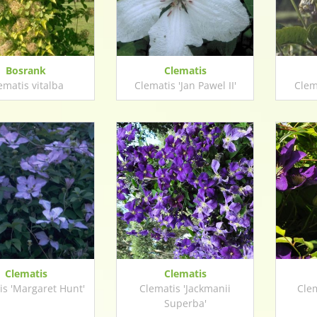
Bosrank
Clematis
ematis vitalba
Clematis 'Jan Pawel II'
Clem
Clematis
Clematis
is 'Margaret Hunt'
Clematis 'Jackmanii
Clem
Superba'