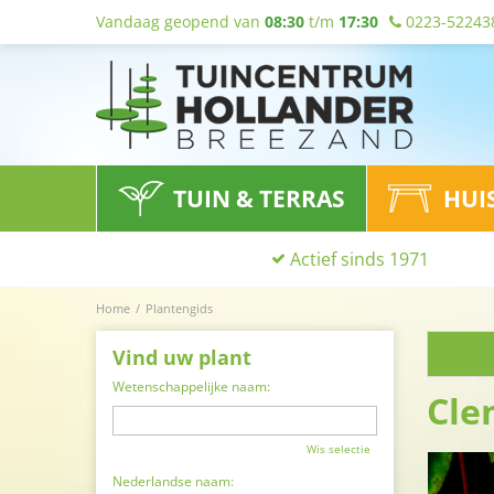
Vandaag geopend van
08:30
t/m
17:30
0223-52243
TUIN & TERRAS
HUI
Actief sinds 1971
Home
Plantengids
Vind uw plant
Wetenschappelijke naam:
Cle
Wis selectie
Nederlandse naam: