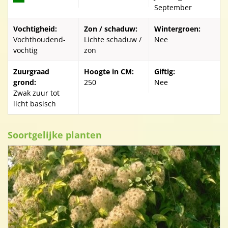
September
Vochtigheid:
Zon / schaduw:
Wintergroen:
Vochthoudend-
Lichte schaduw /
Nee
vochtig
zon
Zuurgraad
Hoogte in CM:
Giftig:
grond:
250
Nee
Zwak zuur tot
licht basisch
Soortgelijke planten