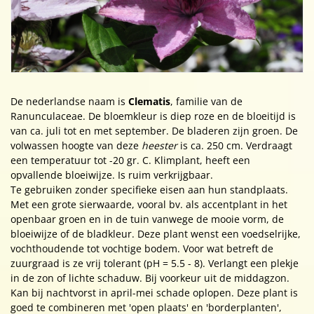
De nederlandse naam is
Clematis
, familie van de
Ranunculaceae. De bloemkleur is diep roze en de bloeitijd is
van ca. juli tot en met september. De bladeren zijn groen. De
volwassen hoogte van deze
heester
is ca. 250 cm. Verdraagt
een temperatuur tot -20 gr. C. Klimplant, heeft een
opvallende bloeiwijze. Is ruim verkrijgbaar.
Te gebruiken zonder specifieke eisen aan hun standplaats.
Met een grote sierwaarde, vooral bv. als accentplant in het
openbaar groen en in de tuin vanwege de mooie vorm, de
bloeiwijze of de bladkleur. Deze plant wenst een voedselrijke,
vochthoudende tot vochtige bodem. Voor wat betreft de
zuurgraad is ze vrij tolerant (pH = 5.5 - 8). Verlangt een plekje
in de zon of lichte schaduw. Bij voorkeur uit de middagzon.
Kan bij nachtvorst in april-mei schade oplopen. Deze plant is
goed te combineren met 'open plaats' en 'borderplanten',