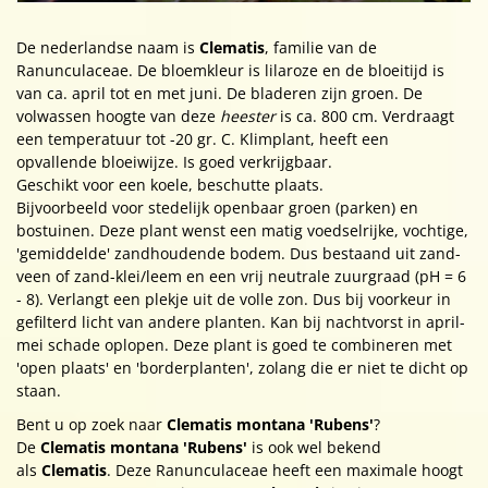
De nederlandse naam is
Clematis
, familie van de
Ranunculaceae. De bloemkleur is lilaroze en de bloeitijd is
van ca. april tot en met juni. De bladeren zijn groen. De
volwassen hoogte van deze
heester
is ca. 800 cm. Verdraagt
een temperatuur tot -20 gr. C. Klimplant, heeft een
opvallende bloeiwijze. Is goed verkrijgbaar.
Geschikt voor een koele, beschutte plaats.
Bijvoorbeeld voor stedelijk openbaar groen (parken) en
bostuinen. Deze plant wenst een matig voedselrijke, vochtige,
'gemiddelde' zandhoudende bodem. Dus bestaand uit zand-
veen of zand-klei/leem en een vrij neutrale zuurgraad (pH = 6
- 8). Verlangt een plekje uit de volle zon. Dus bij voorkeur in
gefilterd licht van andere planten. Kan bij nachtvorst in april-
mei schade oplopen. Deze plant is goed te combineren met
'open plaats' en 'borderplanten', zolang die er niet te dicht op
staan.
Bent u op zoek naar
Clematis montana 'Rubens'
?
De
Clematis montana 'Rubens'
is ook wel bekend
als
Clematis
. Deze Ranunculaceae heeft een maximale hoogt