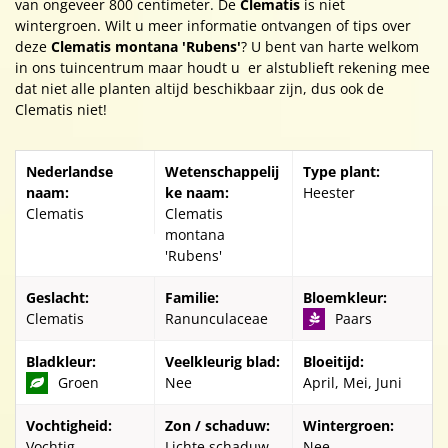
van ongeveer 800 centimeter. De
Clematis
is niet
wintergroen. Wilt u meer informatie ontvangen of tips over
deze
Clematis montana 'Rubens'
? U bent van harte welkom
in ons tuincentrum maar houdt u er alstublieft rekening mee
dat niet alle planten altijd beschikbaar zijn, dus ook de
Clematis niet!
Nederlandse
Wetenschappelij
Type plant:
naam:
ke naam:
Heester
Clematis
Clematis
montana
'Rubens'
Geslacht:
Familie:
Bloemkleur:
Clematis
Ranunculaceae
Paars
Bladkleur:
Veelkleurig blad:
Bloeitijd:
Groen
Nee
April, Mei, Juni
Vochtigheid:
Zon / schaduw:
Wintergroen:
Vochtig
Lichte schaduw
Nee