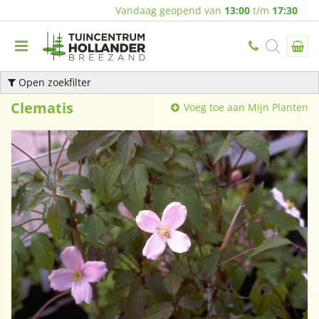
Vandaag geopend van
13:00
t/m
17:30
Open zoekfilter
Clematis
Voeg toe aan Mijn Planten