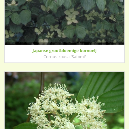
Japanse grootbloemige kornoelj
Cornus kousa 'Satomi'