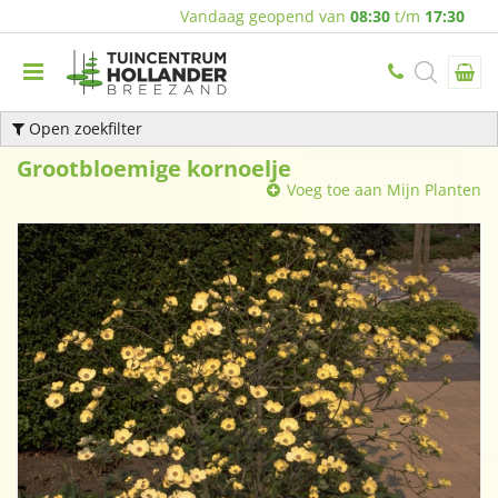
Vandaag geopend van
08:30
t/m
17:30
Open zoekfilter
Grootbloemige kornoelje
Voeg toe aan Mijn Planten