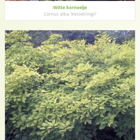
Witte kornoelje
Cornus alba 'Kesselringii'