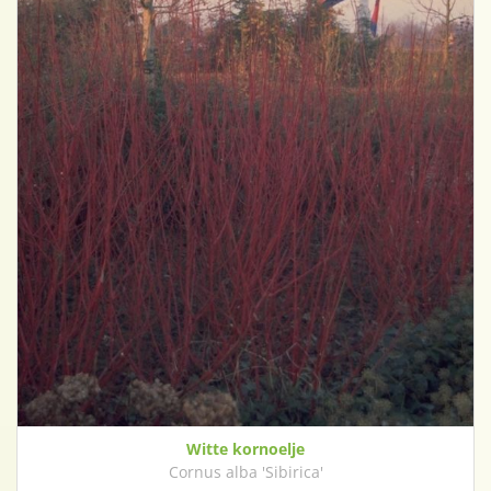
Witte kornoelje
Cornus alba 'Sibirica'