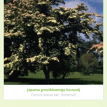
Japanse grootbloemige kornoelj
Cornus kousa var. chinensis