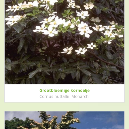
Grootbloemige kornoelje
Cornus nuttallii 'Monarch'