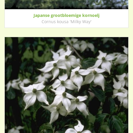
Japanse grootbloemige kornoelj
Cornus kousa 'Milky Way'