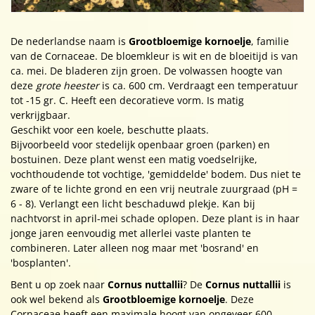
De nederlandse naam is
Grootbloemige kornoelje
, familie
van de Cornaceae. De bloemkleur is wit en de bloeitijd is van
ca. mei. De bladeren zijn groen. De volwassen hoogte van
deze
grote heester
is ca. 600 cm. Verdraagt een temperatuur
tot -15 gr. C. Heeft een decoratieve vorm. Is matig
verkrijgbaar.
Geschikt voor een koele, beschutte plaats.
Bijvoorbeeld voor stedelijk openbaar groen (parken) en
bostuinen. Deze plant wenst een matig voedselrijke,
vochthoudende tot vochtige, 'gemiddelde' bodem. Dus niet te
zware of te lichte grond en een vrij neutrale zuurgraad (pH =
6 - 8). Verlangt een licht beschaduwd plekje. Kan bij
nachtvorst in april-mei schade oplopen. Deze plant is in haar
jonge jaren eenvoudig met allerlei vaste planten te
combineren. Later alleen nog maar met 'bosrand' en
'bosplanten'.
Bent u op zoek naar
Cornus nuttallii
? De
Cornus nuttallii
is
ook wel bekend als
Grootbloemige kornoelje
. Deze
Cornaceae heeft een maximale hoogt van ongeveer 600