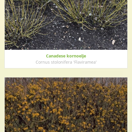
Canadese kornoelje
Cornus stolonifera 'Flaviramea'