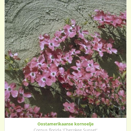
Oostamerikaanse kornoelje
Cornus florida 'Cherokee Sunset'