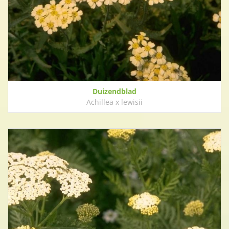
Duizendblad
Achillea x lewisii