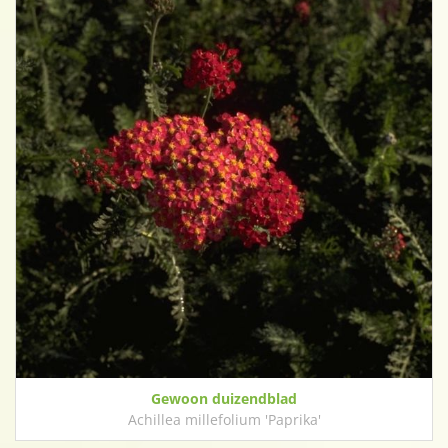
Gewoon duizendblad
Achillea millefolium 'Paprika'