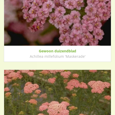
Gewoon duizendblad
Achillea millefolium 'Maskerade'