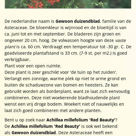
De nederlandse naam is
Gewoon duizendblad
, familie van de
Asteraceae. De bloemkleur is wijnrood en de bloeitijd is van
ca. juni tot en met september. De bladeren zijn groen en
ongeveer 20 cm. hoog. De volwassen hoogte van deze
vaste
plant
is ca. 60 cm. Verdraagt een temperatuur tot -30 gr. C. De
geadviseerde plantafstand is 33 cm. (7-9 st. per m2.) Is goed
verkrijgbaar.
Plant voor een open ruimte.
Deze plant is zeer geschikt voor 'de tuin op het zuiden'.
Verlangt een zonnige, warme plek op niet te arme grond en
buiten de schaduwzone van bomen en heesters. Ze kan
gebruikt worden als borderplant, want ze laat zich eenvoudig
combineren. Deze niet woekerende bladhoudende plant
wenst een vrij droge bodem. Woekert niet of nauwelijks en
laat zich goed combineren met andere planten.
Bent u op zoek naar
Achillea millefolium 'Red Beauty'
?
De
Achillea millefolium 'Red Beauty'
is ook wel bekend
als
Gewoon duizendblad
. Deze Asteraceae heeft een