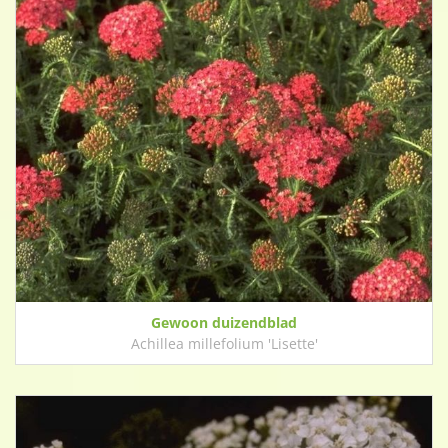
Gewoon duizendblad
Achillea millefolium 'Lisette'