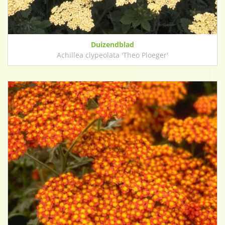
Duizendblad
Achillea clypeolata 'Theo Ploeger'