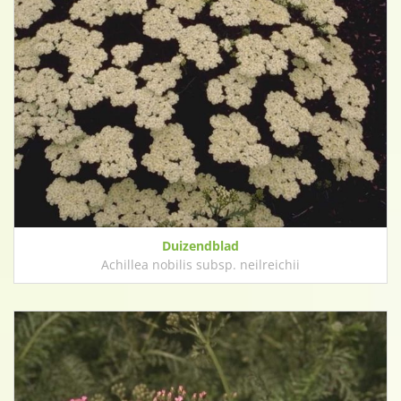
Duizendblad
Achillea nobilis subsp. neilreichii