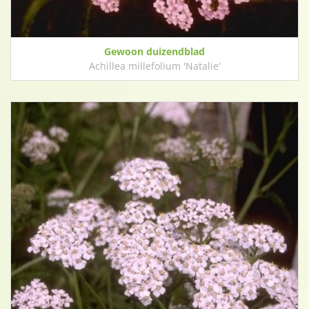
Gewoon duizendblad
Achillea millefolium 'Natalie'