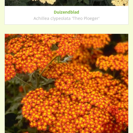
Duizendblad
Achillea clypeolata 'Theo Ploeger'