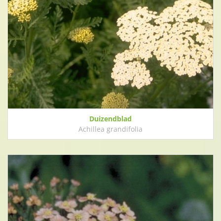
Duizendblad
Achillea grandifolia