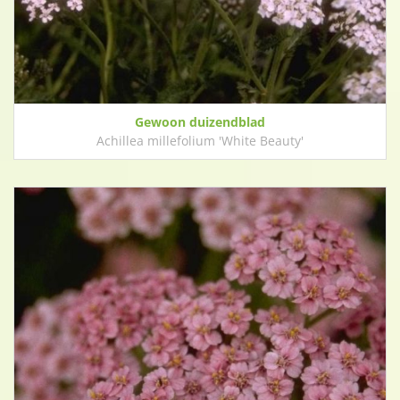
Gewoon duizendblad
Achillea millefolium 'White Beauty'