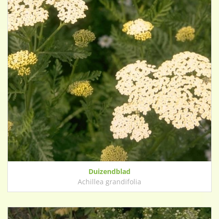
Duizendblad
Achillea grandifolia