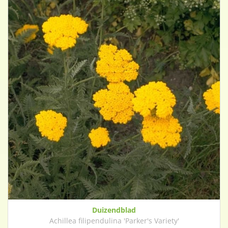
Duizendblad
Achillea filipendulina 'Parker's Variety'