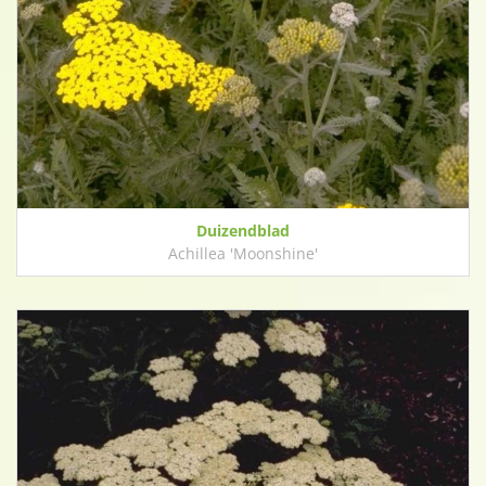
Duizendblad
Achillea 'Moonshine'