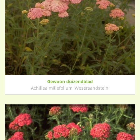
Gewoon duizendblad
Achillea millefolium 'Wesersandstein'