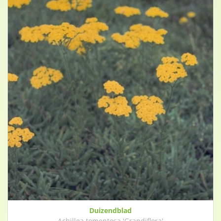
Duizendblad
Achillea tomentosa 'Grandiflora'