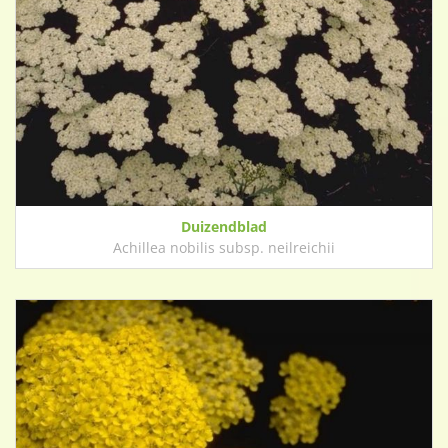
Duizendblad
Achillea nobilis subsp. neilreichii