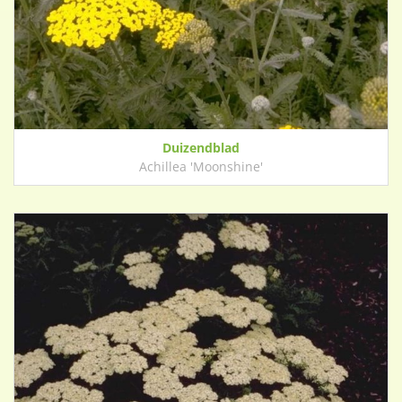
Duizendblad
Achillea 'Moonshine'