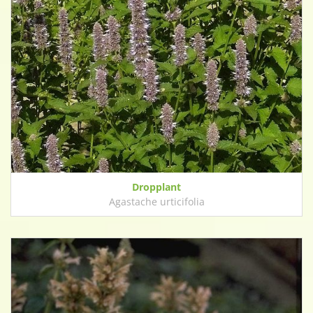
Dropplant
Agastache urticifolia