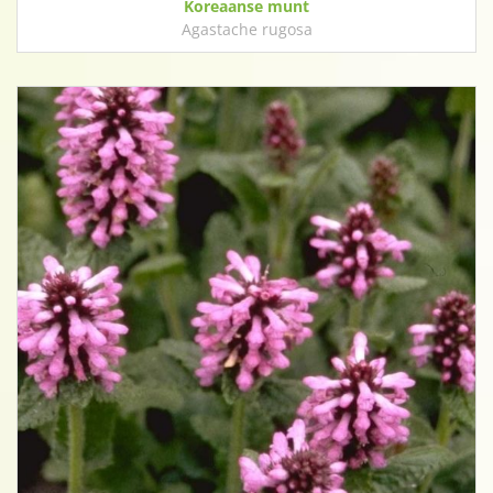
Koreaanse munt
Agastache rugosa