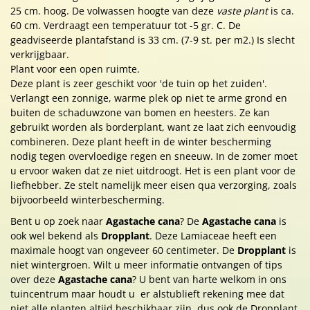
25 cm. hoog. De volwassen hoogte van deze
vaste plant
is ca.
60 cm. Verdraagt een temperatuur tot -5 gr. C. De
geadviseerde plantafstand is 33 cm. (7-9 st. per m2.) Is slecht
verkrijgbaar.
Plant voor een open ruimte.
Deze plant is zeer geschikt voor 'de tuin op het zuiden'.
Verlangt een zonnige, warme plek op niet te arme grond en
buiten de schaduwzone van bomen en heesters. Ze kan
gebruikt worden als borderplant, want ze laat zich eenvoudig
combineren. Deze plant heeft in de winter bescherming
nodig tegen overvloedige regen en sneeuw. In de zomer moet
u ervoor waken dat ze niet uitdroogt. Het is een plant voor de
liefhebber. Ze stelt namelijk meer eisen qua verzorging, zoals
bijvoorbeeld winterbescherming.
Bent u op zoek naar
Agastache cana
? De
Agastache cana
is
ook wel bekend als
Dropplant
. Deze Lamiaceae heeft een
maximale hoogt van ongeveer 60 centimeter. De
Dropplant
is
niet wintergroen. Wilt u meer informatie ontvangen of tips
over deze
Agastache cana
? U bent van harte welkom in ons
tuincentrum maar houdt u er alstublieft rekening mee dat
niet alle planten altijd beschikbaar zijn, dus ook de Dropplant