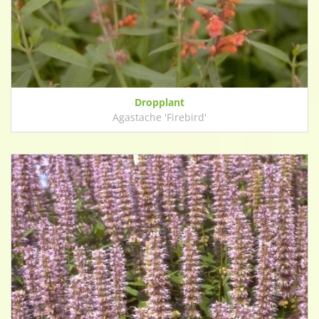
Dropplant
Agastache 'Firebird'