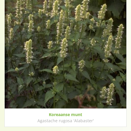
Koreaanse munt
Agastache rugosa 'Alabaster'