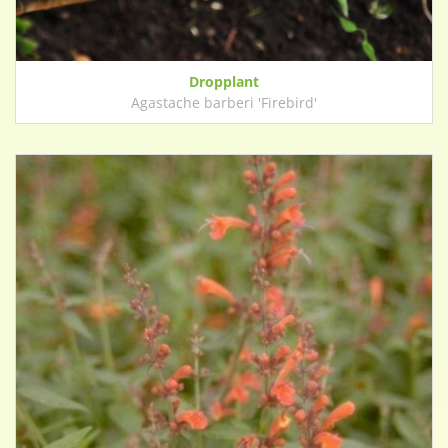
Dropplant
Agastache barberi 'Firebird'