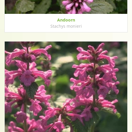
Andoorn
Stachys monieri