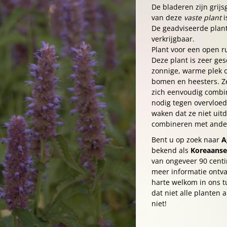
De bladeren zijn grij
van deze
vaste plant
i
De geadviseerde planta
verkrijgbaar.
Plant voor een open r
Deze plant is zeer ges
zonnige, warme plek 
bomen en heesters. Ze
zich eenvoudig combin
nodig tegen overvloed
waken dat ze niet uitd
combineren met ander
Bent u op zoek naar
A
bekend als
Koreaans
van ongeveer 90 cent
meer informatie ontva
harte welkom in ons t
dat niet alle planten 
niet!