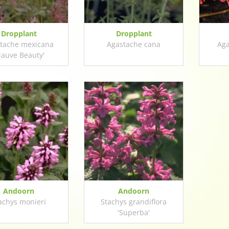
Dropplant
Dropplant
tache mexicana
Agastache cana
Aga
Mauve Beauty'
Andoorn
Andoorn
achys monieri
Stachys grandiflora
'Superba'