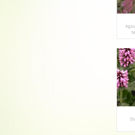
Agas
'
St