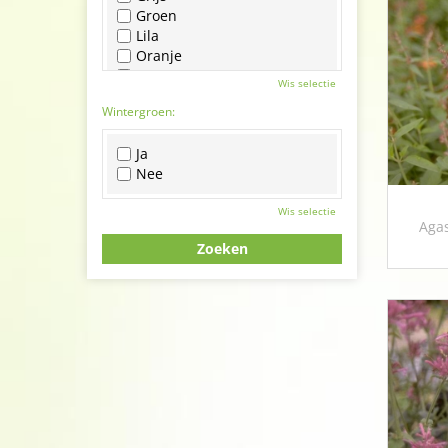
Groen
Lila
Oranje
Paars
Wis selectie
Rood
Wintergroen:
Roze
Wit
Ja
Zwart
Nee
Wis selectie
Agas