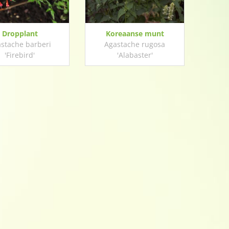
Dropplant
Koreaanse munt
stache barberi
Agastache rugosa
'Firebird'
'Alabaster'