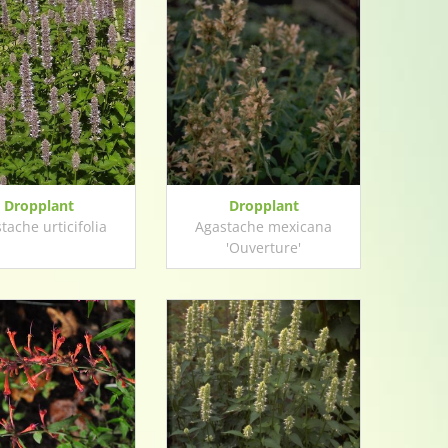
Dropplant
Dropplant
tache urticifolia
Agastache mexicana
'Ouverture'