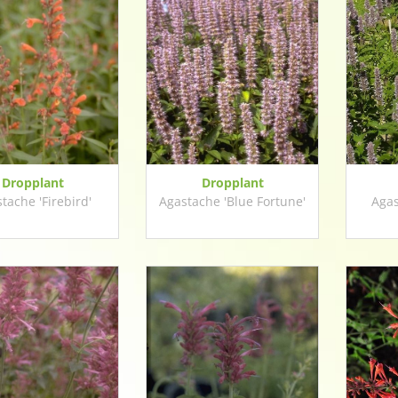
Dropplant
Dropplant
tache 'Firebird'
Agastache 'Blue Fortune'
Agas