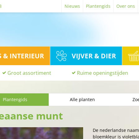
8
Nieuws
Plantengids
Over ons
S & INTERIEUR
VIJVER & DIER
Groot assortiment
Ruime openingstijden
Plantengids
Alle planten
Zoe
eaanse munt
De nederlandse naam
bloemkleur is violetbl