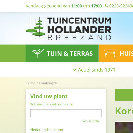
Vandaag geopend van
11:00
t/m
17:00
0223-52243
TUIN & TERRAS
HUI
Actief sinds 1971
Home
Plantengids
Vind uw plant
Wetenschappelijke naam:
Kor
Wis selectie
Nederlandse naam: