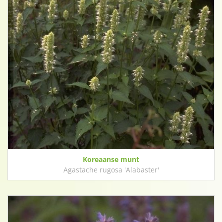
Koreaanse munt
Agastache rugosa 'Alabaster'