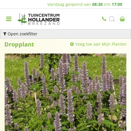
Vandaag geopend van
08:30
t/m
17:00
Open zoekfilter
Dropplant
Voeg toe aan Mijn Planten