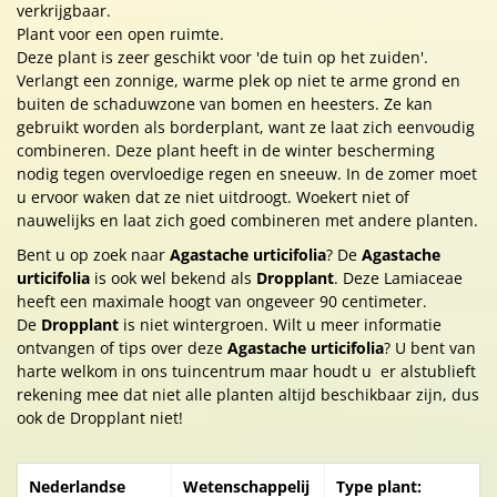
verkrijgbaar.
Plant voor een open ruimte.
Deze plant is zeer geschikt voor 'de tuin op het zuiden'.
Verlangt een zonnige, warme plek op niet te arme grond en
buiten de schaduwzone van bomen en heesters. Ze kan
gebruikt worden als borderplant, want ze laat zich eenvoudig
combineren. Deze plant heeft in de winter bescherming
nodig tegen overvloedige regen en sneeuw. In de zomer moet
u ervoor waken dat ze niet uitdroogt. Woekert niet of
nauwelijks en laat zich goed combineren met andere planten.
Bent u op zoek naar
Agastache urticifolia
? De
Agastache
urticifolia
is ook wel bekend als
Dropplant
. Deze Lamiaceae
heeft een maximale hoogt van ongeveer 90 centimeter.
De
Dropplant
is niet wintergroen. Wilt u meer informatie
ontvangen of tips over deze
Agastache urticifolia
? U bent van
harte welkom in ons tuincentrum maar houdt u er alstublieft
rekening mee dat niet alle planten altijd beschikbaar zijn, dus
ook de Dropplant niet!
Nederlandse
Wetenschappelij
Type plant: