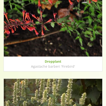
Dropplant
Agastache barberi 'Firebird'