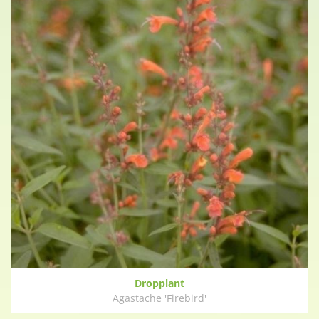
Dropplant
Agastache 'Firebird'