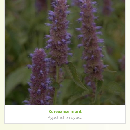
Koreaanse munt
Agastache rugosa