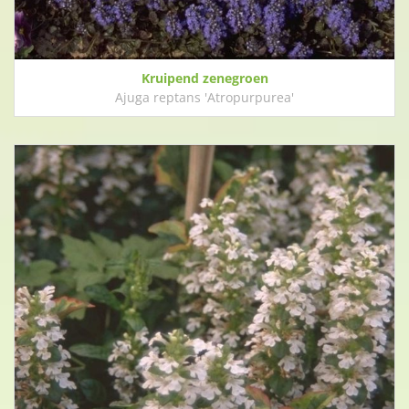
Kruipend zenegroen
Ajuga reptans 'Atropurpurea'