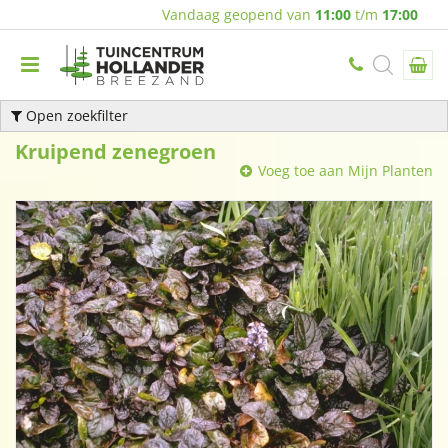
Vandaag geopend van
11:00
t/m
17:00
Open zoekfilter
Kruipend zenegroen
Voeg toe aan Mijn Planten