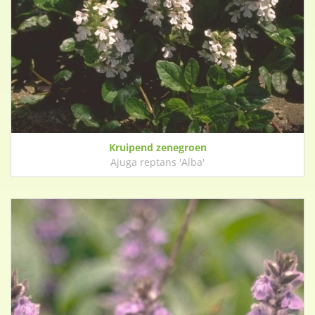
Kruipend zenegroen
Ajuga reptans 'Alba'