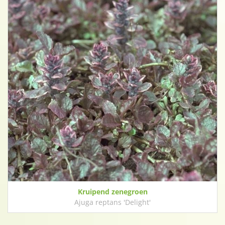
Kruipend zenegroen
Ajuga reptans 'Delight'