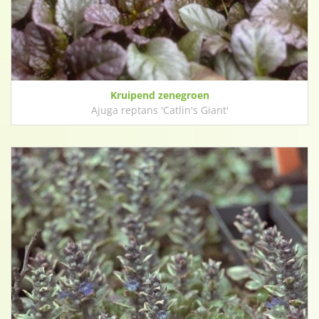
Kruipend zenegroen
Ajuga reptans 'Catlin's Giant'