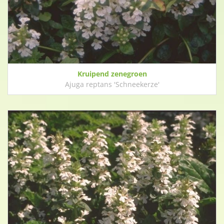
Kruipend zenegroen
Ajuga reptans 'Schneekerze'