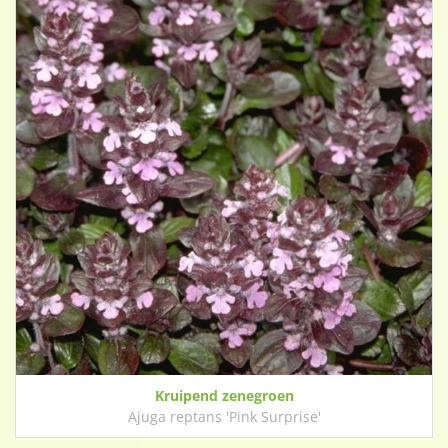
Kruipend zenegroen
Ajuga reptans 'Pink Surprise'