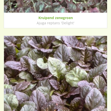
Kruipend zenegroen
Ajuga reptans 'Delight'