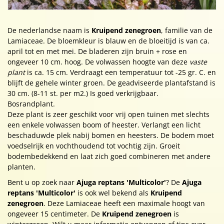
De nederlandse naam is
Kruipend zenegroen
, familie van de
Lamiaceae. De bloemkleur is blauw en de bloeitijd is van ca.
april tot en met mei. De bladeren zijn bruin + rose en
ongeveer 10 cm. hoog. De volwassen hoogte van deze
vaste
plant
is ca. 15 cm. Verdraagt een temperatuur tot -25 gr. C. en
blijft de gehele winter groen. De geadviseerde plantafstand is
30 cm. (8-11 st. per m2.) Is goed verkrijgbaar.
Bosrandplant.
Deze plant is zeer geschikt voor vrij open tuinen met slechts
een enkele volwassen boom of heester. Verlangt een licht
beschaduwde plek nabij bomen en heesters. De bodem moet
voedselrijk en vochthoudend tot vochtig zijn. Groeit
bodembedekkend en laat zich goed combineren met andere
planten.
Bent u op zoek naar
Ajuga reptans 'Multicolor'
? De
Ajuga
reptans 'Multicolor'
is ook wel bekend als
Kruipend
zenegroen
. Deze Lamiaceae heeft een maximale hoogt van
ongeveer 15 centimeter. De
Kruipend zenegroen
is