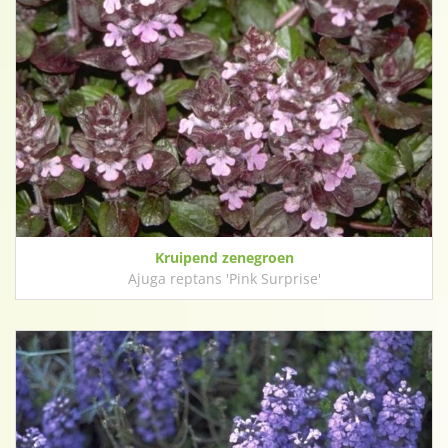
Kruipend zenegroen
Ajuga reptans 'Pink Surprise'