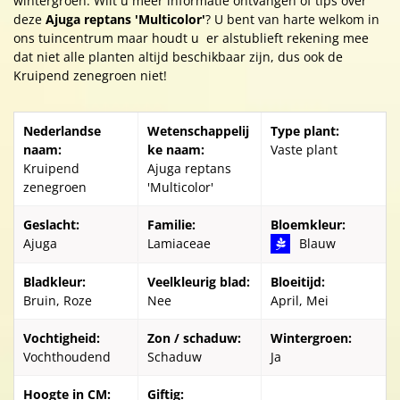
wintergroen. Wilt u meer informatie ontvangen of tips over
deze
Ajuga reptans 'Multicolor'
? U bent van harte welkom in
ons tuincentrum maar houdt u er alstublieft rekening mee
dat niet alle planten altijd beschikbaar zijn, dus ook de
Kruipend zenegroen niet!
Nederlandse
Wetenschappelij
Type plant:
naam:
ke naam:
Vaste plant
Kruipend
Ajuga reptans
zenegroen
'Multicolor'
Geslacht:
Familie:
Bloemkleur:
Ajuga
Lamiaceae
Blauw
Bladkleur:
Veelkleurig blad:
Bloeitijd:
Bruin, Roze
Nee
April, Mei
Vochtigheid:
Zon / schaduw:
Wintergroen:
Vochthoudend
Schaduw
Ja
Hoogte in CM:
Giftig: