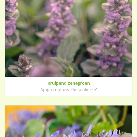
Kruipend zenegroen
Ajuga reptans 'Riesenkerze'