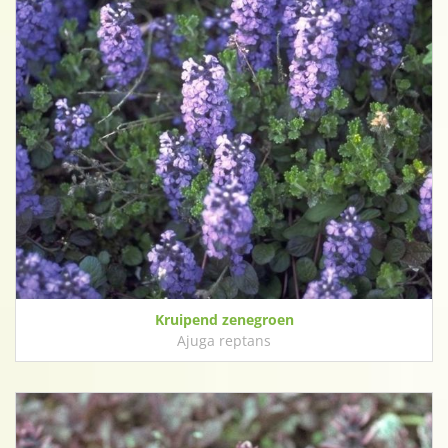
Kruipend zenegroen
Ajuga reptans