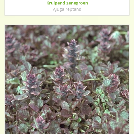
Kruipend zenegroen
Ajuga reptans