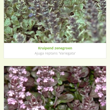
Kruipend zenegroen
Ajuga reptans 'Variegata'