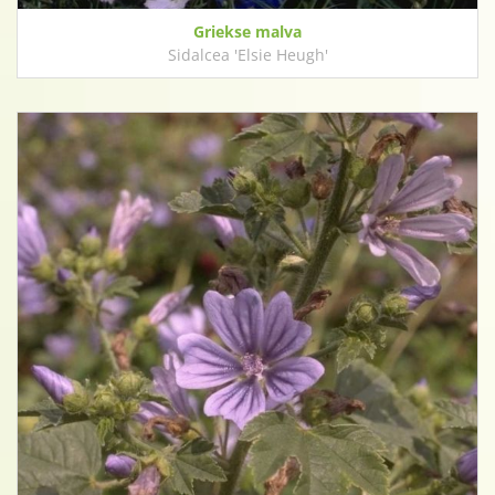
Griekse malva
Sidalcea 'Elsie Heugh'