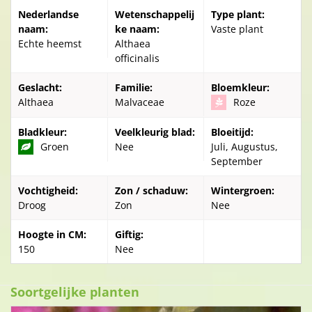
Nederlandse
Wetenschappelij
Type plant:
naam:
ke naam:
Vaste plant
Echte heemst
Althaea
officinalis
Geslacht:
Familie:
Bloemkleur:
Althaea
Malvaceae
Roze
Bladkleur:
Veelkleurig blad:
Bloeitijd:
Groen
Nee
Juli, Augustus,
September
Vochtigheid:
Zon / schaduw:
Wintergroen:
Droog
Zon
Nee
Hoogte in CM:
Giftig:
150
Nee
Soortgelijke planten