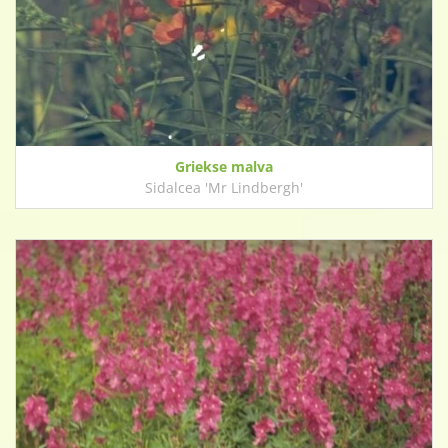
Griekse malva
Sidalcea 'Mr Lindbergh'