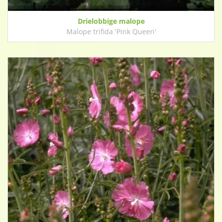
Drielobbige malope
Malope trifida 'Pink Queen'