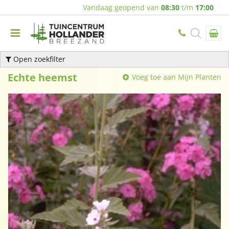
Vandaag geopend van
08:30
t/m
17:00
Open zoekfilter
Echte heemst
Voeg toe aan Mijn Planten