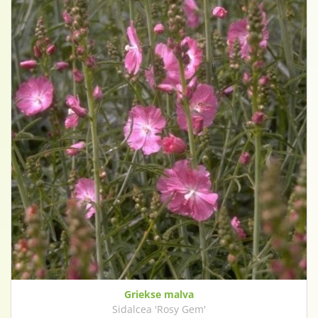
Griekse malva
Sidalcea 'Rosy Gem'