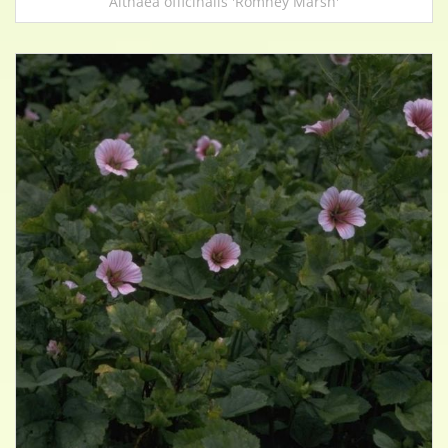
Althaea officinalis 'Romney Marsh'