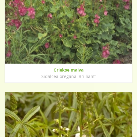
Griekse malva
Sidalcea oregana 'Brilliant'