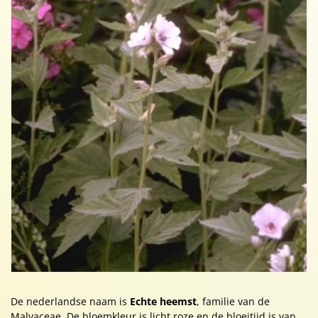
De nederlandse naam is
Echte heemst
, familie van de
Malvaceae. De bloemkleur is licht roze en de bloeitijd is van