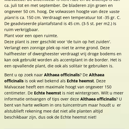
ca. juli tot en met september. De bladeren zijn groen en
ongeveer 50 cm. hoog. De volwassen hoogte van deze
vaste
plant
is ca. 150 cm. Verdraagt een temperatuur tot -35 gr. C.
De geadviseerde plantafstand is 45 cm. (3-5 st. per m2.) Is
ruim verkrijgbaar.
Plant voor een open ruimte.
Deze plant is zeer geschikt voor 'de tuin op het zuiden'.
Verlangt een zonnige plek op niet te arme grond. Deze
halfheester of dwergheester verdraagt vrij droge bodems en
kan ook gebruikt worden als accentplant in de border. Het is
een opvallende plant, die ook als solitair te gebruiken is.
Bent u op zoek naar
Althaea officinalis
? De
Althaea
officinalis
is ook wel bekend als
Echte heemst
. Deze
Malvaceae heeft een maximale hoogt van ongeveer 150
centimeter. De
Echte heemst
is niet wintergroen. Wilt u meer
informatie ontvangen of tips over deze
Althaea officinalis
? U
bent van harte welkom in ons tuincentrum maar houdt u er
alstublieft rekening mee dat niet alle planten altijd
beschikbaar zijn, dus ook de Echte heemst niet!