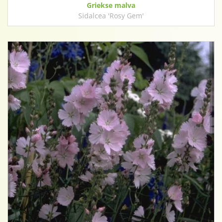
Griekse malva
Sidalcea 'Rosy Gem'