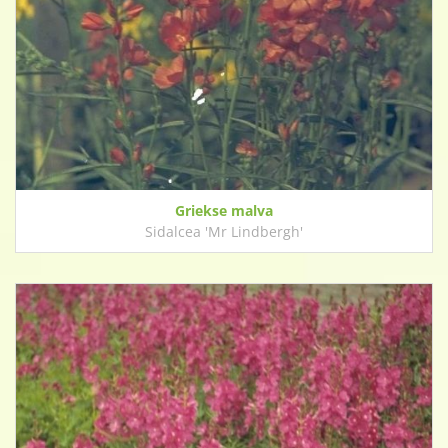
Griekse malva
Sidalcea 'Mr Lindbergh'