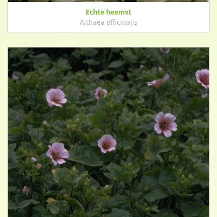
Echte heemst
Althaea officinalis