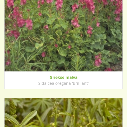
Griekse malva
Sidalcea oregana 'Brilliant'