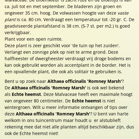
ca. juli tot en met september. De bladeren zijn groen en
ongeveer 35 cm. hoog. De volwassen hoogte van deze
vaste
plant
is ca. 80 cm. Verdraagt een temperatuur tot -20 gr. C. De
geadviseerde plantafstand is 38 cm. (5-7 st. per m2.) Is goed
verkrijgbaar.
Plant voor een open ruimte.
Deze plant is zeer geschikt voor 'de tuin op het zuiden'.
Verlangt een zonnige plek op niet te arme grond. Deze
halfheester of dwergheester verdraagt vrij droge bodems en
kan ook gebruikt worden als accentplant in de border. Het is
een opvallende plant, die ook als solitair te gebruiken is.
Bent u op zoek naar
Althaea officinalis 'Romney Marsh'
?
De
Althaea officinalis 'Romney Marsh'
is ook wel bekend
als
Echte heemst
. Deze Malvaceae heeft een maximale hoogt
van ongeveer 80 centimeter. De
Echte heemst
is niet
wintergroen. Wilt u meer informatie ontvangen of tips over
deze
Althaea officinalis 'Romney Marsh'
? U bent van harte
welkom in ons tuincentrum maar houdt u er alstublieft
rekening mee dat niet alle planten altijd beschikbaar zijn, dus
ook de Echte heemst niet!