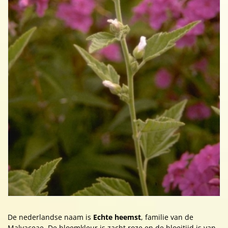
De nederlandse naam is
Echte heemst
, familie van de
Malvaceae. De bloemkleur is zacht roze en de bloeitijd is van