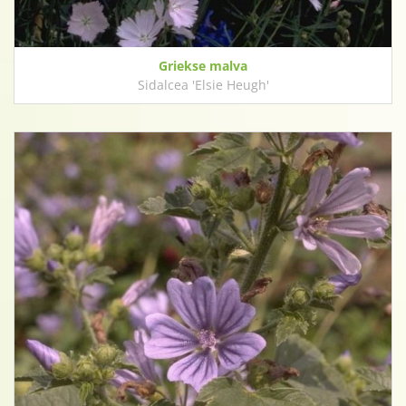
Griekse malva
Sidalcea 'Elsie Heugh'