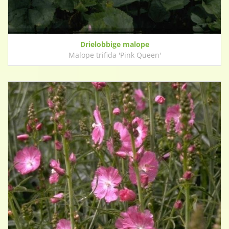
Drielobbige malope
Malope trifida 'Pink Queen'