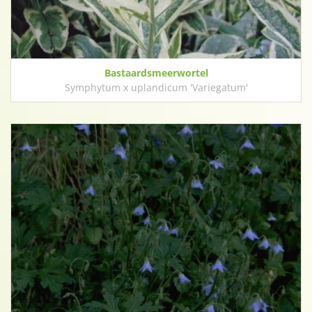
Bastaardsmeerwortel
Symphytum x uplandicum 'Variegatum'