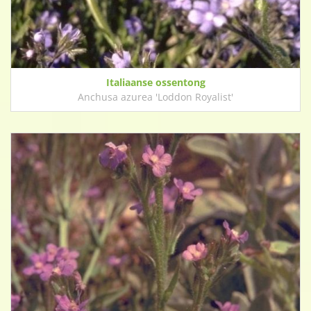
Italiaanse ossentong
Anchusa azurea 'Loddon Royalist'