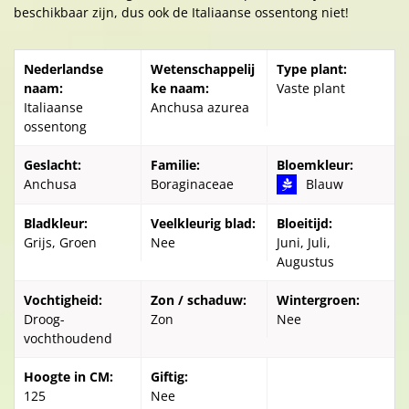
beschikbaar zijn, dus ook de Italiaanse ossentong niet!
Nederlandse
Wetenschappelij
Type plant:
naam:
ke naam:
Vaste plant
Italiaanse
Anchusa azurea
ossentong
Geslacht:
Familie:
Bloemkleur:
Anchusa
Boraginaceae
Blauw
Bladkleur:
Veelkleurig blad:
Bloeitijd:
Grijs, Groen
Nee
Juni, Juli,
Augustus
Vochtigheid:
Zon / schaduw:
Wintergroen:
Droog-
Zon
Nee
vochthoudend
Hoogte in CM:
Giftig:
125
Nee