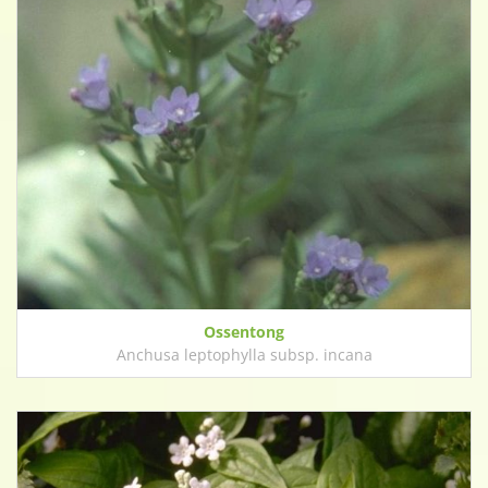
Ossentong
Anchusa leptophylla subsp. incana