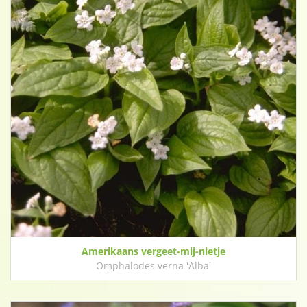
Amerikaans vergeet-mij-nietje
Omphalodes verna 'Alba'