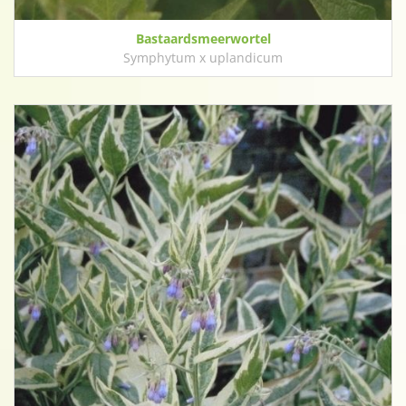
Bastaardsmeerwortel
Symphytum x uplandicum