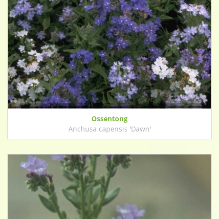
Ossentong
Anchusa capensis 'Dawn'