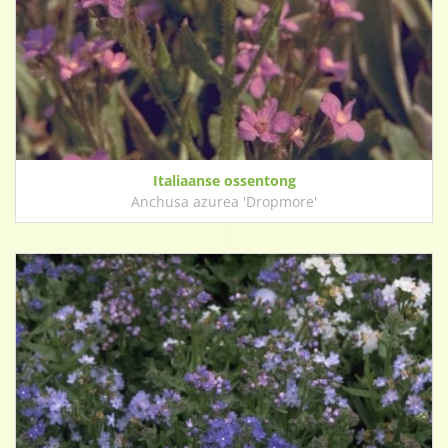
Italiaanse ossentong
Anchusa azurea 'Dropmore'