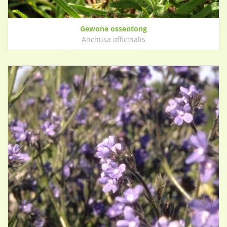
Gewone ossentong
Anchusa officinalis