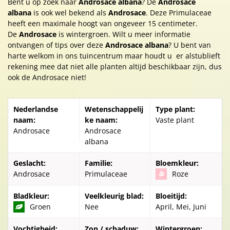
Bent u op zoek naar
Androsace albana
? De
Androsace
albana
is ook wel bekend als
Androsace
. Deze Primulaceae
heeft een maximale hoogt van ongeveer 15 centimeter.
De
Androsace
is wintergroen. Wilt u meer informatie
ontvangen of tips over deze
Androsace albana
? U bent van
harte welkom in ons tuincentrum maar houdt u er alstublieft
rekening mee dat niet alle planten altijd beschikbaar zijn, dus
ook de Androsace niet!
Nederlandse
Wetenschappelij
Type plant:
naam:
ke naam:
Vaste plant
Androsace
Androsace
albana
Geslacht:
Familie:
Bloemkleur:
Androsace
Primulaceae
Roze
Bladkleur:
Veelkleurig blad:
Bloeitijd:
Groen
Nee
April, Mei, Juni
Vochtigheid:
Zon / schaduw:
Wintergroen: