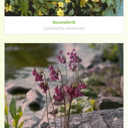
Boswederik
Lysimachia nemorum