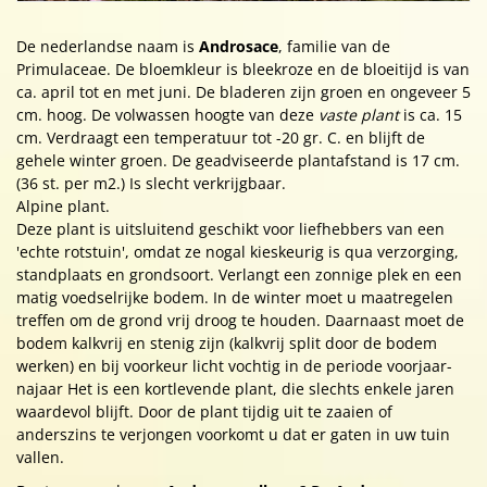
De nederlandse naam is
Androsace
, familie van de
Primulaceae. De bloemkleur is bleekroze en de bloeitijd is van
ca. april tot en met juni. De bladeren zijn groen en ongeveer 5
cm. hoog. De volwassen hoogte van deze
vaste plant
is ca. 15
cm. Verdraagt een temperatuur tot -20 gr. C. en blijft de
gehele winter groen. De geadviseerde plantafstand is 17 cm.
(36 st. per m2.) Is slecht verkrijgbaar.
Alpine plant.
Deze plant is uitsluitend geschikt voor liefhebbers van een
'echte rotstuin', omdat ze nogal kieskeurig is qua verzorging,
standplaats en grondsoort. Verlangt een zonnige plek en een
matig voedselrijke bodem. In de winter moet u maatregelen
treffen om de grond vrij droog te houden. Daarnaast moet de
bodem kalkvrij en stenig zijn (kalkvrij split door de bodem
werken) en bij voorkeur licht vochtig in de periode voorjaar-
najaar Het is een kortlevende plant, die slechts enkele jaren
waardevol blijft. Door de plant tijdig uit te zaaien of
anderszins te verjongen voorkomt u dat er gaten in uw tuin
vallen.