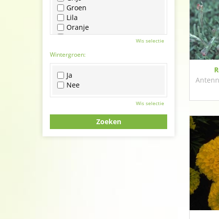
Groen
Lila
Oranje
Paars
Wis selectie
Rood
Wintergroen:
Roze
Wit
R
Ja
Zwart
Antenna
Nee
Wis selectie