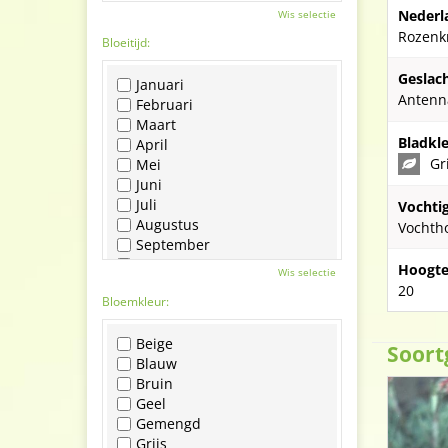
Nederl
Wis selectie
Rozenk
Bloeitijd:
Geslach
Januari
Antenn
Februari
Maart
Bladkle
April
Gr
Mei
Juni
Juli
Vochti
Augustus
Vochth
September
Oktober
Hoogte
Wis selectie
November
20
Bloemkleur:
December
Beige
Soort
Blauw
Bruin
Geel
Gemengd
Grijs