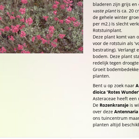
bladeren zijn grijs e
vaste plant
is ca. 20 c
de gehele winter groen
per m2.) Is slecht verk
Rotstuinplant.
Deze plant komt van o
voor de rotstuin als '
bestrating). Verlangt 
bodem. Deze plant staa
redelijk tegen droogte
Groeit bodembedekken
planten.
Bent u op zoek naar
A
dioica 'Rotes Wunder
Asteraceae heeft een
De
Rozenkransje
is w
over deze
Antennaria 
ons tuincentrum maar 
planten altijd beschik