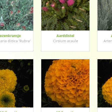
ozenkransje
Aarddistel
ria dioica 'Rubra'
Cirsium acaule
Arte