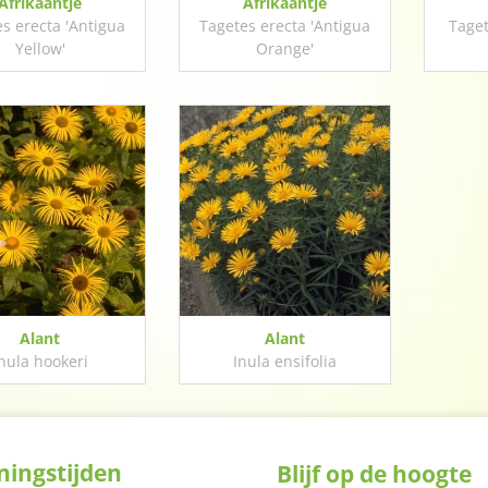
Afrikaantje
Afrikaantje
s erecta 'Antigua
Tagetes erecta 'Antigua
Taget
Yellow'
Orange'
Alant
Alant
nula hookeri
Inula ensifolia
ingstijden
Blijf op de hoogte