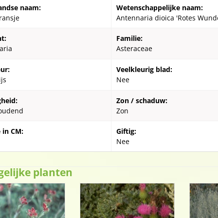
andse naam:
Wetenschappelijke naam:
ransje
Antennaria dioica 'Rotes Wund
t:
Familie:
aria
Asteraceae
ur:
Veelkleurig blad:
ijs
Nee
gheid:
Zon / schaduw:
oudend
Zon
 in CM:
Giftig:
Nee
gelijke planten