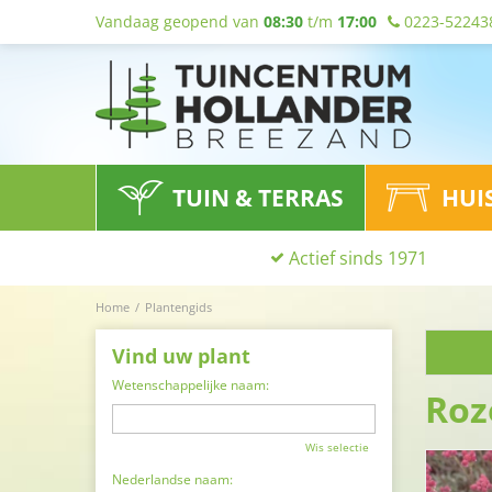
Vandaag geopend van
08:30
t/m
17:00
0223-52243
TUIN & TERRAS
HUI
Actief sinds 1971
Home
Plantengids
Vind uw plant
Wetenschappelijke naam:
Roz
Wis selectie
Nederlandse naam: