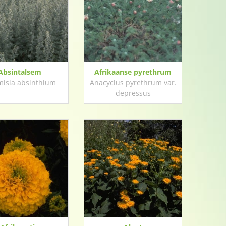
Absintalsem
Afrikaanse pyrethrum
misia absinthium
Anacyclus pyrethrum var.
depressus