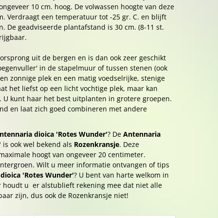
n ongeveer 10 cm. hoog. De volwassen hoogte van deze
m. Verdraagt een temperatuur tot -25 gr. C. en blijft
. De geadviseerde plantafstand is 30 cm. (8-11 st.
rijgbaar.
orsprong uit de bergen en is dan ook zeer geschikt
voegenvuller' in de stapelmuur of tussen stenen (ook
een zonnige plek en een matig voedselrijke, stenige
t het liefst op een licht vochtige plek, maar kan
. U kunt haar het best uitplanten in grotere groepen.
d en laat zich goed combineren met andere
ntennaria dioica 'Rotes Wunder'
? De
Antennaria
'
is ook wel bekend als
Rozenkransje
. Deze
 maximale hoogt van ongeveer 20 centimeter.
intergroen. Wilt u meer informatie ontvangen of tips
dioica 'Rotes Wunder'
? U bent van harte welkom in
houdt u er alstublieft rekening mee dat niet alle
baar zijn, dus ook de Rozenkransje niet!