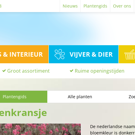
8
Nieuws
Plantengids
Over ons
S & INTERIEUR
VIJVER & DIER
Groot assortiment
Ruime openingstijden
Plantengids
Alle planten
Zoe
enkransje
De nederlandse naam
bloemkleur is donkerro