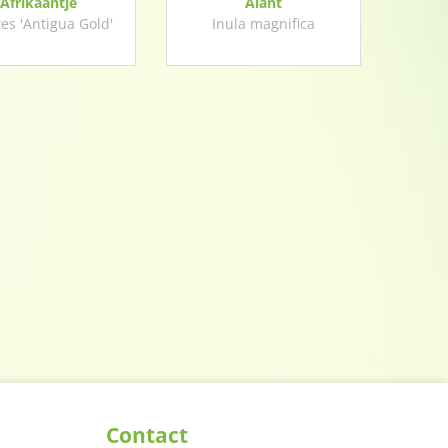
Afrikaantje
Alant
es 'Antigua Gold'
Inula magnifica
Contact