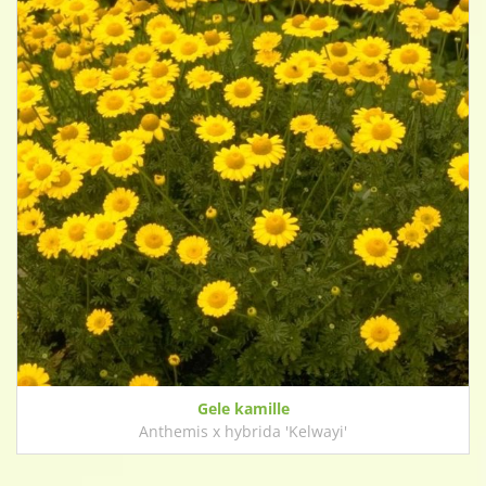
Gele kamille
Anthemis x hybrida 'Kelwayi'