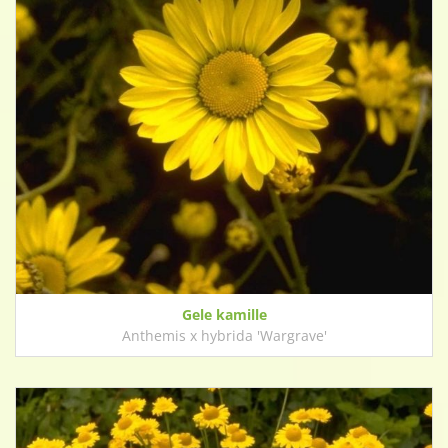
Gele kamille
Anthemis x hybrida 'Wargrave'