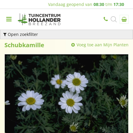
Vandaag geopend van
08:30
t/m
17:30
Open zoekfilter
Schubkamille
Voeg toe aan Mijn Planten