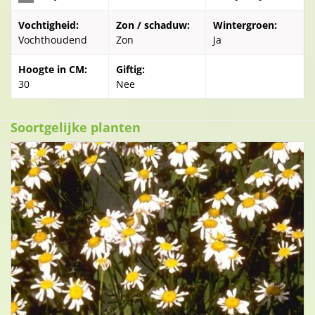
Vochtigheid:
Zon / schaduw:
Wintergroen:
Vochthoudend
Zon
Ja
Hoogte in CM:
Giftig:
30
Nee
Soortgelijke planten