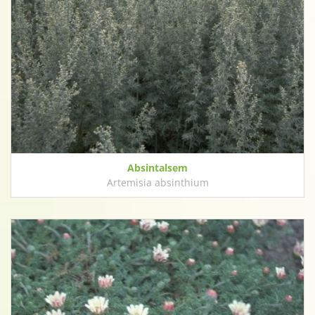
Absintalsem
Artemisia absinthium