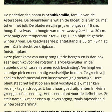
De nederlandse naam is
Schubkamille
, familie van de
Asteraceae. De bloemkleur is wit en de bloeitijd is van ca. mei
tot en met juli. De bladeren zijn grijs en ongeveer 15 cm.
hoog. De volwassen hoogte van deze
vaste plant
is ca. 30 cm.
Verdraagt een temperatuur tot -10 gr. C. en blijft de gehele
winter groen. De geadviseerde plantafstand is 30 cm. (8-11 st.
per m2.) Is slecht verkrijgbaar.
Rotstuinplant.
Deze plant komt van oorsprong uit de bergen en is dan ook
zeer geschikt voor de rotstuin als 'voegenvuller' in de
stapelmuur of tussen stenen (ook bestrating). Verlangt een
zonnige plek en een matig voedselrijke bodem. Ze groeit vrij
snel en heeft meestal een kussenvormige groeiwijze. Deze
plant staat het liefst op een licht vochtige plek, maar kan
redelijk tegen droogte. U kunt haar goed uitplanten In kleine
groepjes of als eenling. Het is een plant voor de liefhebber. Ze
stelt namelijk meer eisen qua verzorging, zoals bijvoorbeeld
winterbescherming.
Bent u op zoek naar
Anthemis punctata subsp. cupaniana
?