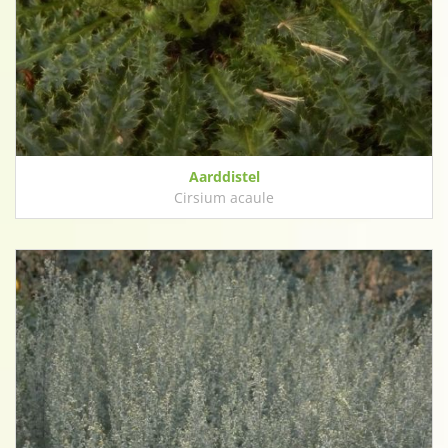
Aarddistel
Cirsium acaule