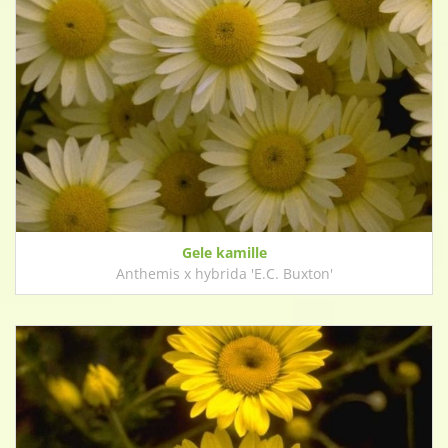
Gele kamille
Anthemis x hybrida 'E.C. Buxton'