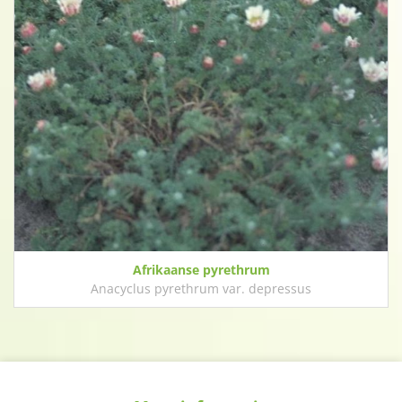
Afrikaanse pyrethrum
Anacyclus pyrethrum var. depressus