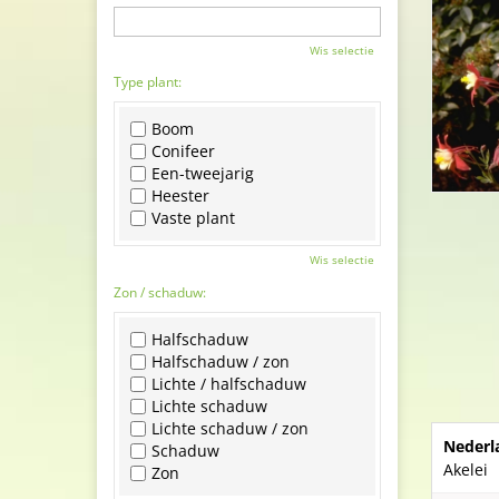
Wis selectie
Type plant:
Boom
Conifeer
Een-tweejarig
Heester
Vaste plant
Wis selectie
Zon / schaduw:
Halfschaduw
Halfschaduw / zon
Lichte / halfschaduw
Lichte schaduw
Lichte schaduw / zon
Nederl
Schaduw
Akelei
Zon