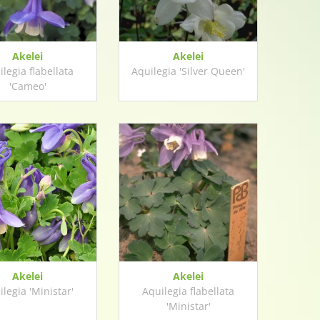
Akelei
Akelei
legia flabellata
Aquilegia 'Silver Queen'
'Cameo'
Akelei
Akelei
legia 'Ministar'
Aquilegia flabellata
'Ministar'