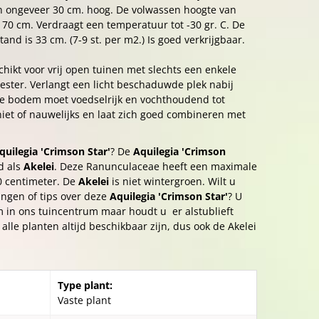
n ongeveer 30 cm. hoog. De volwassen hoogte van
. 70 cm. Verdraagt een temperatuur tot -30 gr. C. De
and is 33 cm. (7-9 st. per m2.) Is goed verkrijgbaar.
chikt voor vrij open tuinen met slechts een enkele
ster. Verlangt een licht beschaduwde plek nabij
e bodem moet voedselrijk en vochthoudend tot
niet of nauwelijks en laat zich goed combineren met
quilegia 'Crimson Star'
? De
Aquilegia 'Crimson
d als
Akelei
. Deze Ranunculaceae heeft een maximale
0 centimeter. De
Akelei
is niet wintergroen. Wilt u
ngen of tips over deze
Aquilegia 'Crimson Star'
? U
 in ons tuincentrum maar houdt u er alstublieft
alle planten altijd beschikbaar zijn, dus ook de Akelei
Type plant:
Vaste plant