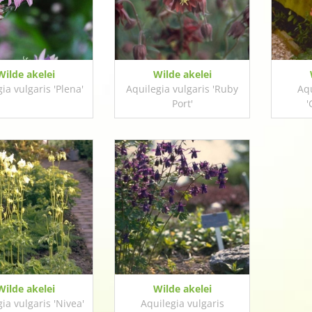
Wilde akelei
Wilde akelei
ia vulgaris 'Plena'
Aquilegia vulgaris 'Ruby
Aqu
Port'
'
Wilde akelei
Wilde akelei
ia vulgaris 'Nivea'
Aquilegia vulgaris