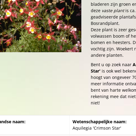
bladeren zijn groen e
deze
vaste plant
is ca
geadviseerde plantafst
Bosrandplant.
Deze plant is zeer ges
volwassen boom of hee
bomen en heesters. D
vochtig zijn. Woekert 
andere planten.
Bent u op zoek naar
A
Star'
is ook wel beken
hoogt van ongeveer 7
meer informatie ontva
bent van harte welkom
rekening mee dat niet 
niet!
andse naam:
Wetenschappelijke naam:
Aquilegia 'Crimson Star'