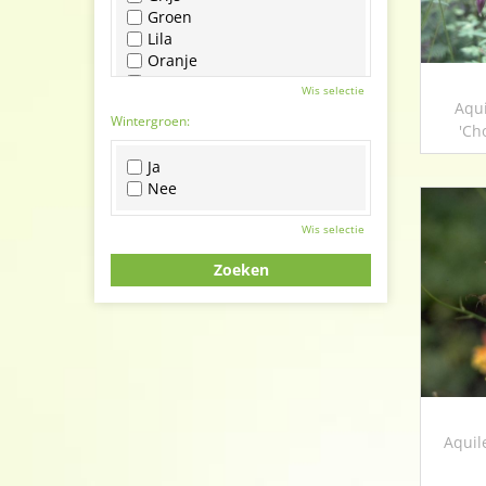
Groen
Lila
Oranje
Paars
Wis selectie
Rood
Aqui
Wintergroen:
Roze
'Ch
Wit
Ja
Zwart
Nee
Wis selectie
Aquil