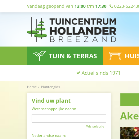
Vandaag geopend van
13:00
t/m
17:30
0223-52243
TUIN & TERRAS
HUI
Actief sinds 1971
Home
Plantengids
Vind uw plant
Wetenschappelijke naam:
Ake
Wis selectie
Nederlandse naam: