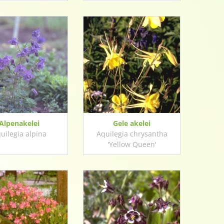
Alpenakelei
Gele akelei
uilegia alpina
Aquilegia chrysantha
'Yellow Queen'