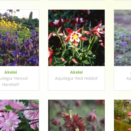
Akelei
Akelei
ilegia 'Hensol
Aquilegia 'Red Hobbit'
Aq
Harebell'