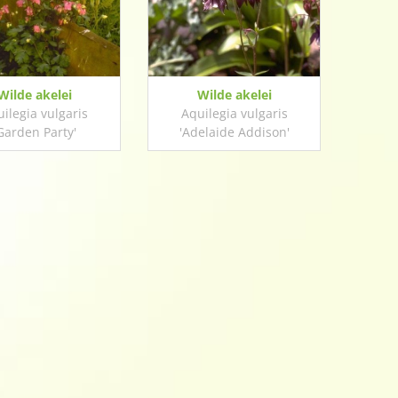
Wilde akelei
Wilde akelei
ilegia vulgaris
Aquilegia vulgaris
Garden Party'
'Adelaide Addison'