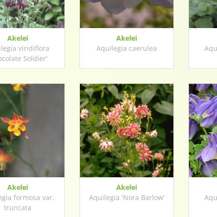
Akelei
Akelei
legia viridiflora
Aquilegia caerulea
Aqui
ocolate Soldier'
Akelei
Akelei
egia formosa var.
Aquilegia 'Nora Barlow'
Aqui
truncata