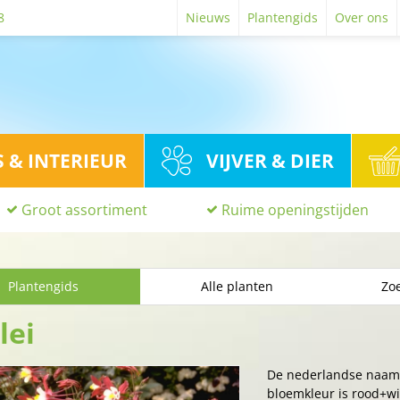
8
Nieuws
Plantengids
Over ons
S & INTERIEUR
VIJVER & DIER
Groot assortiment
Ruime openingstijden
Plantengids
Alle planten
Zoe
lei
De nederlandse naam
bloemkleur is rood+wit