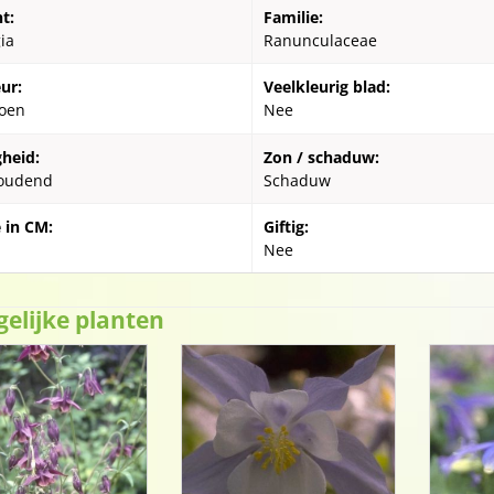
t:
Familie:
ia
Ranunculaceae
ur:
Veelkleurig blad:
oen
Nee
gheid:
Zon / schaduw:
oudend
Schaduw
 in CM:
Giftig:
Nee
gelijke planten