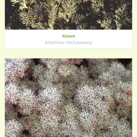
Alsem
Artemisia michauxiana