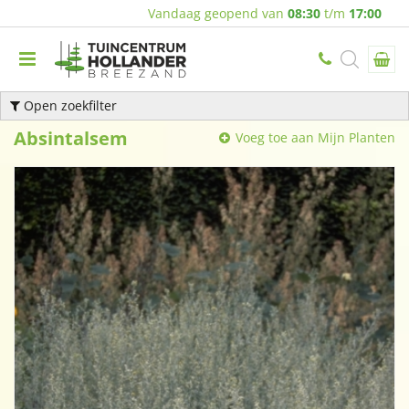
Vandaag geopend van
08:30
t/m
17:00
Open zoekfilter
Absintalsem
Voeg toe aan Mijn Planten