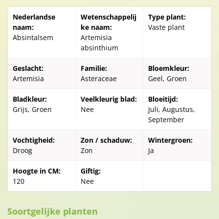
Nederlandse
Wetenschappelij
Type plant:
naam:
ke naam:
Vaste plant
Absintalsem
Artemisia
absinthium
Geslacht:
Familie:
Bloemkleur:
Artemisia
Asteraceae
Geel, Groen
Bladkleur:
Veelkleurig blad:
Bloeitijd:
Grijs, Groen
Nee
Juli, Augustus,
September
Vochtigheid:
Zon / schaduw:
Wintergroen:
Droog
Zon
Ja
Hoogte in CM:
Giftig:
120
Nee
Soortgelijke planten