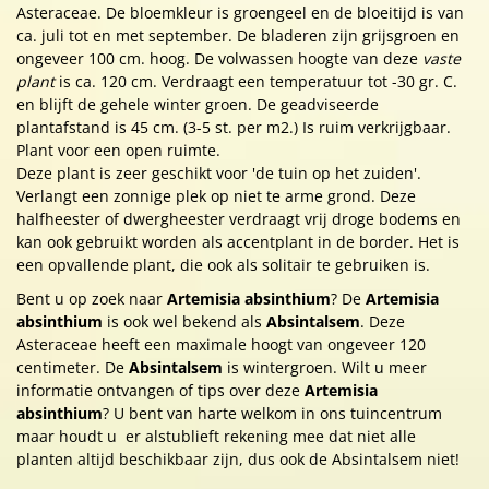
Asteraceae. De bloemkleur is groengeel en de bloeitijd is van
ca. juli tot en met september. De bladeren zijn grijsgroen en
ongeveer 100 cm. hoog. De volwassen hoogte van deze
vaste
plant
is ca. 120 cm. Verdraagt een temperatuur tot -30 gr. C.
en blijft de gehele winter groen. De geadviseerde
plantafstand is 45 cm. (3-5 st. per m2.) Is ruim verkrijgbaar.
Plant voor een open ruimte.
Deze plant is zeer geschikt voor 'de tuin op het zuiden'.
Verlangt een zonnige plek op niet te arme grond. Deze
halfheester of dwergheester verdraagt vrij droge bodems en
kan ook gebruikt worden als accentplant in de border. Het is
een opvallende plant, die ook als solitair te gebruiken is.
Bent u op zoek naar
Artemisia absinthium
? De
Artemisia
absinthium
is ook wel bekend als
Absintalsem
. Deze
Asteraceae heeft een maximale hoogt van ongeveer 120
centimeter. De
Absintalsem
is wintergroen. Wilt u meer
informatie ontvangen of tips over deze
Artemisia
absinthium
? U bent van harte welkom in ons tuincentrum
maar houdt u er alstublieft rekening mee dat niet alle
planten altijd beschikbaar zijn, dus ook de Absintalsem niet!