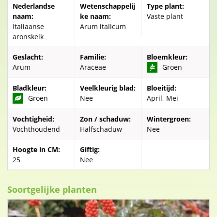
Nederlandse
Wetenschappelij
Type plant:
naam:
ke naam:
Vaste plant
Italiaanse
Arum italicum
aronskelk
Geslacht:
Familie:
Bloemkleur:
Arum
Araceae
Groen
Bladkleur:
Veelkleurig blad:
Bloeitijd:
Groen
Nee
April, Mei
Vochtigheid:
Zon / schaduw:
Wintergroen:
Vochthoudend
Halfschaduw
Nee
Hoogte in CM:
Giftig:
25
Nee
Soortgelijke planten