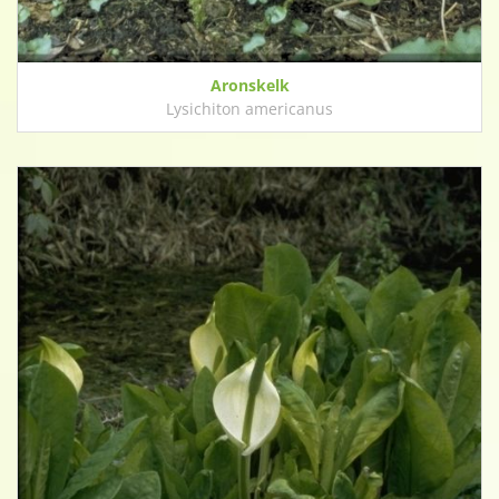
Aronskelk
Lysichiton americanus