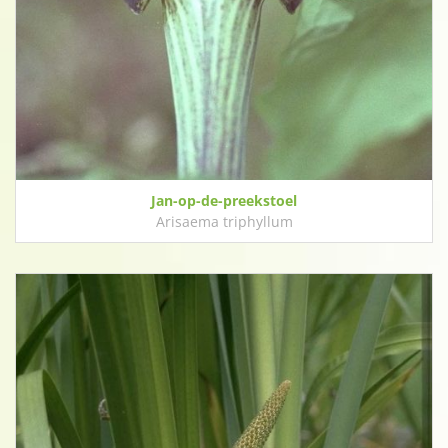
Jan-op-de-preekstoel
Arisaema triphyllum