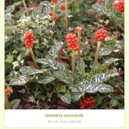
Gevlekte aronskelk
Arum maculatum