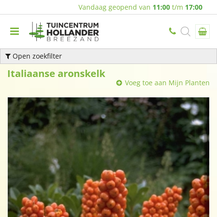
Vandaag geopend van
11:00
t/m
17:00
Open zoekfilter
Italiaanse aronskelk
Voeg toe aan Mijn Planten