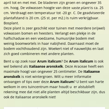
april tot en met mei. De bladeren zijn groen en ongeveer 35
cm. hoog. De volwassen hoogte van deze
vaste plant
is ca. 25
cm. Verdraagt een temperatuur tot -20 gr. C. De geadviseerde
plantafstand is 20 cm. (25 st. per m2.) Is ruim verkrijgbaar.
Bosplant.
Deze plant is zeer geschikt voor tuinen met meerdere (vrijwel)
volwassen bomen en heesters. Verlangt een plekje in de
halfschaduw en een voedzame, humusrijke bodem met
weinig boomwortels in haar nabijheid. Daarnaast moet de
bodem vochthoudend zijn. Woekert niet of nauwelijks en laat
zich goed combineren met andere planten.
Bent u op zoek naar
Arum italicum
? De
Arum italicum
is ook
wel bekend als
Italiaanse aronskelk
. Deze Araceae heeft een
maximale hoogt van ongeveer 25 centimeter. De
Italiaanse
aronskelk
is niet wintergroen. Wilt u meer informatie
ontvangen of tips over deze
Arum italicum
? U bent van harte
welkom in ons tuincentrum maar houdt u er alstublieft
rekening mee dat niet alle planten altijd beschikbaar zijn, dus
ook de Italiaanse aronskelk niet!