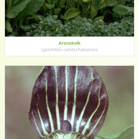
Aronskelk
Lysichiton camtschatcensis