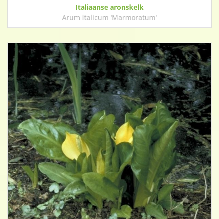
Italiaanse aronskelk
Arum italicum 'Marmoratum'