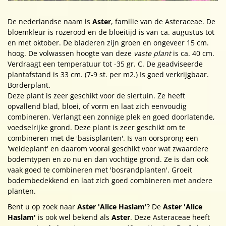
De nederlandse naam is
Aster
, familie van de Asteraceae. De
bloemkleur is rozerood en de bloeitijd is van ca. augustus tot
en met oktober. De bladeren zijn groen en ongeveer 15 cm.
hoog. De volwassen hoogte van deze
vaste plant
is ca. 40 cm.
Verdraagt een temperatuur tot -35 gr. C. De geadviseerde
plantafstand is 33 cm. (7-9 st. per m2.) Is goed verkrijgbaar.
Borderplant.
Deze plant is zeer geschikt voor de siertuin. Ze heeft
opvallend blad, bloei, of vorm en laat zich eenvoudig
combineren. Verlangt een zonnige plek en goed doorlatende,
voedselrijke grond. Deze plant is zeer geschikt om te
combineren met de 'basisplanten'. Is van oorsprong een
'weideplant' en daarom vooral geschikt voor wat zwaardere
bodemtypen en zo nu en dan vochtige grond. Ze is dan ook
vaak goed te combineren met 'bosrandplanten'. Groeit
bodembedekkend en laat zich goed combineren met andere
planten.
Bent u op zoek naar
Aster 'Alice Haslam'
? De
Aster 'Alice
Haslam'
is ook wel bekend als
Aster
. Deze Asteraceae heeft