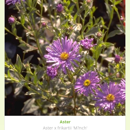
Aster
Aster x frikartii 'M?nch'