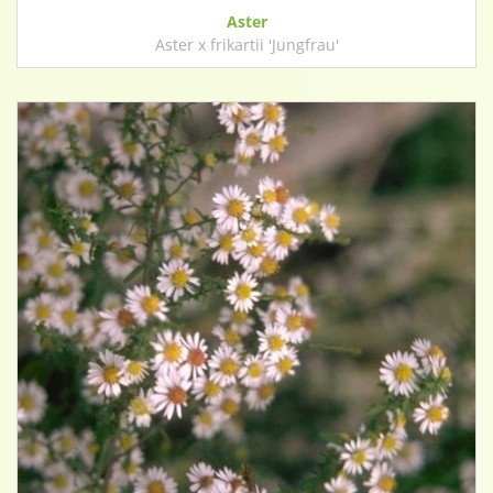
Aster
Aster x frikartii 'Jungfrau'