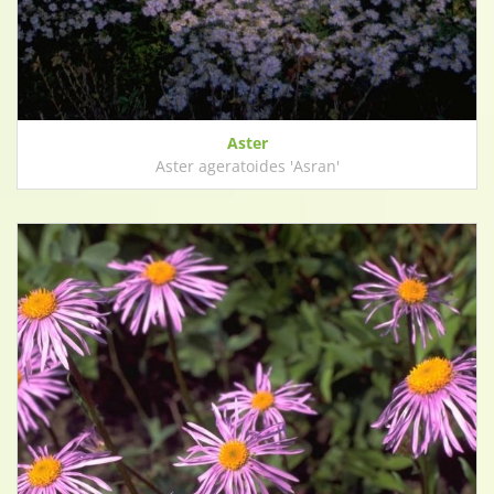
Aster
Aster ageratoides 'Asran'