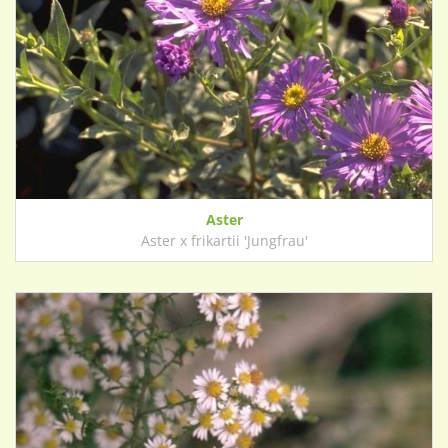
Aster
Aster x frikartii 'Jungfrau'