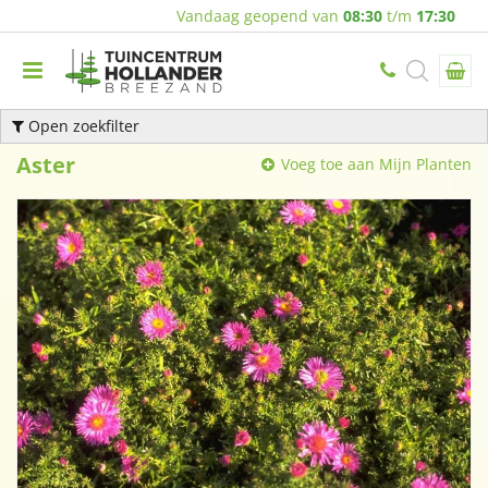
Vandaag geopend van
08:30
t/m
17:30
Open zoekfilter
Aster
Voeg toe aan Mijn Planten