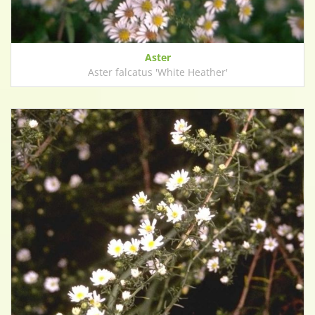
Aster
Aster falcatus 'White Heather'