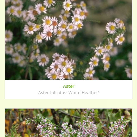
Aster
Aster falcatus 'White Heather'