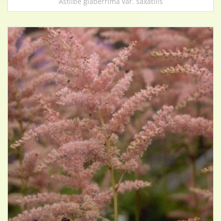
Astilbe glaberrima var. saxatilis