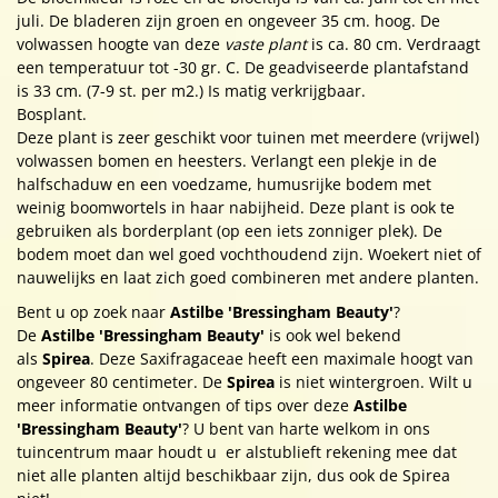
juli. De bladeren zijn groen en ongeveer 35 cm. hoog. De
volwassen hoogte van deze
vaste plant
is ca. 80 cm. Verdraagt
een temperatuur tot -30 gr. C. De geadviseerde plantafstand
is 33 cm. (7-9 st. per m2.) Is matig verkrijgbaar.
Bosplant.
Deze plant is zeer geschikt voor tuinen met meerdere (vrijwel)
volwassen bomen en heesters. Verlangt een plekje in de
halfschaduw en een voedzame, humusrijke bodem met
weinig boomwortels in haar nabijheid. Deze plant is ook te
gebruiken als borderplant (op een iets zonniger plek). De
bodem moet dan wel goed vochthoudend zijn. Woekert niet of
nauwelijks en laat zich goed combineren met andere planten.
Bent u op zoek naar
Astilbe 'Bressingham Beauty'
?
De
Astilbe 'Bressingham Beauty'
is ook wel bekend
als
Spirea
. Deze Saxifragaceae heeft een maximale hoogt van
ongeveer 80 centimeter. De
Spirea
is niet wintergroen. Wilt u
meer informatie ontvangen of tips over deze
Astilbe
'Bressingham Beauty'
? U bent van harte welkom in ons
tuincentrum maar houdt u er alstublieft rekening mee dat
niet alle planten altijd beschikbaar zijn, dus ook de Spirea