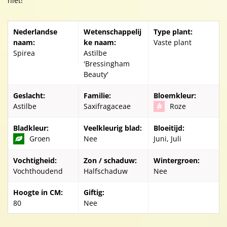
niet!
Nederlandse
Wetenschappelij
Type plant:
naam:
ke naam:
Vaste plant
Spirea
Astilbe
'Bressingham
Beauty'
Geslacht:
Familie:
Bloemkleur:
Astilbe
Saxifragaceae
Roze
Bladkleur:
Veelkleurig blad:
Bloeitijd:
Groen
Nee
Juni, Juli
Vochtigheid:
Zon / schaduw:
Wintergroen:
Vochthoudend
Halfschaduw
Nee
Hoogte in CM:
Giftig:
80
Nee