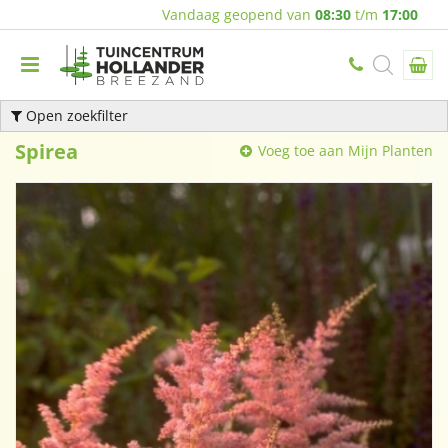
Vandaag geopend van
08:30
t/m
17:00
Open zoekfilter
Spirea
Voeg toe aan Mijn Planten