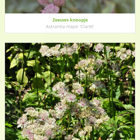
Zeeuws knoopje
Astrantia major 'Claret'