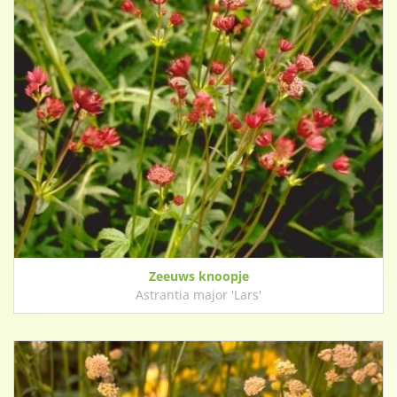
Zeeuws knoopje
Astrantia major 'Lars'