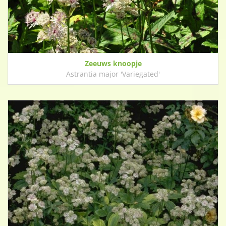
Zeeuws knoopje
Astrantia major 'Variegated'