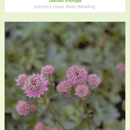
Zeeuws knoopje
Astrantia major 'Ruby Wedding'