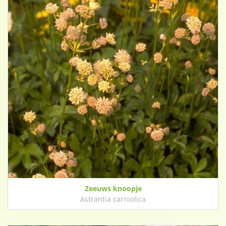
Zeeuws knoopje
Astrantia carniolica