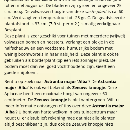
tot en met augustus. De bladeren zijn groen en ongeveer 25
cm. hoog. De volwassen hoogte van deze
vaste plant
is ca. 60
cm. Verdraagt een temperatuur tot -25 gr. C. De geadviseerde
plantafstand is 33 cm. (7-9 st. per m2.) Is matig verkrijgbaar.
Bosplant.
Deze plant is zeer geschikt voor tuinen met meerdere (vrijwel)
volwassen bomen en heesters. Verlangt een plekje in de
halfschaduw en een voedzame, humusrijke bodem met
weinig boomwortels in haar nabijheid. Deze plant is ook te
gebruiken als borderplant (op een iets zonniger plek). De
bodem moet dan wel goed vochthoudend zijn. Geeft een
goede snijbloem.
Bent u op zoek naar
Astrantia major 'Alba'
? De
Astrantia
major 'Alba'
is ook wel bekend als
Zeeuws knoopje
. Deze
Apiaceae heeft een maximale hoogt van ongeveer 60
centimeter. De
Zeeuws knoopje
is niet wintergroen. Wilt u
meer informatie ontvangen of tips over deze
Astrantia major
'Alba'
? U bent van harte welkom in ons tuincentrum maar
houdt u er alstublieft rekening mee dat niet alle planten
altijd beschikbaar zijn, dus ook de Zeeuws knoopje niet!