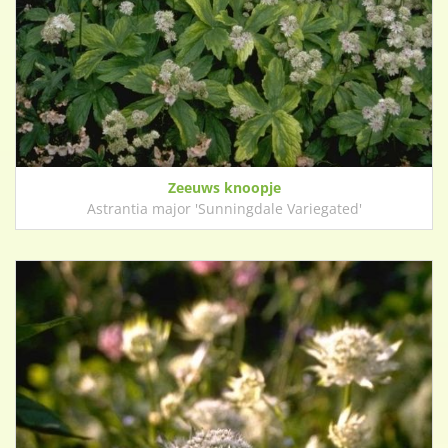
Zeeuws knoopje
Astrantia major 'Sunningdale Variegated'