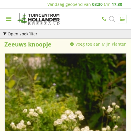
Vandaag geopend van
08:30
t/m
17:30
Open zoekfilter
Zeeuws knoopje
Voeg toe aan Mijn Planten