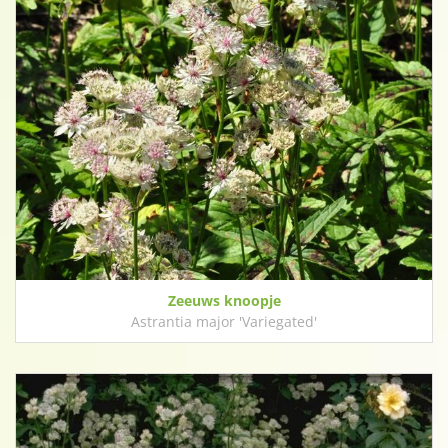
Zeeuws knoopje
Astrantia major 'Variegated'