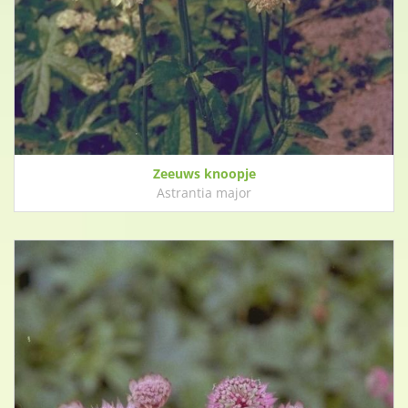
Zeeuws knoopje
Astrantia major