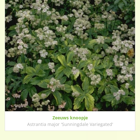
Zeeuws knoopje
Astrantia major 'Sunningdale Variegated'