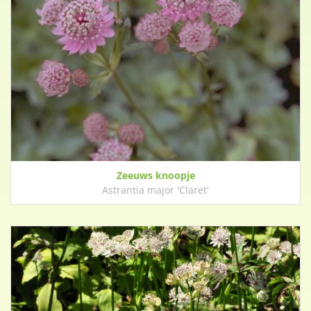
Zeeuws knoopje
Astrantia major 'Claret'