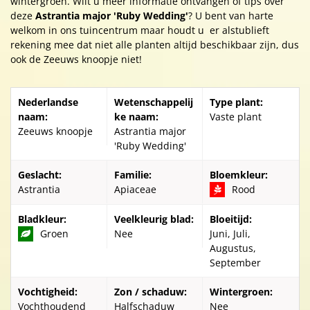
wintergroen. Wilt u meer informatie ontvangen of tips over
deze
Astrantia major 'Ruby Wedding'
? U bent van harte
welkom in ons tuincentrum maar houdt u er alstublieft
rekening mee dat niet alle planten altijd beschikbaar zijn, dus
ook de Zeeuws knoopje niet!
Nederlandse
Wetenschappelij
Type plant:
naam:
ke naam:
Vaste plant
Zeeuws knoopje
Astrantia major
'Ruby Wedding'
Geslacht:
Familie:
Bloemkleur:
Astrantia
Apiaceae
Rood
Bladkleur:
Veelkleurig blad:
Bloeitijd:
Groen
Nee
Juni, Juli,
Augustus,
September
Vochtigheid:
Zon / schaduw:
Wintergroen:
Vochthoudend
Halfschaduw
Nee