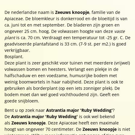
De nederlandse naam is
Zeeuws knoopje
, familie van de
Apiaceae. De bloemkleur is donkerrood en de bloeitijd is van
ca. juni tot en met september. De bladeren zijn groen en
ongeveer 25 cm. hoog. De volwassen hoogte van deze
vaste
plant
is ca. 70 cm. Verdraagt een temperatuur tot -25 gr. C. De
geadviseerde plantafstand is 33 cm. (7-9 st. per m2.) Is goed
verkrijgbaar.
Bosplant.
Deze plant is zeer geschikt voor tuinen met meerdere (vrijwel)
volwassen bomen en heesters. Verlangt een plekje in de
halfschaduw en een voedzame, humusrijke bodem met
weinig boomwortels in haar nabijheid. Deze plant is ook te
gebruiken als borderplant (op een iets zonniger plek). De
bodem moet dan wel goed vochthoudend zijn. Geeft een
goede snijbloem.
Bent u op zoek naar
Astrantia major 'Ruby Wedding'
?
De
Astrantia major 'Ruby Wedding'
is ook wel bekend
als
Zeeuws knoopje
. Deze Apiaceae heeft een maximale
hoogt van ongeveer 70 centimeter. De
Zeeuws knoopje
is niet