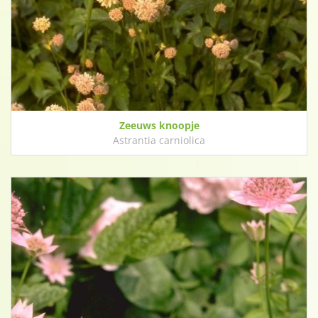
Zeeuws knoopje
Astrantia carniolica