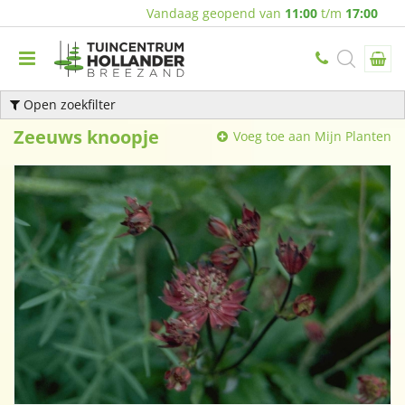
Vandaag geopend van
11:00
t/m
17:00
Open zoekfilter
Zeeuws knoopje
Voeg toe aan Mijn Planten