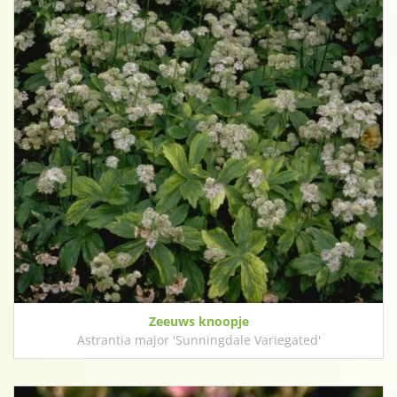
Zeeuws knoopje
Astrantia major 'Sunningdale Variegated'