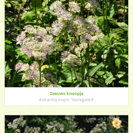
Zeeuws knoopje
Astrantia major 'Variegated'