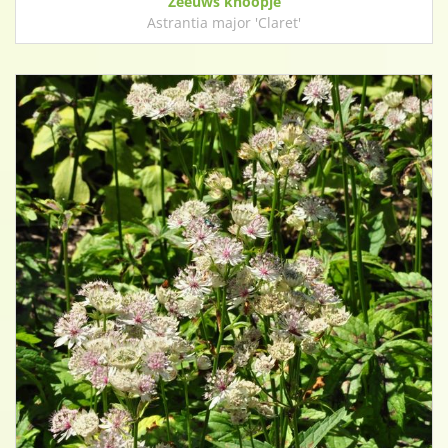
Zeeuws knoopje
Astrantia major 'Claret'