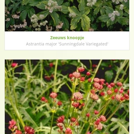
Zeeuws knoopje
Astrantia major 'Sunningdale Variegated'