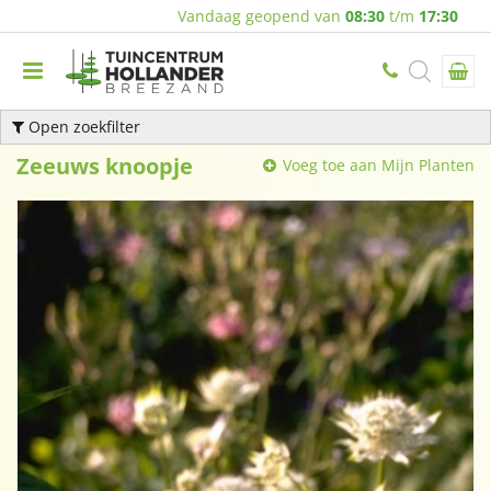
Vandaag geopend van
08:30
t/m
17:30
Open zoekfilter
Zeeuws knoopje
Voeg toe aan Mijn Planten