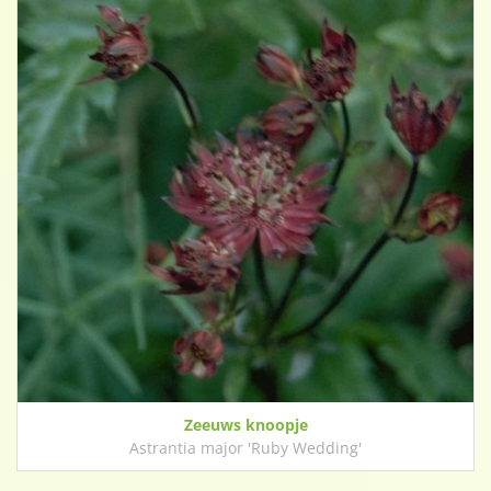
Zeeuws knoopje
Astrantia major 'Ruby Wedding'