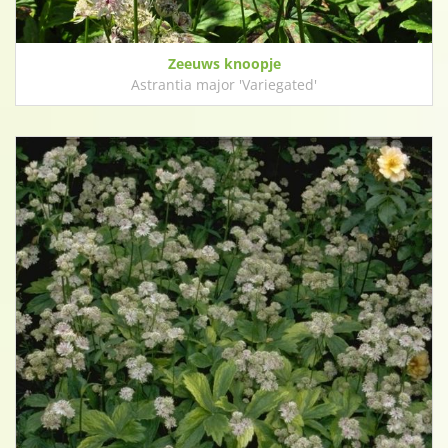
Zeeuws knoopje
Astrantia major 'Variegated'