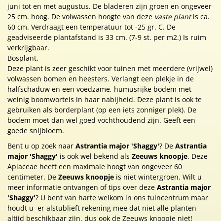
juni tot en met augustus. De bladeren zijn groen en ongeveer
25 cm. hoog. De volwassen hoogte van deze
vaste plant
is ca.
60 cm. Verdraagt een temperatuur tot -25 gr. C. De
geadviseerde plantafstand is 33 cm. (7-9 st. per m2.) Is ruim
verkrijgbaar.
Bosplant.
Deze plant is zeer geschikt voor tuinen met meerdere (vrijwel)
volwassen bomen en heesters. Verlangt een plekje in de
halfschaduw en een voedzame, humusrijke bodem met
weinig boomwortels in haar nabijheid. Deze plant is ook te
gebruiken als borderplant (op een iets zonniger plek). De
bodem moet dan wel goed vochthoudend zijn. Geeft een
goede snijbloem.
Bent u op zoek naar
Astrantia major 'Shaggy'
? De
Astrantia
major 'Shaggy'
is ook wel bekend als
Zeeuws knoopje
. Deze
Apiaceae heeft een maximale hoogt van ongeveer 60
centimeter. De
Zeeuws knoopje
is niet wintergroen. Wilt u
meer informatie ontvangen of tips over deze
Astrantia major
'Shaggy'
? U bent van harte welkom in ons tuincentrum maar
houdt u er alstublieft rekening mee dat niet alle planten
altijd beschikbaar zijn, dus ook de Zeeuws knoopje niet!