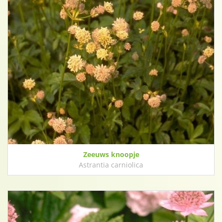
Zeeuws knoopje
Astrantia carniolica