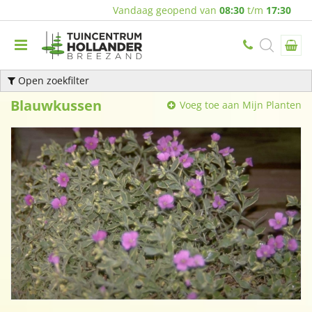
Vandaag geopend van
08:30
t/m
17:30
Open zoekfilter
Blauwkussen
Voeg toe aan Mijn Planten