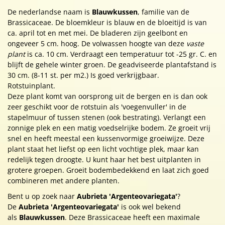
De nederlandse naam is
Blauwkussen
, familie van de
Brassicaceae. De bloemkleur is blauw en de bloeitijd is van
ca. april tot en met mei. De bladeren zijn geelbont en
ongeveer 5 cm. hoog. De volwassen hoogte van deze
vaste
plant
is ca. 10 cm. Verdraagt een temperatuur tot -25 gr. C. en
blijft de gehele winter groen. De geadviseerde plantafstand is
30 cm. (8-11 st. per m2.) Is goed verkrijgbaar.
Rotstuinplant.
Deze plant komt van oorsprong uit de bergen en is dan ook
zeer geschikt voor de rotstuin als 'voegenvuller' in de
stapelmuur of tussen stenen (ook bestrating). Verlangt een
zonnige plek en een matig voedselrijke bodem. Ze groeit vrij
snel en heeft meestal een kussenvormige groeiwijze. Deze
plant staat het liefst op een licht vochtige plek, maar kan
redelijk tegen droogte. U kunt haar het best uitplanten in
grotere groepen. Groeit bodembedekkend en laat zich goed
combineren met andere planten.
Bent u op zoek naar
Aubrieta 'Argenteovariegata'
?
De
Aubrieta 'Argenteovariegata'
is ook wel bekend
als
Blauwkussen
. Deze Brassicaceae heeft een maximale