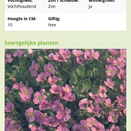
Vochtigheid:
Zon / schaduw:
Wintergroen:
Vochthoudend
Zon
Ja
Hoogte in CM:
Giftig:
10
Nee
Soortgelijke planten