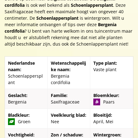
cordifolia
is ook wel bekend als
Schoenlappersplant
. Deze
Saxifragaceae heeft een maximale hoogt van ongeveer 40
centimeter. De
Schoenlappersplant
is wintergroen. Wilt u
meer informatie ontvangen of tips over deze
Bergenia
cordifolia
? U bent van harte welkom in ons tuincentrum maar
houdt u er alstublieft rekening mee dat niet alle planten
altijd beschikbaar zijn, dus ook de Schoenlappersplant niet!
Nederlandse
Wetenschappelij
Type plant:
naam:
ke naam:
Vaste plant
Schoenlapperspl
Bergenia
ant
cordifolia
Geslacht:
Familie:
Bloemkleur:
Bergenia
Saxifragaceae
Paars
Bladkleur:
Veelkleurig blad:
Bloeitijd:
Groen
Nee
April, Mei
Vochtigheid:
Zon / schaduw:
Wintergroen: