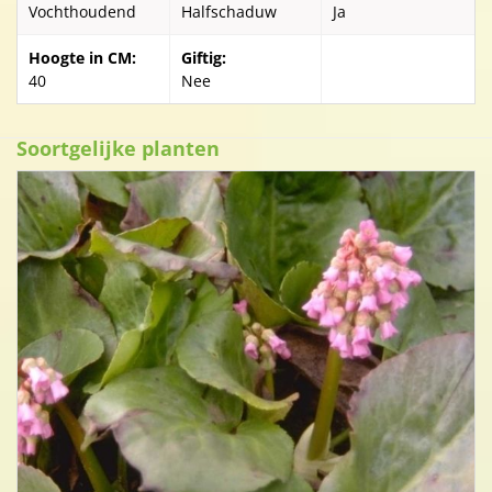
Vochthoudend
Halfschaduw
Ja
Hoogte in CM:
Giftig:
40
Nee
Soortgelijke planten