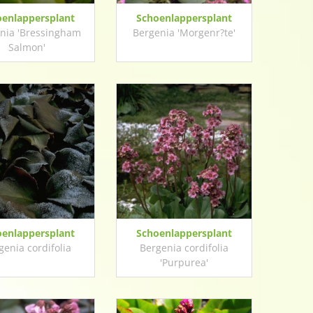
oenlappersplant
Schoenlappersplant
nia 'Bressingham
Bergenia 'Morgenr?te'
Salmon'
oenlappersplant
Schoenlappersplant
genia cordifolia
Bergenia cordifolia
'Purpurea'