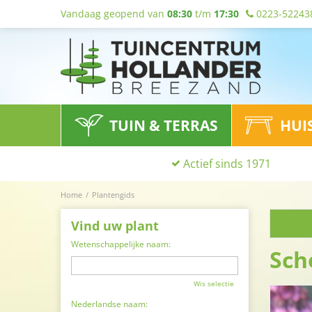
Vandaag geopend van
08:30
t/m
17:30
0223-52243
TUIN & TERRAS
HUI
Actief sinds 1971
Home
Plantengids
Vind uw plant
Wetenschappelijke naam:
Sch
Wis selectie
Nederlandse naam: