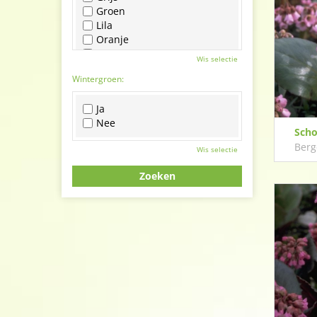
Groen
Lila
Oranje
Paars
Wis selectie
Rood
Wintergroen:
Roze
Wit
Ja
Zwart
Nee
Scho
Berg
Wis selectie