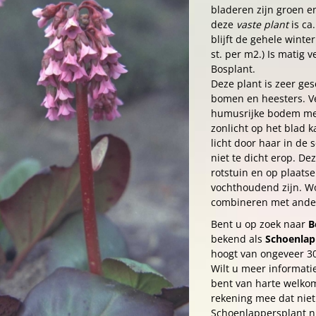
bladeren zijn groen e
deze
vaste plant
is ca
blijft de gehele winte
st. per m2.) Is matig v
Bosplant.
Deze plant is zeer ge
bomen en heesters. Ve
humusrijke bodem met
zonlicht op het blad 
licht door haar in de
niet te dicht erop. De
rotstuin en op plaat
vochthoudend zijn. Wo
combineren met ander
Bent u op zoek naar
B
bekend als
Schoenlap
hoogt van ongeveer 3
Wilt u meer informati
bent van harte welkom
rekening mee dat niet 
Schoenlappersplant ni