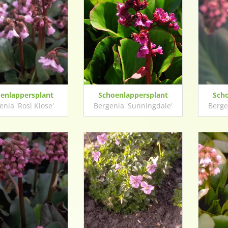
enlappersplant
Schoenlappersplant
Sch
enia 'Rosi Klose'
Bergenia 'Sunningdale'
Berge