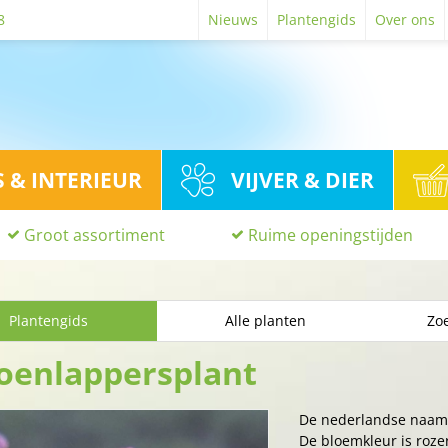
8
Nieuws
Plantengids
Over ons
S & INTERIEUR
VIJVER & DIER
Groot assortiment
Ruime openingstijden
Plantengids
Alle planten
Zoe
oenlappersplant
De nederlandse naam
De bloemkleur is rozer