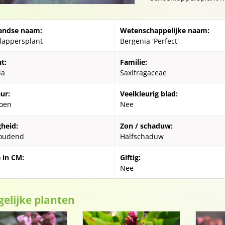
andse naam:
Wetenschappelijke naam:
lappersplant
Bergenia 'Perfect'
t:
Familie:
ia
Saxifragaceae
ur:
Veelkleurig blad:
oen
Nee
gheid:
Zon / schaduw:
oudend
Halfschaduw
 in CM:
Giftig:
Nee
gelijke planten