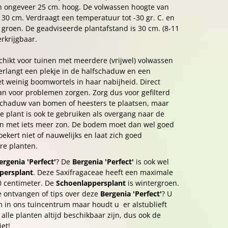
n ongeveer 25 cm. hoog. De volwassen hoogte van
. 30 cm. Verdraagt een temperatuur tot -30 gr. C. en
r groen. De geadviseerde plantafstand is 30 cm. (8-11
erkrijgbaar.
schikt voor tuinen met meerdere (vrijwel) volwassen
rlangt een plekje in de halfschaduw en een
 weinig boomwortels in haar nabijheid. Direct
kan voor problemen zorgen. Zorg dus voor gefilterd
 schaduw van bomen of heesters te plaatsen, maar
ze plant is ook te gebruiken als overgang naar de
sen met iets meer zon. De bodem moet dan wel goed
ekert niet of nauwelijks en laat zich goed
e planten.
ergenia 'Perfect'
? De
Bergenia 'Perfect'
is ook wel
persplant
. Deze Saxifragaceae heeft een maximale
0 centimeter. De
Schoenlappersplant
is wintergroen.
e ontvangen of tips over deze
Bergenia 'Perfect'
? U
 in ons tuincentrum maar houdt u er alstublieft
alle planten altijd beschikbaar zijn, dus ook de
et!