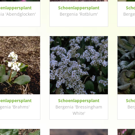
enlappersplant
Schoenlappersplant
Sch
ia 'Abendglocken'
Bergenia 'Rotblum'
Berge
enlappersplant
Schoenlappersplant
Sch
genia 'Brahms'
Bergenia 'Bressingham
Ber
White'