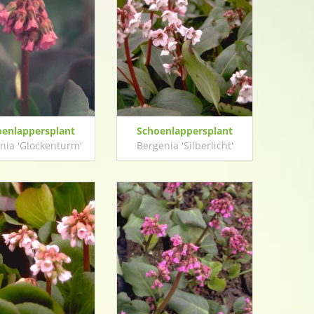
oenlappersplant
Schoenlappersplant
nia 'Glockenturm'
Bergenia 'Silberlicht'