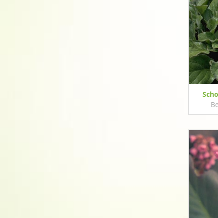
Scho
Be