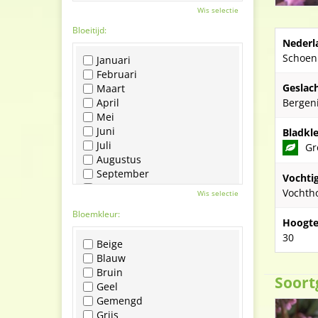
Wis selectie
Bloeitijd:
Nederl
Schoen
Januari
Februari
Geslach
Maart
April
Bergen
Mei
Juni
Bladkle
Juli
Gr
Augustus
September
Vochti
Oktober
Vochth
Wis selectie
November
Bloemkleur:
December
Hoogte
30
Beige
Blauw
Bruin
Soort
Geel
Gemengd
Grijs