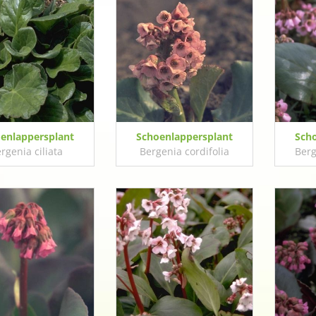
enlappersplant
Schoenlappersplant
Sch
rgenia ciliata
Bergenia cordifolia
Berg