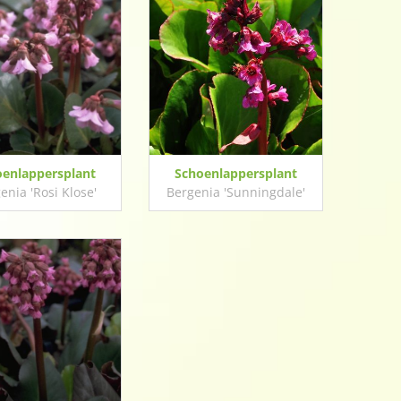
oenlappersplant
Schoenlappersplant
enia 'Rosi Klose'
Bergenia 'Sunningdale'