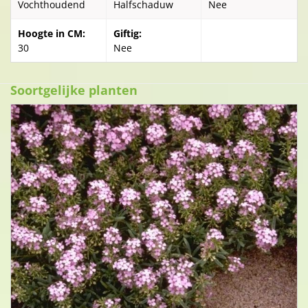
Vochthoudend
Halfschaduw
Nee
Hoogte in CM:
Giftig:
30
Nee
Soortgelijke planten