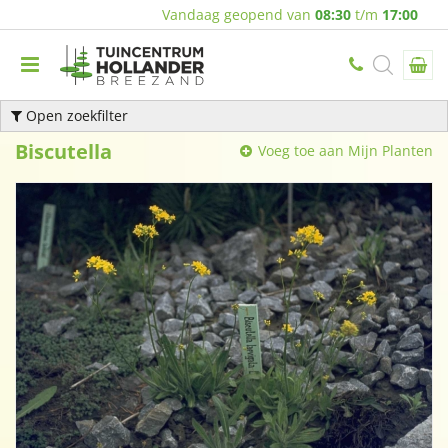
Vandaag geopend van
08:30
t/m
17:00
Open zoekfilter
Biscutella
Voeg toe aan Mijn Planten