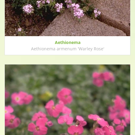
Aethionema
Aethionema armenum 'Warley Rose'