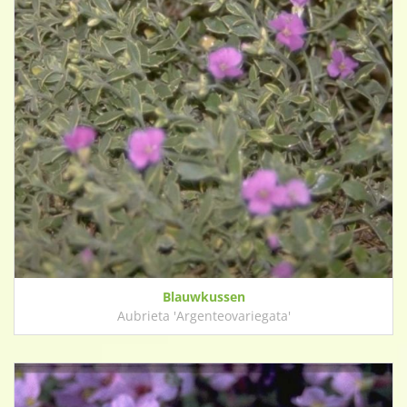
Blauwkussen
Aubrieta 'Argenteovariegata'