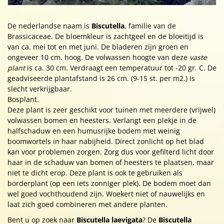
De nederlandse naam is
Biscutella
, familie van de
Brassicaceae. De bloemkleur is zachtgeel en de bloeitijd is
van ca. mei tot en met juni. De bladeren zijn groen en
ongeveer 10 cm. hoog. De volwassen hoogte van deze
vaste
plant
is ca. 30 cm. Verdraagt een temperatuur tot -20 gr. C. De
geadviseerde plantafstand is 26 cm. (9-15 st. per m2.) Is
slecht verkrijgbaar.
Bosplant.
Deze plant is zeer geschikt voor tuinen met meerdere (vrijwel)
volwassen bomen en heesters. Verlangt een plekje in de
halfschaduw en een humusrijke bodem met weinig
boomwortels in haar nabijheid. Direct zonlicht op het blad
kan voor problemen zorgen. Zorg dus voor gefilterd licht door
haar in de schaduw van bomen of heesters te plaatsen, maar
niet te dicht erop. Deze plant is ook te gebruiken als
borderplant (op een iets zonniger plek). De bodem moet dan
wel goed vochthoudend zijn. Woekert niet of nauwelijks en
laat zich goed combineren met andere planten.
Bent u op zoek naar
Biscutella laevigata
? De
Biscutella