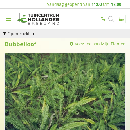
Vandaag geopend van
11:00
t/m
17:00
Open zoekfilter
Dubbelloof
Voeg toe aan Mijn Planten