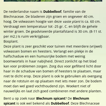
De nederlandse naam is
Dubbelloof
, familie van de
Blechnaceae. De bladeren zijn groen en ongeveer 40 cm.
hoog. De volwassen hoogte van deze
vaste plant
is ca. 60 cm.
Verdraagt een temperatuur tot -25 gr. C. en blijft de gehele
winter groen. De geadviseerde plantafstand is 30 cm. (8-11 st.
per m2.) Is ruim verkrijgbaar.
Bosplant.
Deze plant is zeer geschikt voor tuinen met meerdere (vrijwel)
volwassen bomen en heesters. Verlangt een plekje in de
halfschaduw en een humusrijke bodem met weinig
boomwortels in haar nabijheid. Direct zonlicht op het blad
kan voor problemen zorgen. Zorg dus voor gefilterd licht door
haar in de schaduw van bomen of heesters te plaatsen, maar
niet te dicht erop. Deze plant is ook te gebruiken als overgang
naar de rotstuin en op plaatsen met iets meer zon. De bodem
moet dan wel goed vochthoudend zijn. Woekert niet of
nauwelijks en laat zich goed combineren met andere planten.
Bent u op zoek naar
Blechnum spicant
? De
Blechnum
spicant
is ook wel bekend als
Dubbelloof
. Deze Blechnaceae