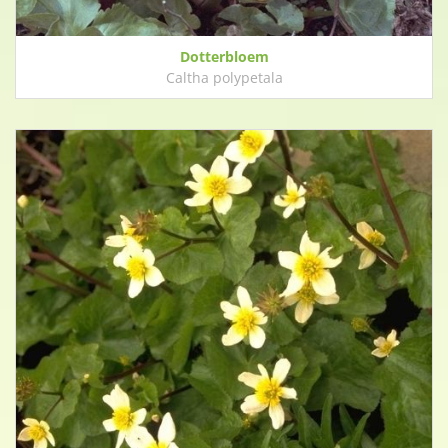
Dotterbloem
Caltha polypetala