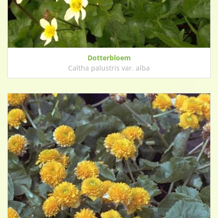
Dotterbloem
Caltha palustris var. alba