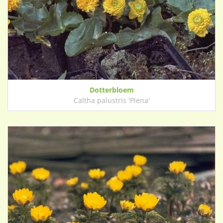
Dotterbloem
Caltha palustris 'Plena'