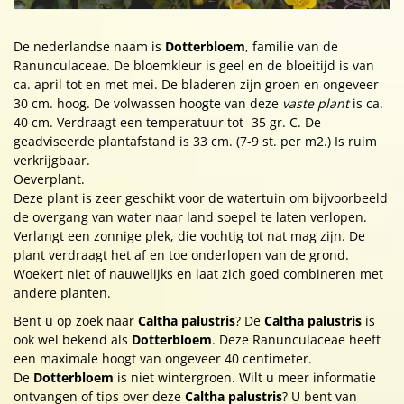
De nederlandse naam is
Dotterbloem
, familie van de
Ranunculaceae. De bloemkleur is geel en de bloeitijd is van
ca. april tot en met mei. De bladeren zijn groen en ongeveer
30 cm. hoog. De volwassen hoogte van deze
vaste plant
is ca.
40 cm. Verdraagt een temperatuur tot -35 gr. C. De
geadviseerde plantafstand is 33 cm. (7-9 st. per m2.) Is ruim
verkrijgbaar.
Oeverplant.
Deze plant is zeer geschikt voor de watertuin om bijvoorbeeld
de overgang van water naar land soepel te laten verlopen.
Verlangt een zonnige plek, die vochtig tot nat mag zijn. De
plant verdraagt het af en toe onderlopen van de grond.
Woekert niet of nauwelijks en laat zich goed combineren met
andere planten.
Bent u op zoek naar
Caltha palustris
? De
Caltha palustris
is
ook wel bekend als
Dotterbloem
. Deze Ranunculaceae heeft
een maximale hoogt van ongeveer 40 centimeter.
De
Dotterbloem
is niet wintergroen. Wilt u meer informatie
ontvangen of tips over deze
Caltha palustris
? U bent van