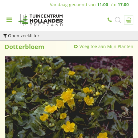
Vandaag geopend van
11:00
t/m
17:00
Open zoekfilter
Dotterbloem
Voeg toe aan Mijn Planten