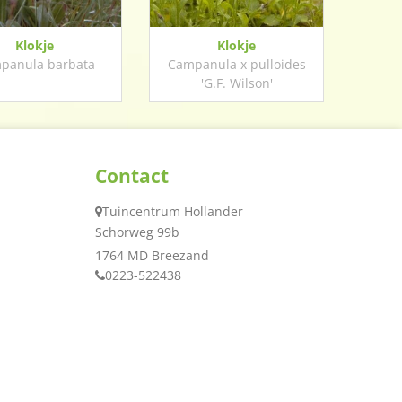
Klokje
Klokje
panula barbata
Campanula x pulloides
'G.F. Wilson'
Contact
Tuincentrum Hollander
Schorweg 99b
1764 MD Breezand
0223-522438