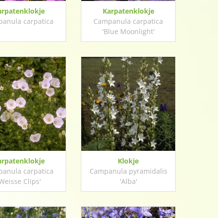
arpatenklokje
Karpatenklokje
anula carpatica
Campanula carpatica
'Blue Moonlight'
arpatenklokje
Klokje
anula carpatica
Campanula pyramidalis
Weisse Clips'
'Alba'