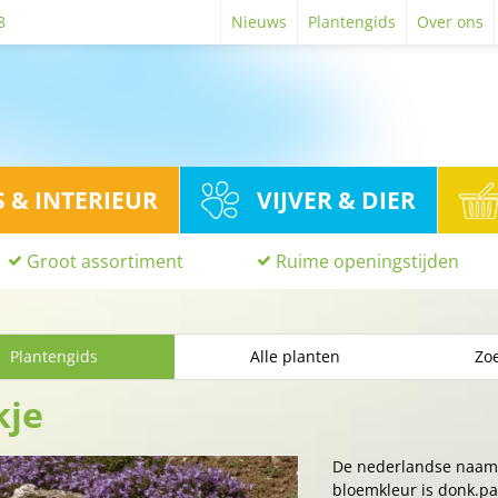
8
Nieuws
Plantengids
Over ons
S & INTERIEUR
VIJVER & DIER
Groot assortiment
Ruime openingstijden
Plantengids
Alle planten
Zoe
kje
De nederlandse naam
bloemkleur is donk.paa