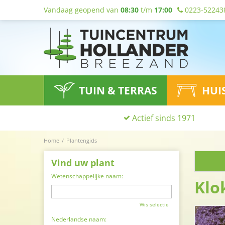
Vandaag geopend van
08:30
t/m
17:00
0223-52243
TUIN & TERRAS
HUI
Actief sinds 1971
Home
Plantengids
Vind uw plant
Wetenschappelijke naam:
Klo
Wis selectie
Nederlandse naam: