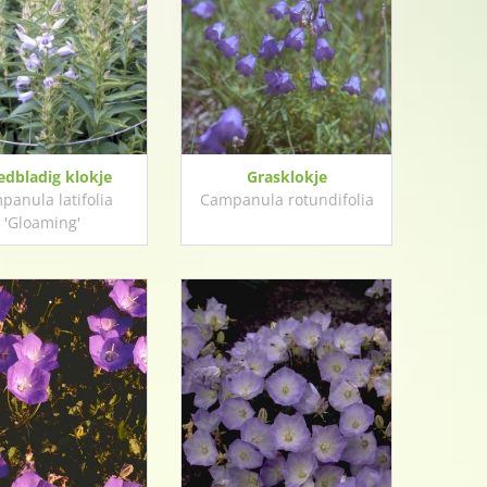
edbladig klokje
Grasklokje
panula latifolia
Campanula rotundifolia
'Gloaming'