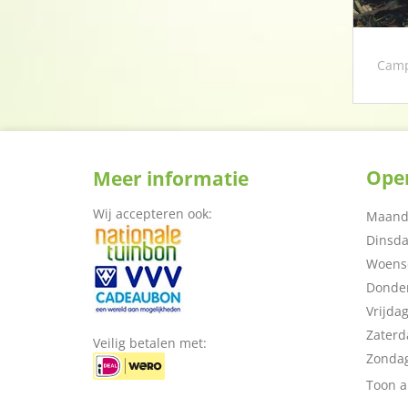
Camp
Open
Meer informatie
Wij accepteren ook:
Maand
Dinsd
Woens
Donde
Vrijda
Zaterd
Veilig betalen met:
Zonda
Toon a