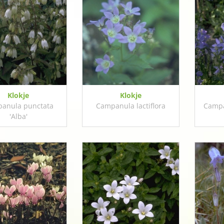
Klokje
Klokje
anula punctata
Campanula lactiflora
Campa
'Alba'