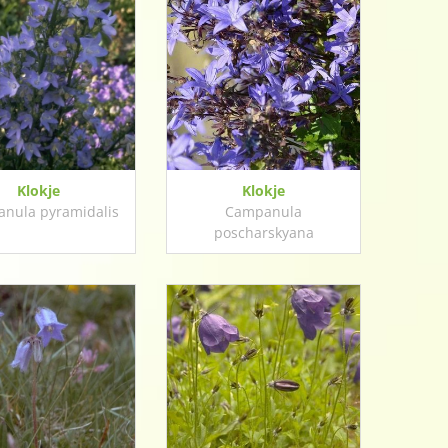
Klokje
Klokje
nula pyramidalis
Campanula
poscharskyana