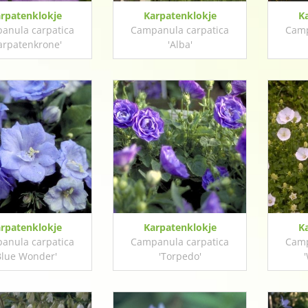
rpatenklokje
Karpatenklokje
K
anula carpatica
Campanula carpatica
Camp
arpatenkrone'
'Alba'
rpatenklokje
Karpatenklokje
K
anula carpatica
Campanula carpatica
Camp
Blue Wonder'
'Torpedo'
'