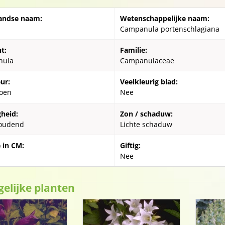
andse naam:
Wetenschappelijke naam:
Campanula portenschlagiana
t:
Familie:
nula
Campanulaceae
ur:
Veelkleurig blad:
oen
Nee
gheid:
Zon / schaduw:
oudend
Lichte schaduw
 in CM:
Giftig:
Nee
gelijke planten