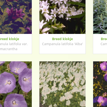
Breed klokje
Breed klokje
Bre
ula latifolia var.
Campanula latifolia 'Alba'
Cam
macrantha