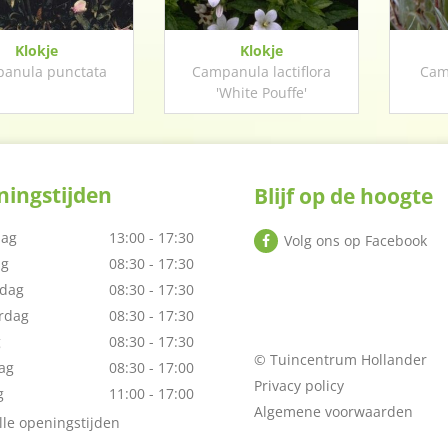
Klokje
Klokje
anula punctata
Campanula lactiflora
Cam
'White Pouffe'
ingstijden
Blijf op de hoogte
ag
13:00 - 17:30
Volg ons op Facebook
ag
08:30 - 17:30
dag
08:30 - 17:30
rdag
08:30 - 17:30
g
08:30 - 17:30
© Tuincentrum Hollander
ag
08:30 - 17:00
Privacy policy
g
11:00 - 17:00
Algemene voorwaarden
lle openingstijden