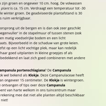
 zijn groen en ongeveer 10 cm. hoog. De volwassen
 plant
is ca. 15 cm. Verdraagt een temperatuur tot -30
hele winter groen. De geadviseerde plantafstand is 30
Is ruim verkrijgbaar.
orsprong uit de bergen en is dan ook zeer geschikt
voegenvuller' in de stapelmuur of tussen stenen (ook
een matig voedselrijke bodem en een licht
ts. Bijvoorbeeld in de schaduw van grote keien.
efst op een licht vochtige plek, maar kan redelijk
haar goed uitplanten In kleine groepjes of als
mbedekkend en laat zich goed combineren met andere
ampanula portenschlagiana
? De
Campanula
ok wel bekend als
Klokje
. Deze Campanulaceae heeft
an ongeveer 15 centimeter. De
Klokje
is wintergroen.
e ontvangen of tips over deze
Campanula
bent van harte welkom in ons tuincentrum maar
 rekening mee dat niet alle planten altijd beschikbaar
 niet!