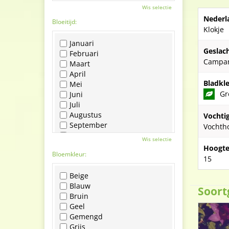
Wis selectie
Nederl
Bloeitijd:
Klokje
Januari
Geslach
Februari
Campa
Maart
April
Bladkle
Mei
Gr
Juni
Juli
Augustus
Vochti
September
Vochth
Oktober
Wis selectie
November
Hoogte
Bloemkleur:
December
15
Beige
Blauw
Soort
Bruin
Geel
Gemengd
Grijs