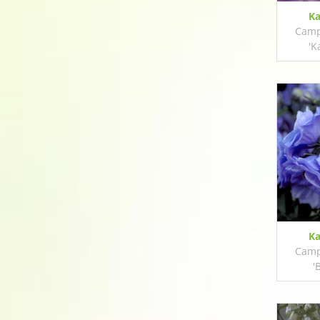
Ka
Camp
'K
Ka
Camp
'