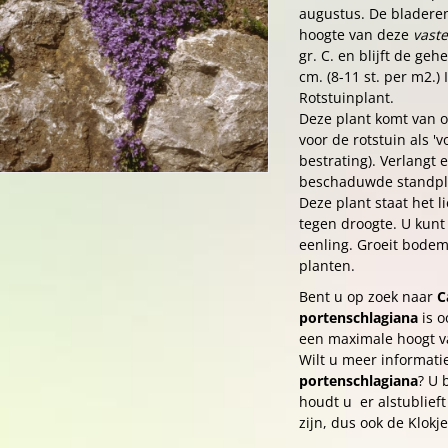
augustus. De bladeren
hoogte van deze
vaste
gr. C. en blijft de ge
cm. (8-11 st. per m2.) 
Rotstuinplant.
Deze plant komt van o
voor de rotstuin als '
bestrating). Verlangt 
beschaduwde standplaa
Deze plant staat het li
tegen droogte. U kunt 
eenling. Groeit bode
planten.
Bent u op zoek naar
C
portenschlagiana
is o
een maximale hoogt v
Wilt u meer informati
portenschlagiana
? U 
houdt u er alstublieft
zijn, dus ook de Klokje