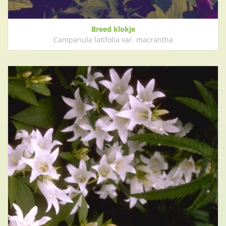
Breed klokje
Campanula latifolia var. macrantha