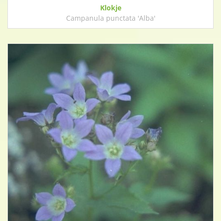
Klokje
Campanula punctata 'Alba'