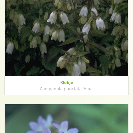
Klokje
Campanula punctata 'Alba'