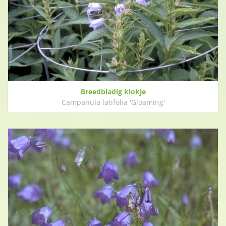
Breedbladig klokje
Campanula latifolia 'Gloaming'