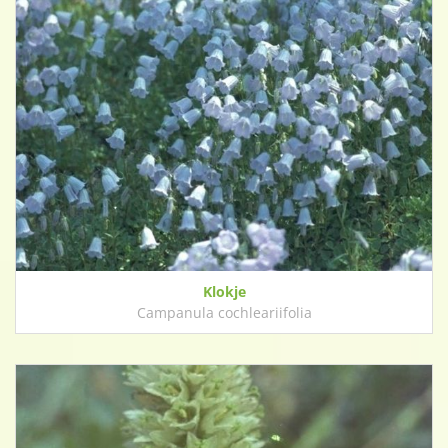
Klokje
Campanula cochleariifolia