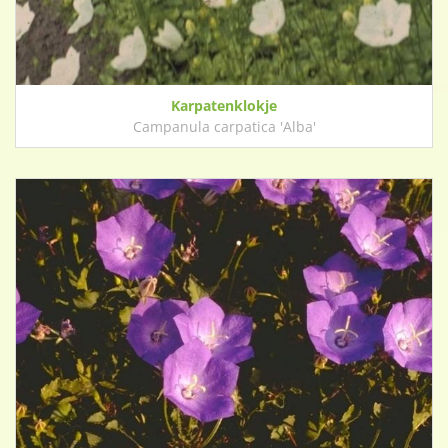
Karpatenklokje
Campanula carpatica 'Alba'