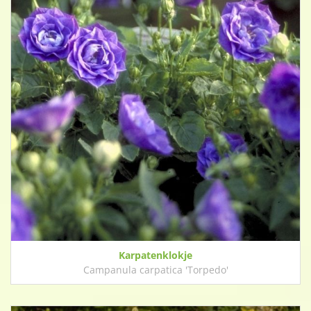
Karpatenklokje
Campanula carpatica 'Torpedo'