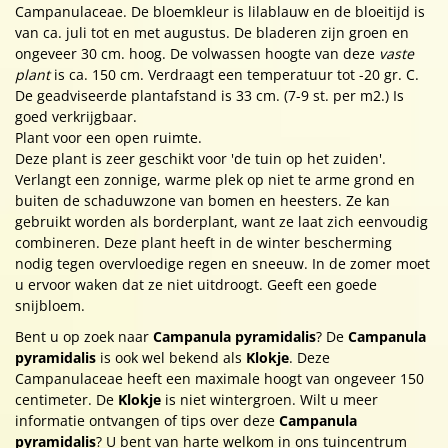
Campanulaceae. De bloemkleur is lilablauw en de bloeitijd is
van ca. juli tot en met augustus. De bladeren zijn groen en
ongeveer 30 cm. hoog. De volwassen hoogte van deze
vaste
plant
is ca. 150 cm. Verdraagt een temperatuur tot -20 gr. C.
De geadviseerde plantafstand is 33 cm. (7-9 st. per m2.) Is
goed verkrijgbaar.
Plant voor een open ruimte.
Deze plant is zeer geschikt voor 'de tuin op het zuiden'.
Verlangt een zonnige, warme plek op niet te arme grond en
buiten de schaduwzone van bomen en heesters. Ze kan
gebruikt worden als borderplant, want ze laat zich eenvoudig
combineren. Deze plant heeft in de winter bescherming
nodig tegen overvloedige regen en sneeuw. In de zomer moet
u ervoor waken dat ze niet uitdroogt. Geeft een goede
snijbloem.
Bent u op zoek naar
Campanula pyramidalis
? De
Campanula
pyramidalis
is ook wel bekend als
Klokje
. Deze
Campanulaceae heeft een maximale hoogt van ongeveer 150
centimeter. De
Klokje
is niet wintergroen. Wilt u meer
informatie ontvangen of tips over deze
Campanula
pyramidalis
? U bent van harte welkom in ons tuincentrum