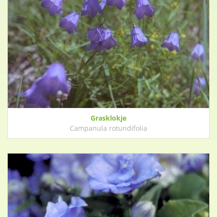
Grasklokje
Campanula rotundifolia