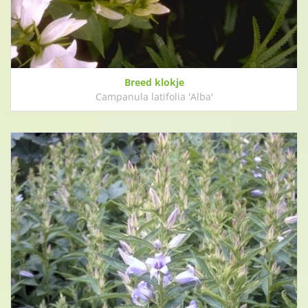
Breed klokje
Campanula latifolia 'Alba'