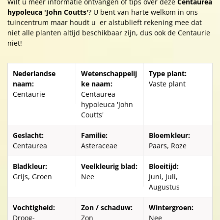
Wilt u meer informatie ontvangen of tips over deze
Centaurea
hypoleuca 'John Coutts'
? U bent van harte welkom in ons
tuincentrum maar houdt u er alstublieft rekening mee dat
niet alle planten altijd beschikbaar zijn, dus ook de Centaurie
niet!
Nederlandse
Wetenschappelij
Type plant:
naam:
ke naam:
Vaste plant
Centaurie
Centaurea
hypoleuca 'John
Coutts'
Geslacht:
Familie:
Bloemkleur:
Centaurea
Asteraceae
Paars, Roze
Bladkleur:
Veelkleurig blad:
Bloeitijd:
Grijs, Groen
Nee
Juni, Juli,
Augustus
Vochtigheid:
Zon / schaduw:
Wintergroen:
Droog-
Zon
Nee