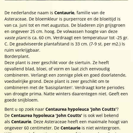
De nederlandse naam is
Centaurie
, familie van de
Asteraceae. De bloemkleur is purperroze en de bloeitijd is
van ca. juni tot en met augustus. De bladeren zijn grijsgroen
en ongeveer 25 cm. hoog. De volwassen hoogte van deze
vaste plant
is ca. 60 cm. Verdraagt een temperatuur tot -25 gr.
C. De geadviseerde plantafstand is 33 cm. (7-9 st. per m2.) Is
ruim verkrijgbaar.
Borderplant.
Deze plant is zeer geschikt voor de siertuin. Ze heeft
opvallend blad, bloei, of vorm en laat zich eenvoudig
combineren. Verlangt een zonnige plek en goed doorlatende,
voedselrijke grond. Deze plant is zeer geschikt om te
combineren met de 'basisplanten'. Verdraagt korte periodes
van droogte prima. Natte winters daarentegen niet. Geeft een
goede snijbloem.
Bent u op zoek naar
Centaurea hypoleuca 'John Coutts'
?
De
Centaurea hypoleuca 'John Coutts'
is ook wel bekend
als
Centaurie
. Deze Asteraceae heeft een maximale hoogt van
ongeveer 60 centimeter. De
Centaurie
is niet wintergroen.