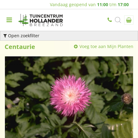
Vandaag geopend van
11:00
t/m
17:00
Open zoekfilter
Centaurie
Voeg toe aan Mijn Planten