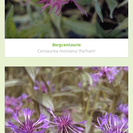
Bergcentaurie
Centaurea montana 'Parham'