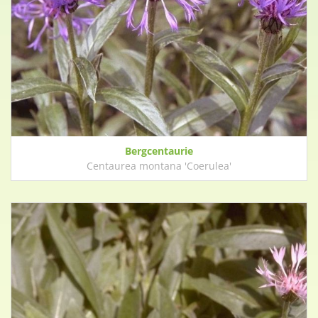
Bergcentaurie
Centaurea montana 'Coerulea'