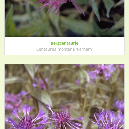
Bergcentaurie
Centaurea montana 'Parham'