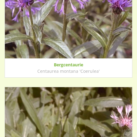
Bergcentaurie
Centaurea montana 'Coerulea'