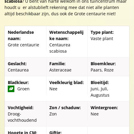
scabiosa
? U bent van harte welkom in ons tuincentrum maar
houdt u er alstublieft rekening mee dat niet alle planten
altijd beschikbaar zijn, dus ook de Grote centaurie niet!
Nederlandse
Wetenschappelij
Type plant:
naam:
ke naam:
Vaste plant
Grote centaurie
Centaurea
scabiosa
Geslacht:
Familie:
Bloemkleur:
Centaurea
Asteraceae
Paars, Roze
Bladkleur:
Veelkleurig blad:
Bloeitijd:
Groen
Nee
Juni, Juli,
Augustus
Vochtigheid:
Zon / schaduw:
Wintergroen:
Droog-
Zon
Nee
vochthoudend
Hoogte in CM:
Giftig: