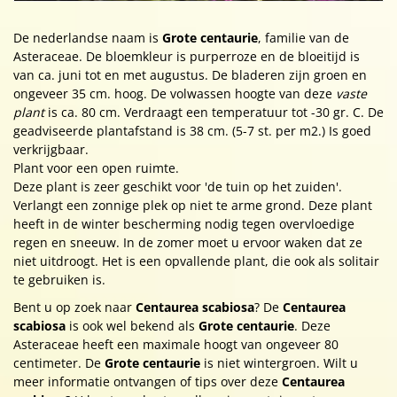
De nederlandse naam is
Grote centaurie
, familie van de
Asteraceae. De bloemkleur is purperroze en de bloeitijd is
van ca. juni tot en met augustus. De bladeren zijn groen en
ongeveer 35 cm. hoog. De volwassen hoogte van deze
vaste
plant
is ca. 80 cm. Verdraagt een temperatuur tot -30 gr. C. De
geadviseerde plantafstand is 38 cm. (5-7 st. per m2.) Is goed
verkrijgbaar.
Plant voor een open ruimte.
Deze plant is zeer geschikt voor 'de tuin op het zuiden'.
Verlangt een zonnige plek op niet te arme grond. Deze plant
heeft in de winter bescherming nodig tegen overvloedige
regen en sneeuw. In de zomer moet u ervoor waken dat ze
niet uitdroogt. Het is een opvallende plant, die ook als solitair
te gebruiken is.
Bent u op zoek naar
Centaurea scabiosa
? De
Centaurea
scabiosa
is ook wel bekend als
Grote centaurie
. Deze
Asteraceae heeft een maximale hoogt van ongeveer 80
centimeter. De
Grote centaurie
is niet wintergroen. Wilt u
meer informatie ontvangen of tips over deze
Centaurea