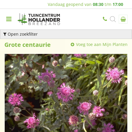
Vandaag geopend van
08:30
t/m
17:00
Open zoekfilter
Grote centaurie
Voeg toe aan Mijn Planten