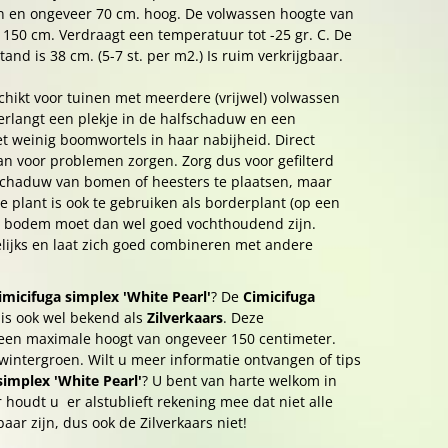
n en ongeveer 70 cm. hoog. De volwassen hoogte van
. 150 cm. Verdraagt een temperatuur tot -25 gr. C. De
and is 38 cm. (5-7 st. per m2.) Is ruim verkrijgbaar.
schikt voor tuinen met meerdere (vrijwel) volwassen
rlangt een plekje in de halfschaduw en een
 weinig boomwortels in haar nabijheid. Direct
kan voor problemen zorgen. Zorg dus voor gefilterd
 schaduw van bomen of heesters te plaatsen, maar
ze plant is ook te gebruiken als borderplant (op een
De bodem moet dan wel goed vochthoudend zijn.
lijks en laat zich goed combineren met andere
imicifuga simplex 'White Pearl'
? De
Cimicifuga
is ook wel bekend als
Zilverkaars
. Deze
een maximale hoogt van ongeveer 150 centimeter.
 wintergroen. Wilt u meer informatie ontvangen of tips
simplex 'White Pearl'
? U bent van harte welkom in
houdt u er alstublieft rekening mee dat niet alle
baar zijn, dus ook de Zilverkaars niet!