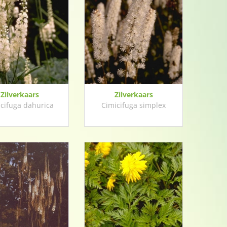
Zilverkaars
Zilverkaars
cifuga dahurica
Cimicifuga simplex