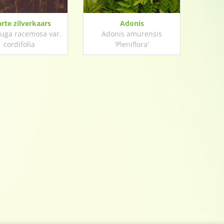
rte zilverkaars
Adonis
fuga racemosa var.
Adonis amurensis
cordifolia
'Pleniflora'