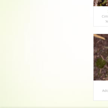
Cim
'
Ado