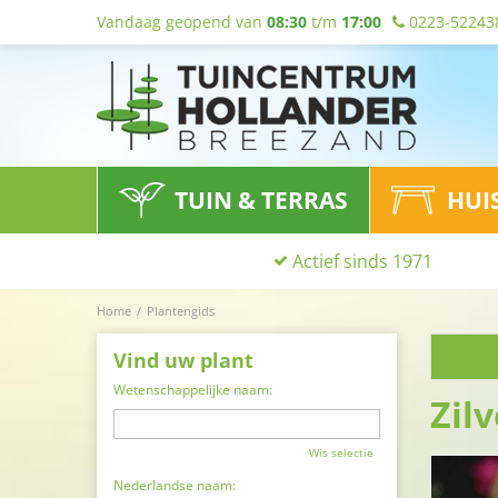
Vandaag geopend van
08:30
t/m
17:00
0223-52243
TUIN & TERRAS
HUI
Actief sinds 1971
Home
Plantengids
Vind uw plant
Wetenschappelijke naam:
Zil
Wis selectie
Nederlandse naam: