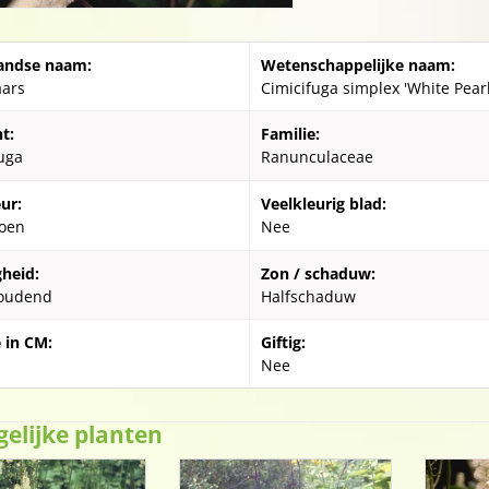
andse naam:
Wetenschappelijke naam:
aars
Cimicifuga simplex 'White Pearl
t:
Familie:
uga
Ranunculaceae
ur:
Veelkleurig blad:
oen
Nee
gheid:
Zon / schaduw:
oudend
Halfschaduw
 in CM:
Giftig:
Nee
gelijke planten