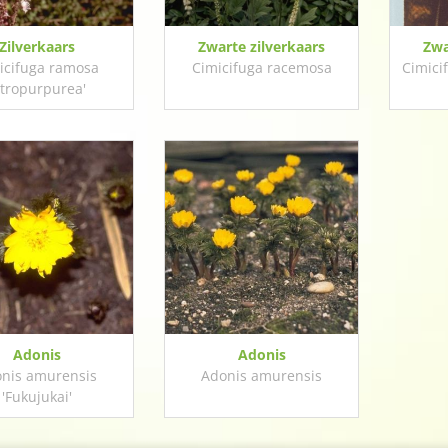
Zilverkaars
Zwarte zilverkaars
Zwa
icifuga ramosa
Cimicifuga racemosa
Cimici
Atropurpurea'
Adonis
Adonis
nis amurensis
Adonis amurensis
'Fukujukai'