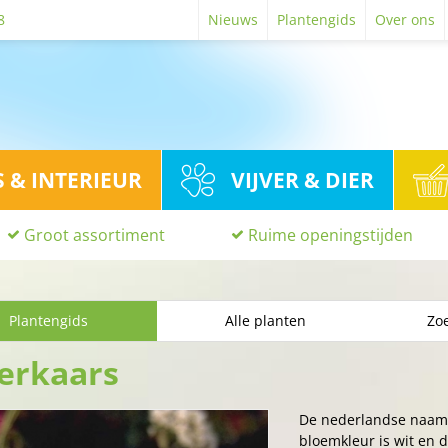
8
Nieuws
Plantengids
Over ons
S & INTERIEUR
VIJVER & DIER
Groot assortiment
Ruime openingstijden
Plantengids
Alle planten
Zoe
verkaars
De nederlandse naam
bloemkleur is wit en d