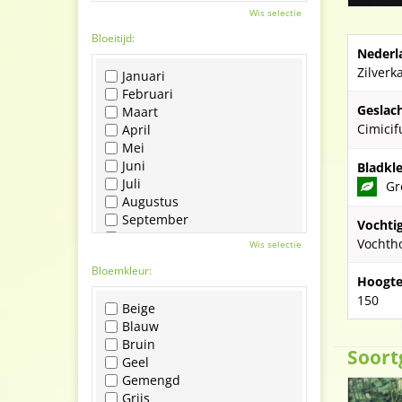
Wis selectie
Bloeitijd:
Nederl
Zilverk
Januari
Februari
Geslach
Maart
Cimicif
April
Mei
Juni
Bladkle
Juli
Gr
Augustus
September
Vochti
Oktober
Vochth
Wis selectie
November
Bloemkleur:
December
Hoogte
150
Beige
Blauw
Bruin
Soort
Geel
Gemengd
Grijs