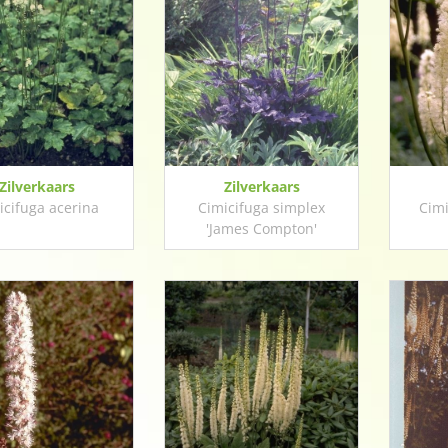
Zilverkaars
Zilverkaars
icifuga acerina
Cimicifuga simplex
Cimi
'James Compton'