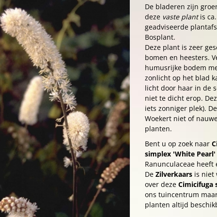
De bladeren zijn groe
deze
vaste plant
is ca
geadviseerde plantafst
Bosplant.
Deze plant is zeer ge
bomen en heesters. Ve
humusrijke bodem met
zonlicht op het blad 
licht door haar in de
niet te dicht erop. De
iets zonniger plek). 
Woekert niet of nauwe
planten.
Bent u op zoek naar
C
simplex 'White Pearl'
Ranunculaceae heeft 
De
Zilverkaars
is niet
over deze
Cimicifuga 
ons tuincentrum maar 
planten altijd beschik