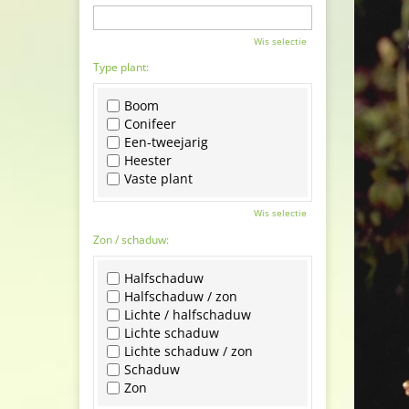
Wis selectie
Type plant:
Boom
Conifeer
Een-tweejarig
Heester
Vaste plant
Wis selectie
Zon / schaduw:
Halfschaduw
Halfschaduw / zon
Lichte / halfschaduw
Lichte schaduw
Lichte schaduw / zon
Schaduw
Zon