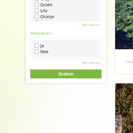
Groen
Lila
Oranje
Paars
Wis selectie
Rood
Wintergroen:
Roze
Wit
Ja
Zwart
Nee
Cim
Wis selectie