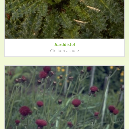
Aarddistel
Cirsium acaule