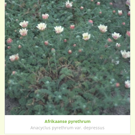
Afrikaanse pyrethrum
Anacyclus pyrethrum var. depressus