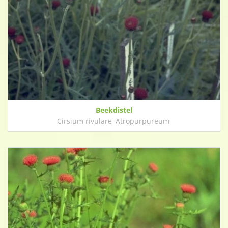
Beekdistel
Cirsium rivulare 'Atropurpureum'