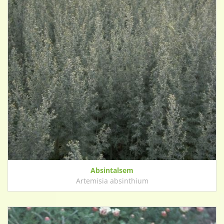
Absintalsem
Artemisia absinthium