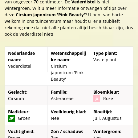
van ongeveer 70 centimeter. De
Vederdistel
is niet
wintergroen. Wilt u meer informatie ontvangen of tips over
deze
Cirsium japonicum 'Pink Beauty'
? U bent van harte
welkom in ons tuincentrum maar houdt u er alstublieft
rekening mee dat niet alle planten altijd beschikbaar zijn, dus
ook de Vederdistel niet!
Nederlandse
Wetenschappelij
Type plant:
naam:
ke naam:
Vaste plant
Vederdistel
Cirsium
japonicum 'Pink
Beauty'
Geslacht:
Familie:
Bloemkleur:
Cirsium
Asteraceae
Roze
Bladkleur:
Veelkleurig blad:
Bloeitijd:
Groen
Nee
Juli, Augustus
Vochtigheid:
Zon / schaduw:
Wintergroen:
Droog-
Zon
Nee