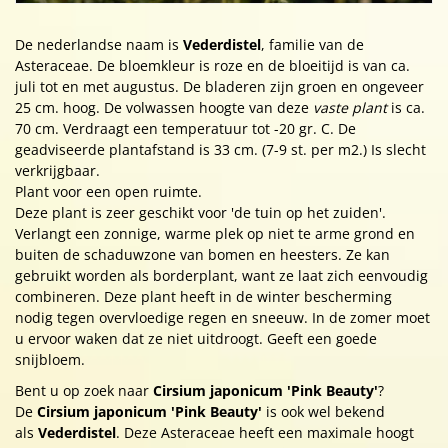
De nederlandse naam is
Vederdistel
, familie van de
Asteraceae. De bloemkleur is roze en de bloeitijd is van ca.
juli tot en met augustus. De bladeren zijn groen en ongeveer
25 cm. hoog. De volwassen hoogte van deze
vaste plant
is ca.
70 cm. Verdraagt een temperatuur tot -20 gr. C. De
geadviseerde plantafstand is 33 cm. (7-9 st. per m2.) Is slecht
verkrijgbaar.
Plant voor een open ruimte.
Deze plant is zeer geschikt voor 'de tuin op het zuiden'.
Verlangt een zonnige, warme plek op niet te arme grond en
buiten de schaduwzone van bomen en heesters. Ze kan
gebruikt worden als borderplant, want ze laat zich eenvoudig
combineren. Deze plant heeft in de winter bescherming
nodig tegen overvloedige regen en sneeuw. In de zomer moet
u ervoor waken dat ze niet uitdroogt. Geeft een goede
snijbloem.
Bent u op zoek naar
Cirsium japonicum 'Pink Beauty'
?
De
Cirsium japonicum 'Pink Beauty'
is ook wel bekend
als
Vederdistel
. Deze Asteraceae heeft een maximale hoogt