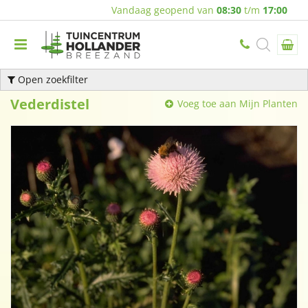
Vandaag geopend van
08:30
t/m
17:00
Open zoekfilter
Vederdistel
Voeg toe aan Mijn Planten