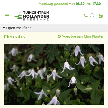
Vandaag geopend van
08:30
t/m
17:30
Open zoekfilter
Clematis
Voeg toe aan Mijn Planten