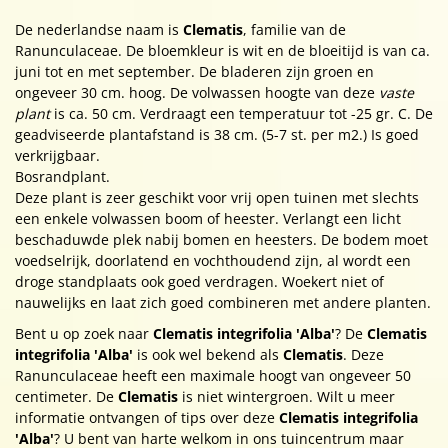
De nederlandse naam is
Clematis
, familie van de
Ranunculaceae. De bloemkleur is wit en de bloeitijd is van ca.
juni tot en met september. De bladeren zijn groen en
ongeveer 30 cm. hoog. De volwassen hoogte van deze
vaste
plant
is ca. 50 cm. Verdraagt een temperatuur tot -25 gr. C. De
geadviseerde plantafstand is 38 cm. (5-7 st. per m2.) Is goed
verkrijgbaar.
Bosrandplant.
Deze plant is zeer geschikt voor vrij open tuinen met slechts
een enkele volwassen boom of heester. Verlangt een licht
beschaduwde plek nabij bomen en heesters. De bodem moet
voedselrijk, doorlatend en vochthoudend zijn, al wordt een
droge standplaats ook goed verdragen. Woekert niet of
nauwelijks en laat zich goed combineren met andere planten.
Bent u op zoek naar
Clematis integrifolia 'Alba'
? De
Clematis
integrifolia 'Alba'
is ook wel bekend als
Clematis
. Deze
Ranunculaceae heeft een maximale hoogt van ongeveer 50
centimeter. De
Clematis
is niet wintergroen. Wilt u meer
informatie ontvangen of tips over deze
Clematis integrifolia
'Alba'
? U bent van harte welkom in ons tuincentrum maar