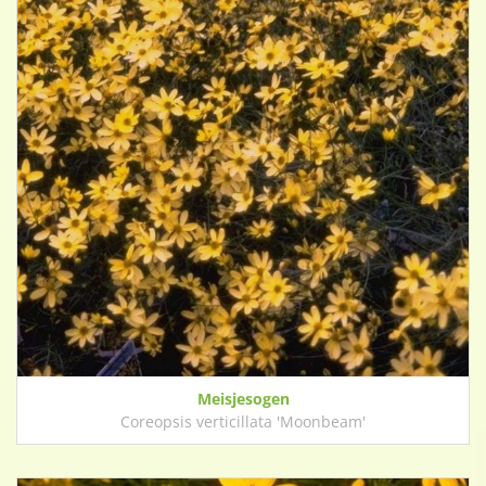
Meisjesogen
Coreopsis verticillata 'Moonbeam'