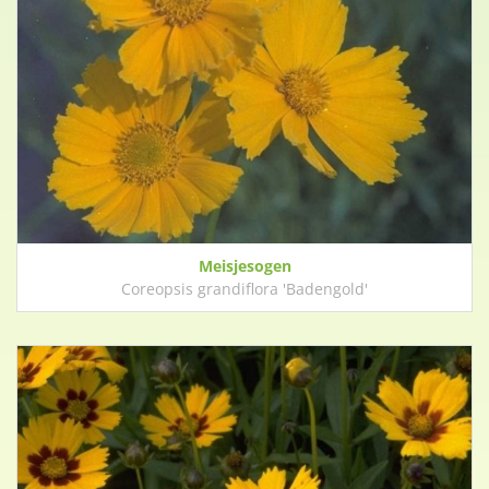
Meisjesogen
Coreopsis grandiflora 'Badengold'