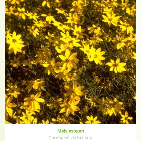
Meisjesogen
Coreopsis verticillata