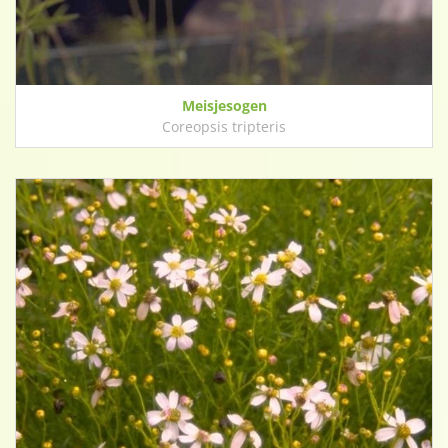
Meisjesogen
Coreopsis tripteris