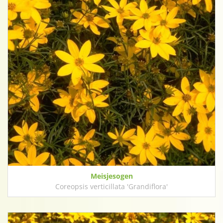
Meisjesogen
Coreopsis verticillata 'Grandiflora'