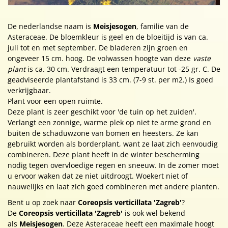
De nederlandse naam is
Meisjesogen
, familie van de
Asteraceae. De bloemkleur is geel en de bloeitijd is van ca.
juli tot en met september. De bladeren zijn groen en
ongeveer 15 cm. hoog. De volwassen hoogte van deze
vaste
plant
is ca. 30 cm. Verdraagt een temperatuur tot -25 gr. C. De
geadviseerde plantafstand is 33 cm. (7-9 st. per m2.) Is goed
verkrijgbaar.
Plant voor een open ruimte.
Deze plant is zeer geschikt voor 'de tuin op het zuiden'.
Verlangt een zonnige, warme plek op niet te arme grond en
buiten de schaduwzone van bomen en heesters. Ze kan
gebruikt worden als borderplant, want ze laat zich eenvoudig
combineren. Deze plant heeft in de winter bescherming
nodig tegen overvloedige regen en sneeuw. In de zomer moet
u ervoor waken dat ze niet uitdroogt. Woekert niet of
nauwelijks en laat zich goed combineren met andere planten.
Bent u op zoek naar
Coreopsis verticillata 'Zagreb'
?
De
Coreopsis verticillata 'Zagreb'
is ook wel bekend
als
Meisjesogen
. Deze Asteraceae heeft een maximale hoogt