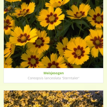
Meisjesogen
Coreopsis lanceolata 'Sterntaler'