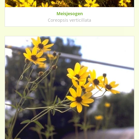
Meisjesogen
Coreopsis verticillata