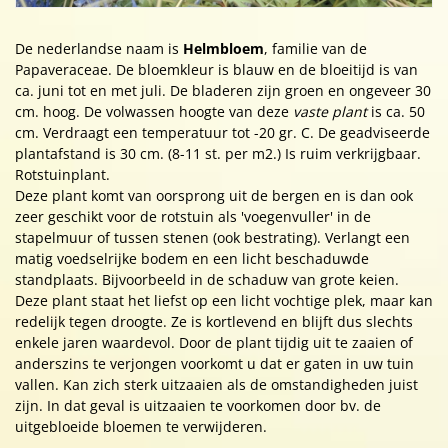
De nederlandse naam is
Helmbloem
, familie van de
Papaveraceae. De bloemkleur is blauw en de bloeitijd is van
ca. juni tot en met juli. De bladeren zijn groen en ongeveer 30
cm. hoog. De volwassen hoogte van deze
vaste plant
is ca. 50
cm. Verdraagt een temperatuur tot -20 gr. C. De geadviseerde
plantafstand is 30 cm. (8-11 st. per m2.) Is ruim verkrijgbaar.
Rotstuinplant.
Deze plant komt van oorsprong uit de bergen en is dan ook
zeer geschikt voor de rotstuin als 'voegenvuller' in de
stapelmuur of tussen stenen (ook bestrating). Verlangt een
matig voedselrijke bodem en een licht beschaduwde
standplaats. Bijvoorbeeld in de schaduw van grote keien.
Deze plant staat het liefst op een licht vochtige plek, maar kan
redelijk tegen droogte. Ze is kortlevend en blijft dus slechts
enkele jaren waardevol. Door de plant tijdig uit te zaaien of
anderszins te verjongen voorkomt u dat er gaten in uw tuin
vallen. Kan zich sterk uitzaaien als de omstandigheden juist
zijn. In dat geval is uitzaaien te voorkomen door bv. de
uitgebloeide bloemen te verwijderen.