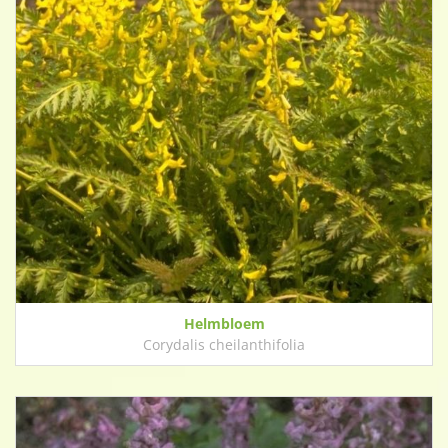
Helmbloem
Corydalis cheilanthifolia