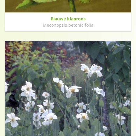
Blauwe klaproos
Meconopsis betonicifolia