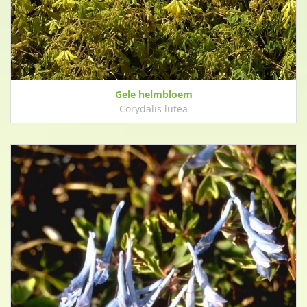
Gele helmbloem
Corydalis lutea