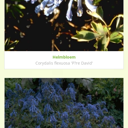
Helmbloem
Corydalis flexuosa 'P?re David'