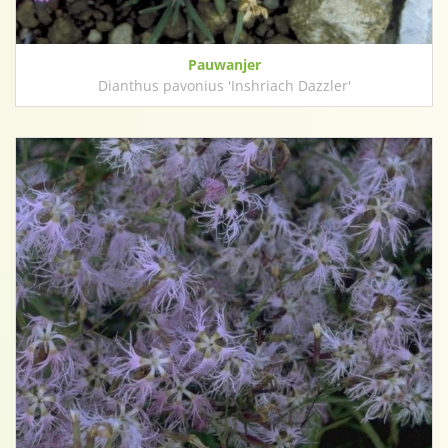
Pauwanjer
Dianthus pavonius 'Inshriach Dazzler'