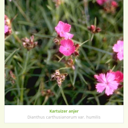
Kartuizer anjer
Dianthus carthusianorum var. humilis