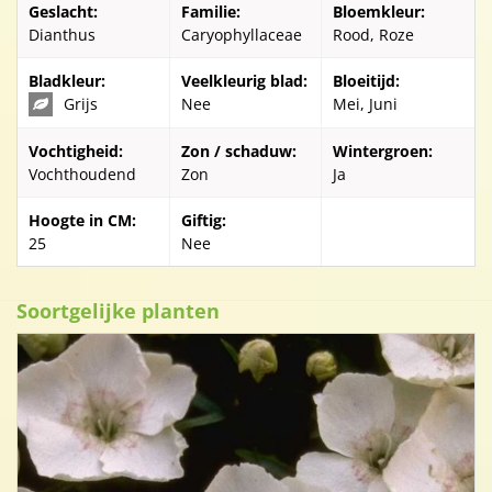
Geslacht:
Familie:
Bloemkleur:
Dianthus
Caryophyllaceae
Rood, Roze
Bladkleur:
Veelkleurig blad:
Bloeitijd:
Grijs
Nee
Mei, Juni
Vochtigheid:
Zon / schaduw:
Wintergroen:
Vochthoudend
Zon
Ja
Hoogte in CM:
Giftig:
25
Nee
Soortgelijke planten