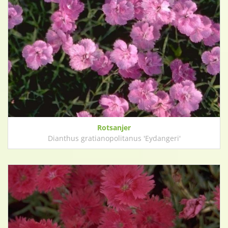
Rotsanjer
Dianthus gratianopolitanus 'Eydangeri'