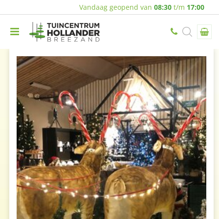
Vandaag geopend van
08:30
t/m
17:00