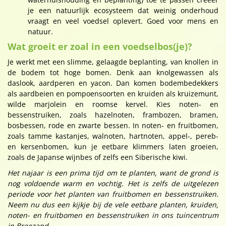
je een natuurlijk ecosysteem dat weinig onderhoud
vraagt en veel voedsel oplevert. Goed voor mens en
natuur.
Wat groeit er zoal in een voedselbos(je)?
Je werkt met een slimme, gelaagde beplanting, van knollen in
de bodem tot hoge bomen. Denk aan knolgewassen als
daslook, aardperen en yacon. Dan komen bodembedekkers
als aardbeien en pompoensoorten en kruiden als kruizemunt,
wilde marjolein en roomse kervel. Kies noten- en
bessenstruiken, zoals hazelnoten, frambozen, bramen,
bosbessen, rode en zwarte bessen. In noten- en fruitbomen,
zoals tamme kastanjes, walnoten, hartnoten, appel-, pereb-
en kersenbomen, kun je eetbare klimmers laten groeien,
zoals de Japanse wijnbes of zelfs een Siberische kiwi.
Het najaar is een prima tijd om te planten, want de grond is
nog voldoende warm en vochtig. Het is zelfs de uitgelezen
periode voor het planten van fruitbomen en bessenstruiken.
Neem nu dus een kijkje bij de vele eetbare planten, kruiden,
noten- en fruitbomen en bessenstruiken in ons tuincentrum
in Breezand.