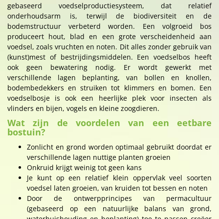
gebaseerd voedselproductiesysteem, dat relatief
onderhoudsarm is, terwijl de biodiversiteit en de
bodemstructuur verbeterd worden. Een volgroeid bos
produceert hout, blad en een grote verscheidenheid aan
voedsel, zoals vruchten en noten. Dit alles zonder gebruik van
(kunst)mest of bestrijdingsmiddelen. Een voedselbos heeft
ook geen bewatering nodig. Er wordt gewerkt met
verschillende lagen beplanting, van bollen en knollen,
bodembedekkers en struiken tot klimmers en bomen. Een
voedselbosje is ook een heerlijke plek voor insecten als
vlinders en bijen, vogels en kleine zoogdieren.
Wat zijn de voordelen van een eetbare
bostuin?
Zonlicht en grond worden optimaal gebruikt doordat er
verschillende lagen nuttige planten groeien
Onkruid krijgt weinig tot geen kans
Je kunt op een relatief klein oppervlak veel soorten
voedsel laten groeien, van kruiden tot bessen en noten
Door de ontwerpprincipes van permacultuur
(gebaseerd op een natuurlijke balans van grond,
waterhuishouding en beplanting) toe te passen creëer